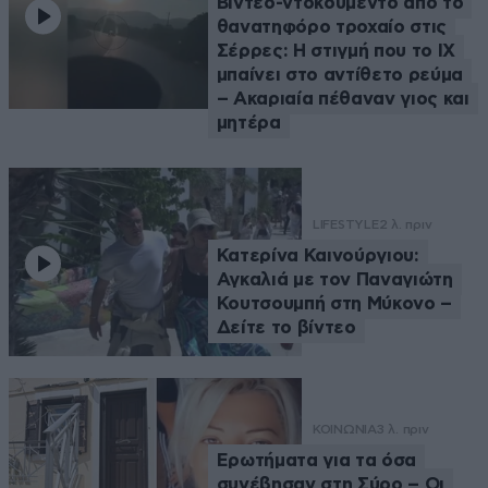
Βίντεο-ντοκουμέντο από το
θανατηφόρο τροχαίο στις
Σέρρες: Η στιγμή που το ΙΧ
μπαίνει στο αντίθετο ρεύμα
– Ακαριαία πέθαναν γιος και
μητέρα
LIFESTYLE
2 λ. πριν
Κατερίνα Καινούργιου:
Αγκαλιά με τον Παναγιώτη
Κουτσουμπή στη Μύκονο –
Δείτε το βίντεο
ΚΟΙΝΩΝΙΑ
3 λ. πριν
Ερωτήματα για τα όσα
συνέβησαν στη Σύρο – Οι