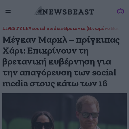
LIFESTYLE
#social media
#Βρετανία (Ηνωμένο Βασίλει
Μέγκαν Μαρκλ – πρίγκιπας
Χάρι: Επικρίνουν τη
βρετανική κυβέρνηση για
την απαγόρευση των social
media στους κάτω των 16