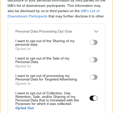
disclosure of your personal information by third parties on the
Ακολουθήστε το
NEWSBEAST
στο
Google News
IAB’s list of downstream participants. This information may
και μάθετε πρώτοι όλες τις ειδήσεις
also be disclosed by us to third parties on the
IAB’s List of
Downstream Participants
that may further disclose it to other
third parties.
Please note that this website/app uses one or more Google
Personal Data Processing Opt Outs
services and may gather and store information including but
not limited to your visit or usage behaviour. You may click to
I want to opt-out of the Sharing of my
personal data.
grant or deny consent to Google and its third-party tags to
Opted In
use your data for below specified purposes in below Google
consent section.
I want to opt-out of the Sale of my
Personal Data.
Opted In
I want to opt-out of processing my
Personal Data for Targeted Advertising.
Opted In
I want to opt-out of Collection, Use,
Retention, Sale, and/or Sharing of my
Personal Data that Is Unrelated with the
Purposes for which it was collected.
ΣΧΌΛΙΑ ΑΝΑΓΝΩΣΤΏΝ
0
Opted Out