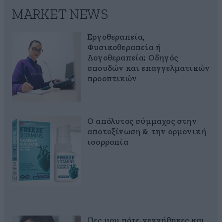
MARKET NEWS
Εργοθεραπεία,
Φυσικοθεραπεία ή
Λογοθεραπεία; Οδηγός
σπουδών και επαγγελματικών
προοπτικών
Ο απόλυτος σύμμαχος στην
αποτοξίνωση & την ορμονική
ισορροπία
Πες μου πότε γεννήθηκες και