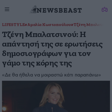
LIFESTYLE
#Αμαλία Κωστοπούλου
#Τζένη Μπαλατσινο
Τζένη Μπαλατσινού: Η
απάντησή της σε ερωτήσεις
δημοσιογράφων για τον
γάμο της κόρης της
«Δε θα ήθελα να μοιραστώ κάτι παραπάνω»