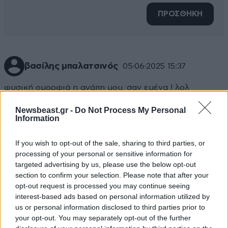
ΠΡΟΣΘΗΚΗ
βασίλης μπαλατσινός
05·06·2025 15:37
φυσική ομορφιά η αγάπη μου, σαν εμένα ! λολ
Newsbeast.gr -
Do Not Process My Personal
Απαντήστε
0
0
Information
If you wish to opt-out of the sale, sharing to third parties, or
processing of your personal or sensitive information for
targeted advertising by us, please use the below opt-out
section to confirm your selection. Please note that after your
opt-out request is processed you may continue seeing
interest-based ads based on personal information utilized by
us or personal information disclosed to third parties prior to
your opt-out. You may separately opt-out of the further