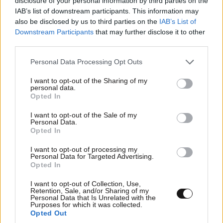
disclosure of your personal information by third parties on the
IAB’s list of downstream participants. This information may
also be disclosed by us to third parties on the
IAB’s List of
Downstream Participants
that may further disclose it to other
third parties.
Please note that this website/app uses one or more Google
Personal Data Processing Opt Outs
services and may gather and store information including but
not limited to your visit or usage behaviour. You may click to
I want to opt-out of the Sharing of my
personal data.
TRENDING
grant or deny consent to Google and its third-party tags to
Opted In
use your data for below specified purposes in below Google
consent section.
I want to opt-out of the Sale of my
Personal Data.
Opted In
I want to opt-out of processing my
Personal Data for Targeted Advertising.
Opted In
I want to opt-out of Collection, Use,
Retention, Sale, and/or Sharing of my
Personal Data that Is Unrelated with the
Purposes for which it was collected.
Opted Out