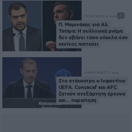
1
ΠΟΛΙΤΙΚΗ
12 λ. πριν
Π. Μαρινάκης για Αλ.
Τσίπρα: Η συλλογική μνήμη
δεν σβήνει τόσο εύκολα όσο
εκείνος πιστεύει
ΑΘΛΗΤΙΚΑ
17 λ. πριν
Στο στόχαστρο ο Ινφαντίνο:
UEFA, Concacaf και AFC
ζητούν ανεξάρτητη έρευνα
και… παραίτηση