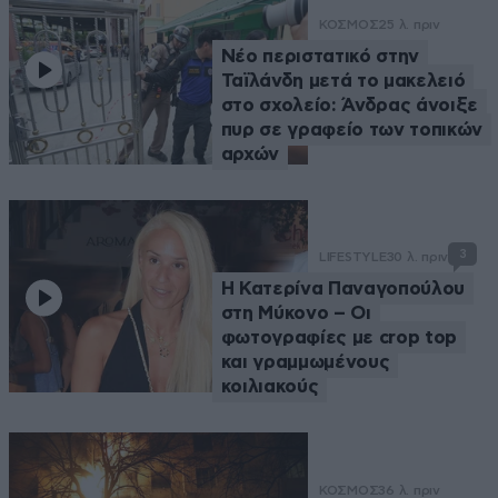
ΚΟΣΜΟΣ
25 λ. πριν
Νέο περιστατικό στην
Ταϊλάνδη μετά το μακελειό
στο σχολείο: Άνδρας άνοιξε
πυρ σε γραφείο των τοπικών
αρχών
3
LIFESTYLE
30 λ. πριν
Η Κατερίνα Παναγοπούλου
στη Μύκονο – Οι
φωτογραφίες με crop top
και γραμμωμένους
κοιλιακούς
ΚΟΣΜΟΣ
36 λ. πριν