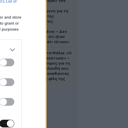
B’s List of
που «υιοθέτησε» τον
Αφγανό
κατηγορούμενο για τη
δολοφονία της
er and store
Ελίζαμπεθ Ρος:
to grant or
«Είμαστε
ed purposes
συντετριμμένοι – Δεν
έδειξε ποτέ ότι ήταν
ικανός για κάτι τέτοιο»
Τραγωδία στα Μάλια: «Ο
πανικός τη σκότωσε» –
Τι λένε μάρτυρες για τη
42χρονη Ολλανδή που
πνίγηκε προσπαθώντας
να σώσει τη φίλη της