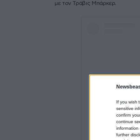
με τον Τράβις Μπάρκερ.
Newsbeast
If you wish 
sensitive in
confirm you
View
continue se
information 
further disc