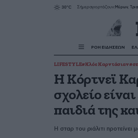
Σήμερα
γιορτάζουν:
ΡΟΗ ΕΙΔΗΣΕΩΝ
ΕΛ
LIFESTYLE
#Κλόε Καρντάσιαν
#σπ
Η Κόρτνεϊ Καρ
σχολείο είναι
παιδιά της κα
Η σταρ του ριάλιτι προτείνει 