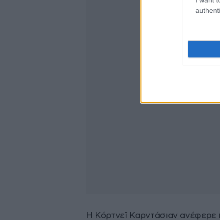
authenti
Η Κόρτνεϊ Καρντάσιαν ανέφερε πω