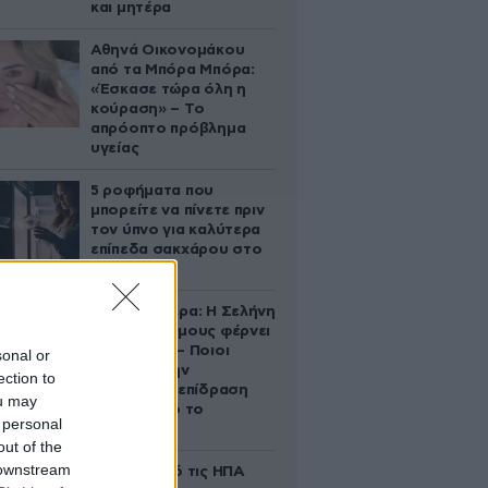
και μητέρα
Αθηνά Οικονομάκου
από τα Μπόρα Μπόρα:
«Έσκασε τώρα όλη η
κούραση» – Το
απρόοπτο πρόβλημα
υγείας
5 ροφήματα που
μπορείτε να πίνετε πριν
τον ύπνο για καλύτερα
επίπεδα σακχάρου στο
αίμα
Ζώδια σήμερα: Η Σελήνη
στους Διδύμους φέρνει
ανατροπές – Ποιοι
sonal or
δέχονται την
ection to
ευεργετική επίδραση
ou may
του Δία από το
 personal
απόγευμα;
out of the
 downstream
Ζευγάρι από τις ΗΠΑ