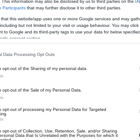
. This information may also be disclosed by us to third parties on the
IA
Participants
that may further disclose it to other third parties.
 that this website/app uses one or more Google services and may gath
including but not limited to your visit or usage behaviour. You may click 
 to Google and its third-party tags to use your data for below specifi
ogle consent section.
tney Kardashian Barker (@kourtneykardash)
l Data Processing Opt Outs
o opt-out of the Sharing of my personal data.
In
τικά σημαίνει να μη συμβιβάζεσαι με αυτά που
o opt-out of the Sale of my Personal Data.
In
Page Six,
η Κλόε Καρντάσιαν τόνισε πως είναι
to opt-out of processing my Personal Data for Targeted
 «Είμαι τελείως υπέρ του homeschooling!».
ing.
In
o opt-out of Collection, Use, Retention, Sale, and/or Sharing
n makes wild argument for
ersonal Data that Is Unrelated with the Purposes for which it
lected.