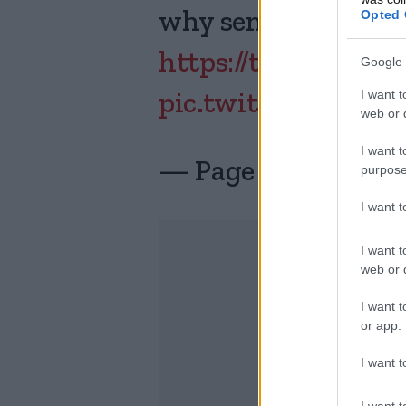
Opted 
why sending kids to 
https://t.co/ZlXlw
Google 
I want t
pic.twitter.com/Ie
web or d
I want t
— Page Six (@Page
purpose
I want 
I want t
web or d
I want t
or app.
I want t
I want t