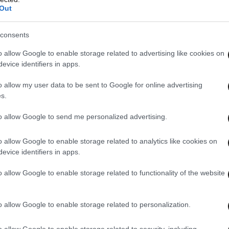
Out
school is ‘so dated’
KOteQ
consents
o allow Google to enable storage related to advertising like cookies on
j1LfNsRM
evice identifiers in apps.
o allow my user data to be sent to Google for online advertising
Six)
May 21, 2025
s.
to allow Google to send me personalized advertising.
o allow Google to enable storage related to analytics like cookies on
evice identifiers in apps.
o allow Google to enable storage related to functionality of the website
o allow Google to enable storage related to personalization.
o allow Google to enable storage related to security, including