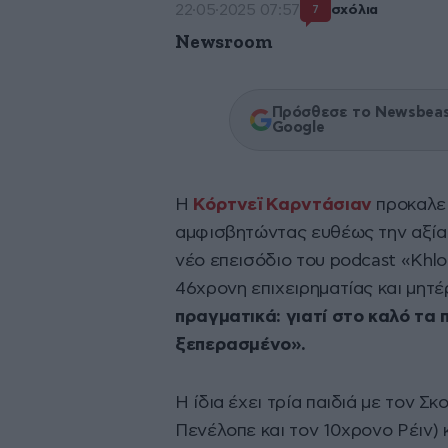
22·05·2025 07:57
σχόλια
7
Newsroom
Πρόσθεσε το Newsbeast
Google
Η
Κόρτνεϊ Καρντάσιαν
προκαλεί
αμφισβητώντας ευθέως την αξία
νέο επεισόδιο του podcast «Khlo
46χρονη επιχειρηματίας και μητ
πραγματικά: γιατί στο καλό τα π
ξεπερασμένο».
Η ίδια έχει τρία παιδιά με τον Σ
Πενέλοπε και τον 10χρονο Ρέιν) 