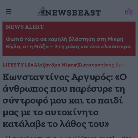
NEWS ALERT
Φωτιά τώρα σε χαμηλή βλάστηση στη Μικρή
Βίγλα, στη Νάξο – Στη μάχη και ένα ελικόπτερο
LIFESTYLE
#Αλεξάνδρα Νίκα
#Κωνσταντίνος Αργυρός
Κωνσταντίνος Αργυρός: «Ο
άνθρωπος που παρέσυρε τη
σύντροφό μου και το παιδί
μας με το αυτοκίνητο
κατάλαβε το λάθος του»