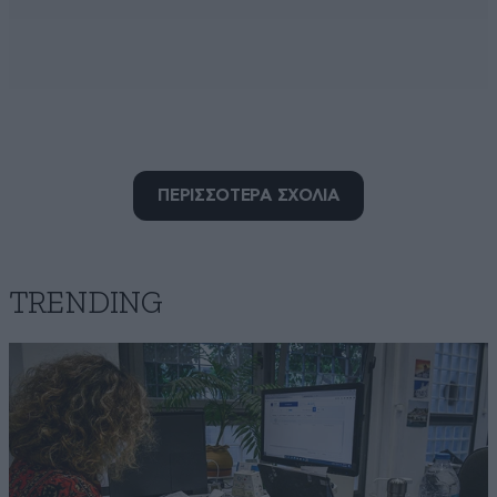
Δεν θα μας φανεί καθόλου...
ΠΕΡΙΣΣΟΤΕΡΑ ΣΧΟΛΙΑ
13·05·2025 14:52
...παράξενο αν ο εν λόγο οδηγός τελικά παρασύρει
κανέναν αθώο,εκεί αν δούμε τι θα γίνει,λογικά ο
οδηγός έφυγε σαν κύριος και δεν έχει να δώσει λόγο
TRENDING
για το τι έκανε,μια χαρά.Δικαιοσυνη του 🍑
Απαντήστε
0
0
Τα μηδενικά
13·05·2025 07:10