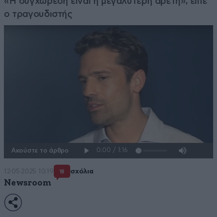
«Η συγχώρεση είναι η μεγαλύτερη αρετή», είπε
ο τραγουδιστής
Ακούστε το άρθρο
12·05·2025 10:19
σχόλια
18
Newsroom