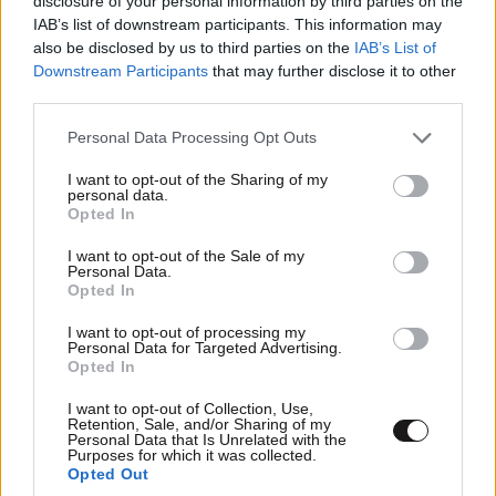
disclosure of your personal information by third parties on the
IAB’s list of downstream participants. This information may
Ακολουθήστε το
NEWSBEAST
στο
Google News
also be disclosed by us to third parties on the
IAB’s List of
και μάθετε πρώτοι όλες τις ειδήσεις
Downstream Participants
that may further disclose it to other
third parties.
Please note that this website/app uses one or more Google
Personal Data Processing Opt Outs
services and may gather and store information including but
not limited to your visit or usage behaviour. You may click to
I want to opt-out of the Sharing of my
personal data.
grant or deny consent to Google and its third-party tags to
Opted In
use your data for below specified purposes in below Google
consent section.
I want to opt-out of the Sale of my
Personal Data.
Opted In
I want to opt-out of processing my
Personal Data for Targeted Advertising.
Opted In
I want to opt-out of Collection, Use,
Retention, Sale, and/or Sharing of my
Personal Data that Is Unrelated with the
Purposes for which it was collected.
Opted Out
ΣΧΌΛΙΑ ΑΝΑΓΝΩΣΤΏΝ
18