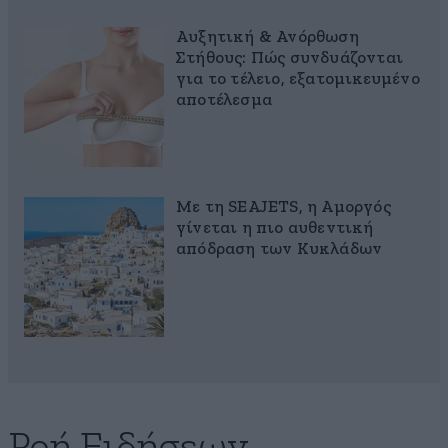
Αυξητική & Ανόρθωση
Στήθους: Πώς συνδυάζονται
για το τέλειο, εξατομικευμένο
αποτέλεσμα
Με τη SEAJETS, η Αμοργός
γίνεται η πιο αυθεντική
απόδραση των Κυκλάδων