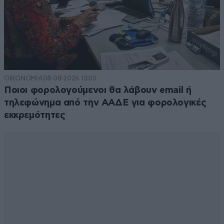
Τα μηδενικά που γράφεις κ. Κόκκινε, αφορούν εσένα,
το μηδενικό. Έχεις αμφιβολίες για την ποιότητα του
Κ. Αργυρού; Έδωσε ποτέ αφορμή για τέτοιο ήθος; Εκ
του περισσεύματος της καρδίας σου γράφεις.
Μηδενικά έχεις στο μυαλό σου, για μηδενικά γράφεις.
ΟΙΚΟΝΟΜΙΑ
08·08·2026 13:03
Απαντήστε
0
1
Ποιοι φορολογούμενοι θα λάβουν email ή
τηλεφώνημα από την ΑΑΔΕ για φορολογικές
sdragon28
13·05·2025 12:36
εκκρεμότητες
Δεν θέλει και πολύ μυαλό αυτό. Έγινε
καταγγελία και μήνυση. Όποτε δεν υπήρχε
λόγος να την αποσύρουν χωρίς αντικειμενικό
όφελος. Δεν νομίζω ότι θα τον χάλαγε ένα
σκαφάκι για το καλοκαίρι.
Απαντήστε
0
0