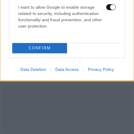
ΠΡΟΣΘΗΚΗ
I want to allow Google to enable storage
related to security, including authentication
functionality and fraud prevention, and other
user protection.
Nαν
14·05·2025 11:53
CONFIRM
Είτε με συγχώρεση είτε χωρίς, οι Έλληνες, γνωστοί
κραχτες θα βγάζατε πάλι την μιζέρια σας.
Data Deletion
Data Access
Privacy Policy
Απαντήστε
0
0