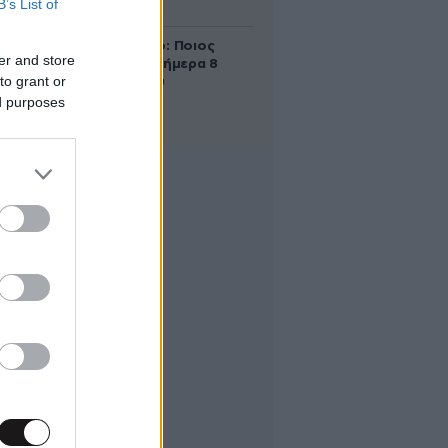
B’s List of
δολάρια
Εορτολόγιο: Ποιος
er and store
γιορτάζει σήμερα 8
to grant or
Αυγούστου
ed purposes