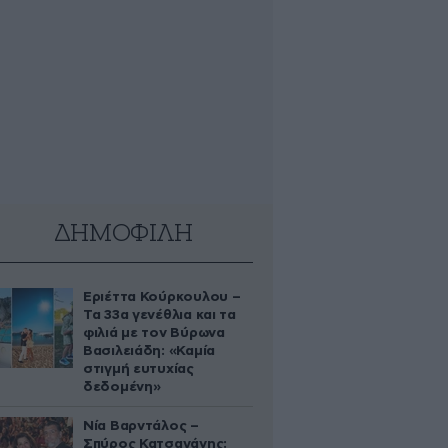
ΔΗΜΟΦΙΛΗ
Εριέττα Κούρκουλου –
Τα 33α γενέθλια και τα
φιλιά με τον Βύρωνα
Βασιλειάδη: «Καμία
στιγμή ευτυχίας
δεδομένη»
Νία Βαρντάλος –
Σπύρος Κατσαγάνης: