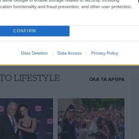
cation functionality and fraud prevention, and other user protection.
d by Klelia Renesi (@klelia_renesi)
CONFIRM
Data Deletion
Data Access
Privacy Policy
ΤΟ LIFESTYLE
ΟΛΑ ΤΑ ΑΡΘΡΑ