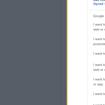
Opted 
Google 
I want t
web or d
I want t
purpose
I want 
View
I want t
web or d
I want t
or app.
I want t
I want t