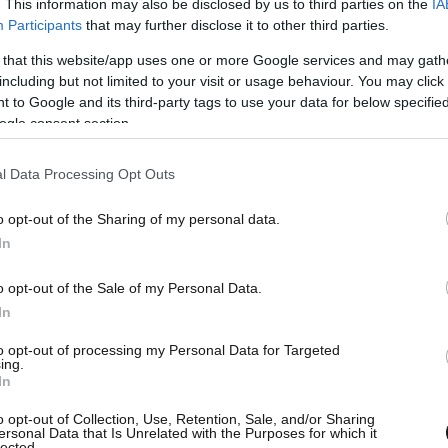
. This information may also be disclosed by us to third parties on the
IA
Participants
that may further disclose it to other third parties.
 that this website/app uses one or more Google services and may gath
including but not limited to your visit or usage behaviour. You may click 
 to Google and its third-party tags to use your data for below specifi
ogle consent section.
l Data Processing Opt Outs
o opt-out of the Sharing of my personal data.
In
λα σου , κράτα την γερά στην αμμοθύελα. Αν δεν
υ, ψάξτην. Αν έψαξες και δεν βρήκες, επινόησε
o opt-out of the Sale of my Personal Data.
ι εκεί.
Λίγο πριν να αλλάξουν οι αριθμοί,
In
πεθαίνεις όλο και περισσότερο. Βρες όλα τα
to opt-out of processing my Personal Data for Targeted
σου στο φως σου!
».
ing.
In
o opt-out of Collection, Use, Retention, Sale, and/or Sharing
ersonal Data that Is Unrelated with the Purposes for which it
lected.