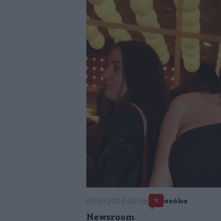
05·01·2024 09:06
σχόλια
11
Newsroom