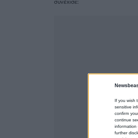
συνέχισε:
Newsbeast
If you wish 
sensitive in
confirm you
continue se
information 
further disc