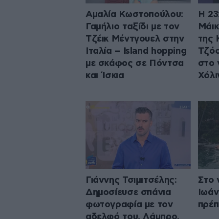
Αμαλία Κωστοπούλου:
Η 23
Γαμήλιο ταξίδι με τον
Μάικ
Τζέικ Μέντγουελ στην
της 
Ιταλία – Island hopping
Τζόο
με σκάφος σε Πόντσα
στο ν
και Ίσκια
Χόλι
Γιάννης Τσιμιτσέλης:
Στο 
Δημοσίευσε σπάνια
Ιωάν
φωτογραφία με τον
πρέπ
αδελφό του, Λάμπρο,