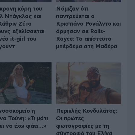
χρονη κόρη τoυ
Νόμιζαν ότι
λ Ντάγκλας και
παντρεύεται ο
Κάθριν Ζέτα
Κριστιάνο Ρονάλντο και
υνς εξελίσσεται
όρμησαν σε Rolls-
έο it-girl του
Royce: Το απίστευτο
γουντ
μπέρδεμα στη Μαδέρα
νοσοκομείο η
Περικλής Κονδυλάτος:
να Τούνη: «Τι μάτι
Οι πρώτες
ει να έχω φάει…»
φωτογραφίες με τη
σύντροφό του Ελίνα