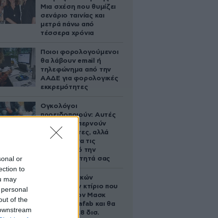
Μια σχέση που θυμίζει
σενάριο ταινίας και
μετρά πάνω από
τέσσερα χρόνια
Ποιοι φορολογούμενοι
θα λάβουν email ή
τηλεφώνημα από την
ΑΑΔΕ για φορολογικές
εκκρεμότητες
Ογκολόγοι
προειδοποιούν: Αυτές
οι τροφές, περνούν
απαρατήρητες, αλλά
καλό είναι να τις
βγάλετε από την
sonal or
καθημερινότητά σας
ection to
Το φαραωνικών
ou may
διαστάσεων κτίριο που
 personal
χτίζει ο Έλον Μασκ
out of the
λέγεται Terafab και θα
 downstream
κοστίσει 16,8 δισ.