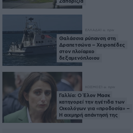
Ζαπορίζια
ΕΛΛΑΔΑ
1 ω. πριν
Θαλάσσια ρύπανση στη
Δραπετσώνα – Χειροπέδες
στον πλοίαρχο
δεξαμενόπλοιου
ΚΟΣΜΟΣ
1 ω. πριν
Γαλλία: Ο Έλον Μασκ
κατηγορεί την ηγέτιδα των
Οικολόγων για «προδοσία» –
Η αιχμηρή απάντησή της