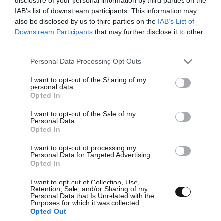
disclosure of your personal information by third parties on the
IAB’s list of downstream participants. This information may
also be disclosed by us to third parties on the
IAB’s List of
Downstream Participants
that may further disclose it to other
third parties.
Please note that this website/app uses one or more Google
Personal Data Processing Opt Outs
services and may gather and store information including but
not limited to your visit or usage behaviour. You may click to
I want to opt-out of the Sharing of my
personal data.
grant or deny consent to Google and its third-party tags to
Opted In
ΕΛΛΑΔΑ
06·08·2026 21:47
use your data for below specified purposes in below Google
Τραγωδία στα Μάλια: «Ο πανικός τη σκότωσε»
consent section.
I want to opt-out of the Sale of my
Personal Data.
– Τι λένε μάρτυρες για τη 42χρονη Ολλανδή
Opted In
που πνίγηκε προσπαθώντας να σώσει τη φίλη
της
I want to opt-out of processing my
Personal Data for Targeted Advertising.
Opted In
I want to opt-out of Collection, Use,
Retention, Sale, and/or Sharing of my
Personal Data that Is Unrelated with the
Purposes for which it was collected.
Opted Out