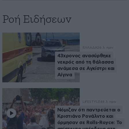
Ροή Ειδήσεων
ΕΛΛΑΔΑ
26 λ. πριν
43χρονος ανασύρθηκε
νεκρός από τη θάλασσα
ανάμεσα σε Αγκίστρι και
Αίγινα
LIFESTYLE
44 λ. πριν
Νόμιζαν ότι παντρεύεται ο
Κριστιάνο Ρονάλντο και
όρμησαν σε Rolls-Royce: Το
απίστευτο μπέρδεμα στη