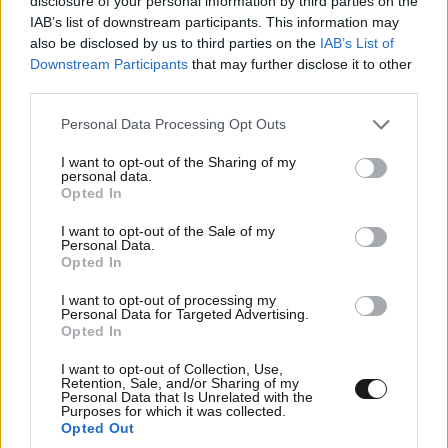
disclosure of your personal information by third parties on the
IAB’s list of downstream participants. This information may
also be disclosed by us to third parties on the
IAB’s List of
Downstream Participants
that may further disclose it to other
third parties.
Please note that this website/app uses one or more Google
Personal Data Processing Opt Outs
services and may gather and store information including but
not limited to your visit or usage behaviour. You may click to
I want to opt-out of the Sharing of my
personal data.
grant or deny consent to Google and its third-party tags to
Η απλή άσκηση που μειώνει γρήγορα το
Opted In
use your data for below specified purposes in below Google
σάκχαρο στο αίμα σας – Και δεν είναι το
consent section.
I want to opt-out of the Sale of my
περπάτημα
Personal Data.
Opted In
I want to opt-out of processing my
Personal Data for Targeted Advertising.
Opted In
I want to opt-out of Collection, Use,
Retention, Sale, and/or Sharing of my
Personal Data that Is Unrelated with the
Purposes for which it was collected.
Opted Out