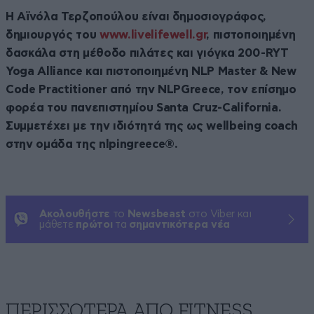
Η Αϊνόλα Τερζοπούλου είναι δημοσιογράφος,
δημιουργός του
www.livelifewell.gr
, πιστοποιημένη
δασκάλα στη μέθοδο πιλάτες και γιόγκα 200-RYT
Yoga Alliance και πιστοποιημένη NLP Master & New
Code Practitioner από την NLPGreece, τον επίσημο
φορέα του πανεπιστημίου Santa Cruz-California.
Συμμετέχει με την ιδιότητά της ως wellbeing coach
στην ομάδα της nlpingreece®.
Ακολουθήστε
το
Newsbeast
στο Viber και
μάθετε
πρώτοι
τα
σημαντικότερα νέα
ΠΕΡΙΣΣΟΤΕΡΑ ΑΠΟ FITNESS