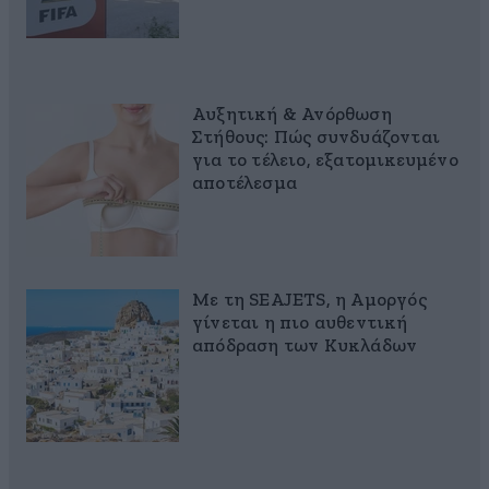
Αυξητική & Ανόρθωση
Στήθους: Πώς συνδυάζονται
για το τέλειο, εξατομικευμένο
αποτέλεσμα
Με τη SEAJETS, η Αμοργός
γίνεται η πιο αυθεντική
απόδραση των Κυκλάδων