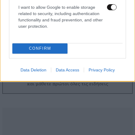
I want to allow Google to enable storage
related to security, including authentication
functionality and fraud prevention, and other
4 Ασκήσεις, 10 Λεπτά – Η ιδανική προπόνηση
user protection.
ενδυνάμωσης για όλο το σώμα εάν ο χρόνος
σας είναι περιορισμένος
CONFIRM
Data Deletion
Data Access
Privacy Policy
Ακολουθήστε το
NEWSBEAST
στο
Google News
και μάθετε πρώτοι όλες τις ειδήσεις