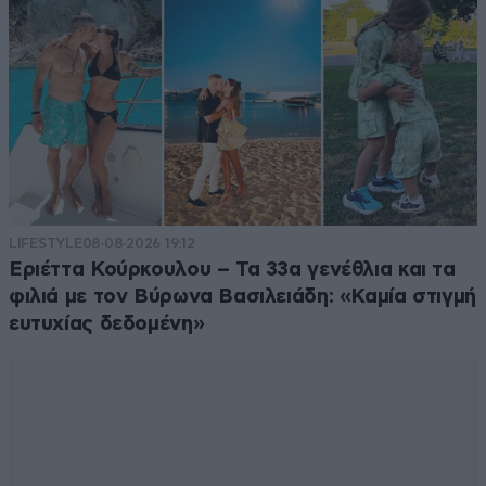
LIFESTYLE
08·08·2026 19:12
Εριέττα Κούρκουλου – Τα 33α γενέθλια και τα
φιλιά με τον Βύρωνα Βασιλειάδη: «Καμία στιγμή
ευτυχίας δεδομένη»