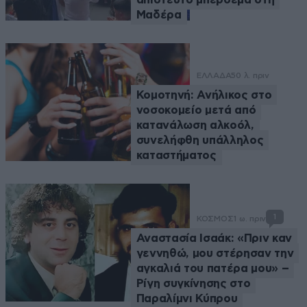
Μαδέρα
ΕΛΛΑΔΑ
50 λ. πριν
Κομοτηνή: Ανήλικος στο
νοσοκομείο μετά από
κατανάλωση αλκοόλ,
συνελήφθη υπάλληλος
καταστήματος
1
ΚΟΣΜΟΣ
1 ω. πριν
Αναστασία Ισαάκ: «Πριν καν
γεννηθώ, μου στέρησαν την
αγκαλιά του πατέρα μου» –
Ρίγη συγκίνησης στο
Παραλίμνι Κύπρου