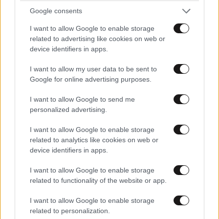
Αυτήν την
15·10·2021 01:34
Google consents
I want to allow Google to enable storage
είχα ξεχάσει.. Άντε και καμιά νέα μετάλλαξη της
related to advertising like cookies on web or
γρίπης για να αγχωνομαστε πιο πολύ..
device identifiers in apps.
Απαντήστε
0
0
I want to allow my user data to be sent to
Google for online advertising purposes.
@Πολλα έχεις
15·10·2021 07:45
I want to allow Google to send me
personalized advertising.
Ξεχάσει στην ζωή σου! Το πρώτο τον ίδιο τον
εαυτό σου.
I want to allow Google to enable storage
related to analytics like cookies on web or
Απαντήστε
0
0
device identifiers in apps.
I want to allow Google to enable storage
related to functionality of the website or app.
TRENDING
I want to allow Google to enable storage
related to personalization.