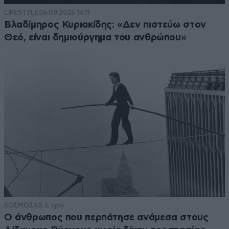
LIFESTYLE
06·08·2026 16:11
Βλαδίμηρος Κυριακίδης: «Δεν πιστεύω στον
Θεό, είναι δημιούργημα του ανθρώπου»
ΚΟΣΜΟΣ
48 λ. πριν
Ο άνθρωπος που περπάτησε ανάμεσα στους