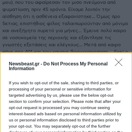
μου), που του αφαίρεσαν τον μισο πνεύμονα από
φυματίωση, πριν 45 χρόνια. Είχαμε λοιπόν την
αίσθηση ότι η ασθένεια εξαφανίστηκε… Όμως προ
5ετιας, επιστήθιος φίλος ταλαιπωρούνταν από μόνιμο
και ανεξήγητο πυρετό για μήνες… Έμεινε πολύ καιρο
σε νοσοκομεία της περιοχής και εξάντλησε τις
γνωστές εξετάσεις και ελέγχους… Μετά από καιρο
πήγε στο 401 και του κανανε βρογχοσκοπηση…. Εκεί ο
πνευμονολόγος βρήκε τα σημάδια της φυματίωσης
Newsbeast.gr -
Do Not Process My Personal
πάνω στους πνεύμονες και έτσι ξεκινησε θεραπεία για
Information
ένα χρόνο περίπου. Την κόλλησε από κάποιο [...]….
Δυστυχώς επέστρεψε και μαλιστα είναι πολύ
If you wish to opt-out of the sale, sharing to third parties, or
ανθεκτική!
processing of your personal or sensitive information for
targeted advertising by us, please use the below opt-out
Απαντήστε
0
0
section to confirm your selection. Please note that after your
opt-out request is processed you may continue seeing
interest-based ads based on personal information utilized by
us or personal information disclosed to third parties prior to
your opt-out. You may separately opt-out of the further