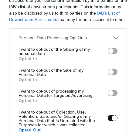
disclosure of your personal information by third parties on the
IAB’s list of downstream participants. This information may
also be disclosed by us to third parties on the
IAB’s List of
Downstream Participants
that may further disclose it to other
third parties.
Please note that this website/app uses one or more Google
Personal Data Processing Opt Outs
services and may gather and store information including but
not limited to your visit or usage behaviour. You may click to
I want to opt-out of the Sharing of my
personal data.
grant or deny consent to Google and its third-party tags to
Opted In
use your data for below specified purposes in below Google
consent section.
I want to opt-out of the Sale of my
Personal Data.
Opted In
Νο1 λόγος:
15·10·2021 06:55
I want to opt-out of processing my
Personal Data for Targeted Advertising.
ΜΑΣΚΕΣ
Opted In
I want to opt-out of Collection, Use,
Απαντήστε
0
0
Retention, Sale, and/or Sharing of my
Personal Data that Is Unrelated with the
Purposes for which it was collected.
Opted Out