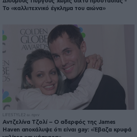
Δίδυμους Πύργους χωρίς δίχτυ προστασίας -
Το «καλλιτεχνικό έγκλημα του αιώνα»
LIFESTYLE
2 ω. πριν
Αντζελίνα Τζολί – Ο αδερφός της James
Haven αποκάλυψε ότι είναι gay: «Έβαζα κρυφά