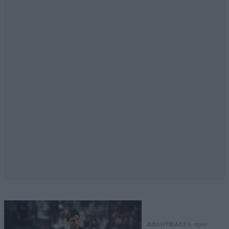
ΑΘΛΗΤΙΚΑ
53 λ. πριν