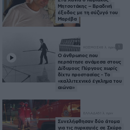
Μητσοτάκης – Βραδινή
έξοδος με τη σύζυγό του
Μαρέβα
1
ΚΟΣΜΟΣ
48 λ. πριν
Ο άνθρωπος που
περπάτησε ανάμεσα στους
Δίδυμους Πύργους χωρίς
δίχτυ προστασίας - Το
«καλλιτεχνικό έγκλημα του
αιώνα»
ΕΛΛΑΔΑ
51 λ. πριν
Συνελήφθησαν δύο άτομα
για τις πυρκαγιές σε Σκύρο