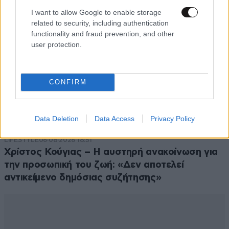
I want to allow Google to enable storage
related to security, including authentication
functionality and fraud prevention, and other
user protection.
CONFIRM
Data Deletion
Data Access
Privacy Policy
LIFESTYLE
06·08·2026 18:51
Χρίστος Κούγιας – Η αυστηρή ανακοίνωση για
την προσωπική του ζωή: «Δεν αποτελεί
αντικείμενο δημόσιας συζήτησης»