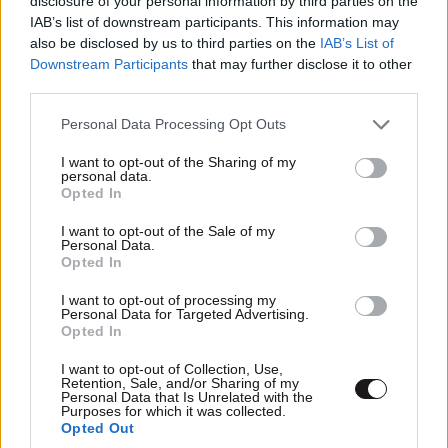
disclosure of your personal information by third parties on the
IAB’s list of downstream participants. This information may
also be disclosed by us to third parties on the
IAB’s List of
Downstream Participants
that may further disclose it to other
third parties.
Please note that this website/app uses one or more Google
Personal Data Processing Opt Outs
services and may gather and store information including but
not limited to your visit or usage behaviour. You may click to
I want to opt-out of the Sharing of my
personal data.
grant or deny consent to Google and its third-party tags to
Opted In
use your data for below specified purposes in below Google
consent section.
I want to opt-out of the Sale of my
Personal Data.
Opted In
I want to opt-out of processing my
ΣΧΌΛΙΑ ΑΝΑΓΝΩΣΤΏΝ
0
Personal Data for Targeted Advertising.
Opted In
I want to opt-out of Collection, Use,
Retention, Sale, and/or Sharing of my
Personal Data that Is Unrelated with the
Purposes for which it was collected.
Opted Out