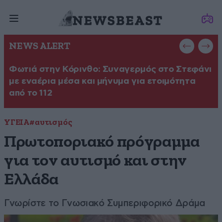
NEWS ALERT
Φωτιά στην Κόρινθο: Συναγερμός στο Στεφάνι
Φ
με εναέρια μέσα και μήνυμα για ετοιμότητα
σ
από το 112
ΥΓΕΙΑ
#αυτισμός
Πρωτοποριακό πρόγραμμα
για τον αυτισμό και στην
Ελλάδα
Γνωρίστε το Γνωσιακό Συμπεριφορικό Δράμα