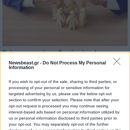
Επάρκεια φαρμάκων: Ευρεία σύσκεψη στον
ΕΟΦ για την ασφάλεια και τη διακίνηση των
Newsbeast.gr -
Do Not Process My Personal
σκευασμάτων
Information
If you wish to opt-out of the sale, sharing to third parties, or
processing of your personal or sensitive information for
targeted advertising by us, please use the below opt-out
section to confirm your selection. Please note that after your
Ακολουθήστε το
NEWSBEAST
στο
Google News
opt-out request is processed you may continue seeing
και μάθετε πρώτοι όλες τις ειδήσεις
interest-based ads based on personal information utilized by
us or personal information disclosed to third parties prior to
your opt-out. You may separately opt-out of the further