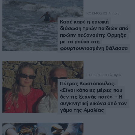
ΚΟΣΜΟΣ
22 λ. πριν
Καρέ καρέ η ηρωική
διάσωση τριών παιδιών από
πρώην πεζοναύτη: Όρμηξε
με τα ρούχα στη
φουρτουνιασμένη θάλασσα
LIFESTYLE
33 λ. πριν
Πέτρος Κωστόπουλος:
«Είναι κάποιες μέρες που
δεν τις ξεχνάς ποτέ» – Η
συγκινητική εικόνα από τον
γάμο της Αμαλίας