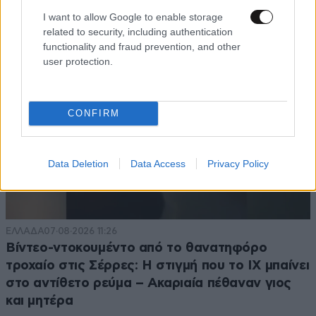
I want to allow Google to enable storage
related to security, including authentication
functionality and fraud prevention, and other
user protection.
CONFIRM
Data Deletion
Data Access
Privacy Policy
ΕΛΛΑΔΑ
07·08·2026 11:26
Βίντεο-ντοκουμέντο από το θανατηφόρο
τροχαίο στις Σέρρες: Η στιγμή που το ΙΧ μπαίνει
στο αντίθετο ρεύμα – Ακαριαία πέθαναν γιος
και μητέρα