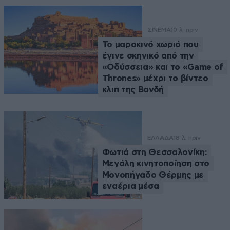
ΣΙΝΕΜΑ
10 λ. πριν
Το μαροκινό χωριό που
έγινε σκηνικό από την
«Οδύσσεια» και το «Game of
Thrones» μέχρι το βίντεο
κλιπ της Βανδή
ΕΛΛΑΔΑ
18 λ. πριν
Φωτιά στη Θεσσαλονίκη:
Μεγάλη κινητοποίηση στο
Μονοπήγαδο Θέρμης με
εναέρια μέσα