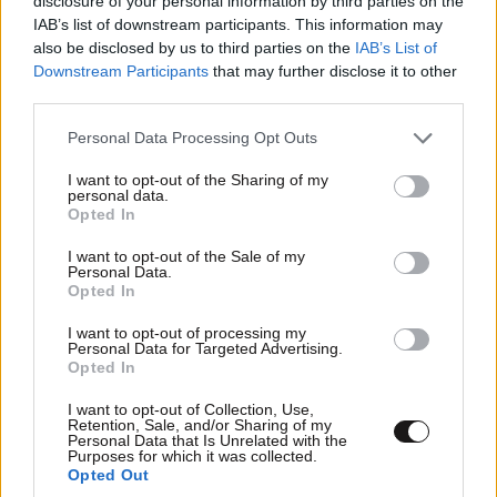
disclosure of your personal information by third parties on the
IAB’s list of downstream participants. This information may
also be disclosed by us to third parties on the
IAB’s List of
Downstream Participants
that may further disclose it to other
ΠΡΟΣΘΕΣΤΕ ΤΟ ΣΧΟΛΙΟ ΣΑΣ
third parties.
Please note that this website/app uses one or more Google
Personal Data Processing Opt Outs
services and may gather and store information including but
not limited to your visit or usage behaviour. You may click to
I want to opt-out of the Sharing of my
personal data.
grant or deny consent to Google and its third-party tags to
Opted In
use your data for below specified purposes in below Google
consent section.
I want to opt-out of the Sale of my
Personal Data.
Opted In
I want to opt-out of processing my
Personal Data for Targeted Advertising.
Xαρακτήρες: 0/1000
Opted In
Διαβάστε και ακολουθήστε τους κανόνες σχολιασμού
I want to opt-out of Collection, Use,
Retention, Sale, and/or Sharing of my
Personal Data that Is Unrelated with the
Purposes for which it was collected.
ΠΡΟΣΘΗΚΗ
Opted Out