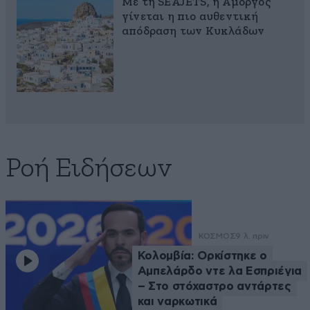
Με τη SEAJETS, η Αμοργός
γίνεται η πιο αυθεντική
απόδραση των Κυκλάδων
Ροή Ειδήσεων
ΚΟΣΜΟΣ
9 λ. πριν
Κολομβία: Ορκίστηκε ο
Αμπελάρδο ντε λα Εσπριέγια
– Στο στόχαστρο αντάρτες
και ναρκωτικά