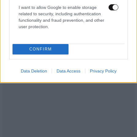
αχαριστία των ανθρώπων του χώρου»
I want to allow Google to enable storage
related to security, including authentication
functionality and fraud prevention, and other
user protection.
CONFIRM
Data Deletion
Data Access
Privacy Policy