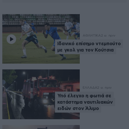
ΑΘΛΗΤΙΚΑ
2 ω. πριν
Ιδανικό επίσημο ντεμπούτο
με γκολ για τον Κούτσια
ΕΛΛΑΔΑ
2 ω. πριν
Υπό έλεγχο η φωτιά σε
κατάστημα ναυτιλιακών
ειδών στον Άλιμο