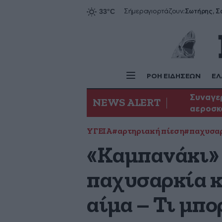
Σήμερα
γιορτάζουν:
ΡΟΗ ΕΙΔΗΣΕΩΝ
ΕΛ
Συναγερ
NEWS ALERT
αεροσκ
ΥΓΕΙΑ
#αρτηριακή πίεση
#παχυσα
«Καμπανάκι» 
παχυσαρκία κ
αίμα – Τι μπ