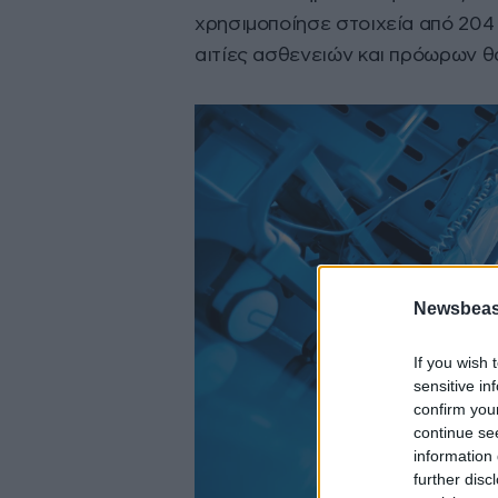
χρησιμοποίησε στοιχεία από 204 
αιτίες ασθενειών και πρόωρων θ
Newsbeast
If you wish 
sensitive in
confirm you
continue se
information 
further disc