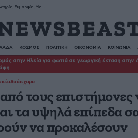
Σωτήρης, Σωτηρία, Ευμορφία, Μορφούλα
ΛΑΔΑ
ΚΟΣΜΟΣ
ΠΟΛΙΤΙΚΗ
ΟΙΚΟΝΟΜΙΑ
ΚΟΙΝΩΝΙΑ
μός στην Ηλεία για φωτιά σε γεωργική έκταση στην 
άφη
ρκία
#σάκχαρο
από τους επιστήμονες 
αι τα υψηλά επίπεδα σ
ορούν να προκαλέσουν