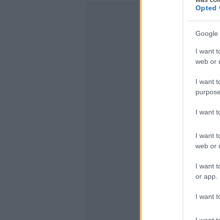
Opted 
Google 
I want t
web or d
I want t
purpose
I want 
I want t
web or d
I want t
or app.
I want t
I want t