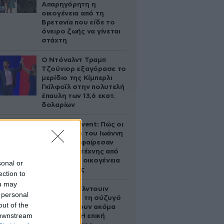
Απαρηγόρητη η
οικογένεια από τη
Βρετανία που είδε το
όνειρο ζωής να γίνεται
στάχτη
Ο Ντόναλντ Τραμπ
Τζούνιορ εξαγόρασε το
μερίδιο της Κίμπερλι
Γκίλφοϊλ στην πολυτελή
έπαυλη των 13,6 εκατ.
δολαρίων
Παλάτι Marivent: Πώς οι
κληρονόμοι του Ιωάννη
Σαριδάκη αφαίρεσαν
1.300 έργα τέχνης από
τη βασιλική οικογένεια
sonal or
της Ισπανίας
ection to
ou may
Ο Άλεκ Μπάλντουιν
 personal
ζήτησε από τη σύζυγό
out of the
του να κάνουν ακόμα
 downstream
ένα παιδί – Η επική