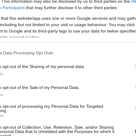
. This information may also be disclosed by us to third parties on the
IA
Participants
that may further disclose it to other third parties.
 that this website/app uses one or more Google services and may gath
including but not limited to your visit or usage behaviour. You may click 
 to Google and its third-party tags to use your data for below specifi
ogle consent section.
ζει…
l Data Processing Opt Outs
δείχνουν μια σαφή μετατόπιση των παγκόσμιων
ς οι πληθυσμοί γηράσκουν και ο τρόπος ζωής
o opt-out of the Sharing of my personal data.
 της έκθεσης, παρότι τόσο για τα δεδομένα του
In
1 η μόλυνση του αέρα ήταν ο μεγαλύτερος
o opt-out of the Sale of my Personal Data.
In
λέσματα δεν είναι ενιαία. Ο υποσιτισμός, για
to opt-out of processing my Personal Data for Targeted
ing.
αντικός παράγοντας κινδύνου στην υποσαχάρια
In
o opt-out of Collection, Use, Retention, Sale, and/or Sharing
ersonal Data that Is Unrelated with the Purposes for which it
lected.