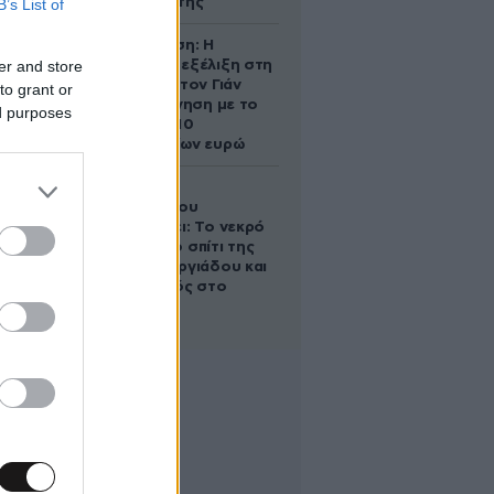
αντίδρασή της
B’s List of
Αθηνά Ωνάση: Η
er and store
απρόσμενη εξέλιξη στη
διαμάχη με τον Γιάν
to grant or
Τοπς – Η κίνηση με το
ed purposes
άλογο των 10
εκατομμυρίων ευρώ
Ο Στράτος
Τζώρτζογλου
αποκαλύπτει: Το νεκρό
έμβρυο στο σπίτι της
Μαρίας Γεωργιάδου και
ο εγκλεισμός στο
ψυχιατρείο