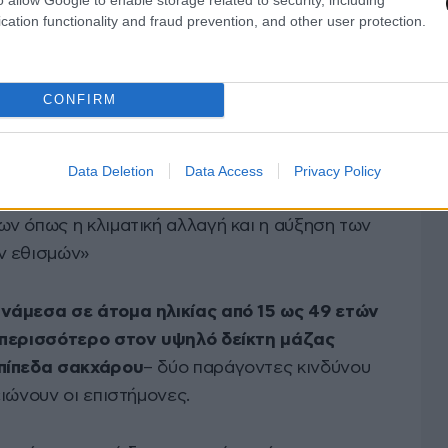
cation functionality and fraud prevention, and other user protection.
CONFIRM
Data Deletion
Data Access
Privacy Policy
να είναι αρκετά διαφορετικές από τις
ν όπως η κλιματική αλλαγή και η αύξηση των
ν εθισμών»
νάμεσα σε άτομα ηλικίας από 15 ως 49 ετών
 περισσότερο στον υψηλό δείκτη μάζας
επίπεδα σακχάρου
– δύο παράγοντες κινδύνου
ιώνουν οι επιστήμονες.