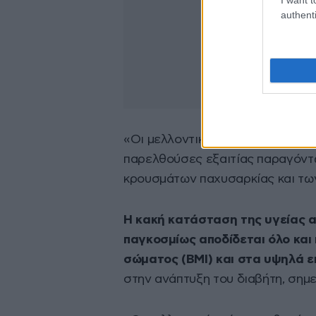
authenti
«Οι μελλοντικές τάσεις πιθανόν 
παρελθούσες εξαιτίας παραγόντω
κρουσμάτων παχυσαρκίας και τω
Η κακή κατάσταση της υγείας α
παγκοσμίως αποδίδεται όλο και
σώματος (BMI) και στα υψηλά 
στην ανάπτυξη του διαβήτη, σημε