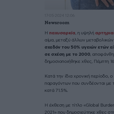
17·05·2024 12:06
Newsroom
Η
παχυσαρκία
, η υψηλή
αρτηριακ
αίμα, μεταξύ άλλων μεταβολικώ
σχεδόν του 50% υγειών ετών ε
σε σχέση με το 2000
, αποφάνθη
δημοσιοποιήθηκε χθες, Πέμπτη 16
Κατά την ίδια χρονική περίοδο, 
παραγόντων που συνδέονται με το
κατά 71.5%.
Η έκθεση με τίτλο «Global Burden 
2021» που δημοσιεύτηκε χθες στ