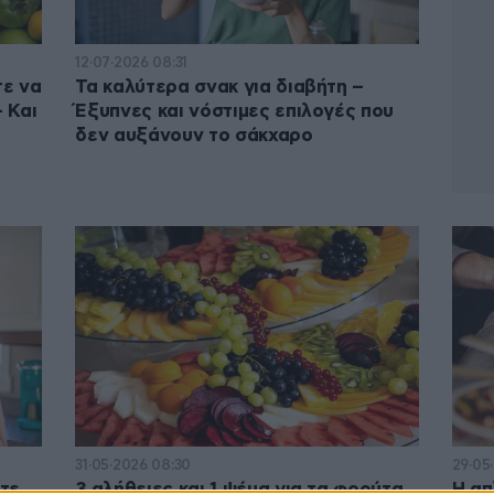
12·07·2026 08:31
τε να
Τα καλύτερα σνακ για διαβήτη –
 Και
Έξυπνες και νόστιμες επιλογές που
δεν αυξάνουν το σάκχαρο
31·05·2026 08:30
29·05
τε
3 αλήθειες και 1 ψέμα για τα φρούτα
Η απ