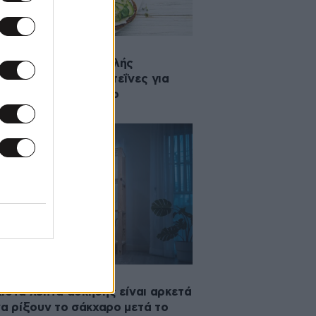
·2026 08:33
 καλύτερα σνακ υψηλής
εκτικότητας σε πρωτεΐνες για
α με υψηλό σάκχαρο
·2026 07:33
ιστα λεπτά άσκησης είναι αρκετά
να ρίξουν το σάκχαρο μετά το