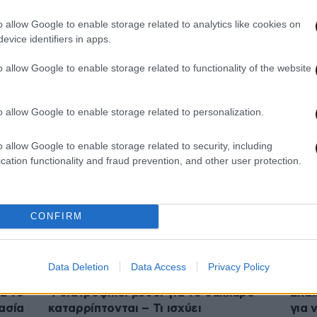
o allow Google to enable storage related to analytics like cookies on
evice identifiers in apps.
28·04·2026 11:30
12·04
οιεί
Αυξομειώσεις σακχάρου χωρίς
Τα 7
o allow Google to enable storage related to functionality of the website
διαβήτη: Πρέπει να σας ανησυχούν;
περι
άτομ
o allow Google to enable storage related to personalization.
o allow Google to enable storage related to security, including
cation functionality and fraud prevention, and other user protection.
CONFIRM
Data Deletion
Data Access
Privacy Policy
05·04·2026 11:30
04·04
α το
4 διατροφικοί μύθοι για το σάκχαρο
Ελάχ
ασία
καταρρίπτονται – Τι ισχύει
για 