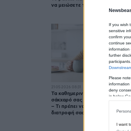
να μειώσετε το σάκχαρο στο αίμ
Newsbeast
If you wish 
sensitive in
confirm you
continue se
information 
further disc
participants
Downstream 
Please note
information 
21·05·2026 08:31
deny consent
Τα καθημερινά σημάδια ότι το
in below Go
σάκχαρό σας είναι εκτός ισορρο
– Τι πρέπει να αλλάξετε στη
Persona
διατροφή σας
I want t