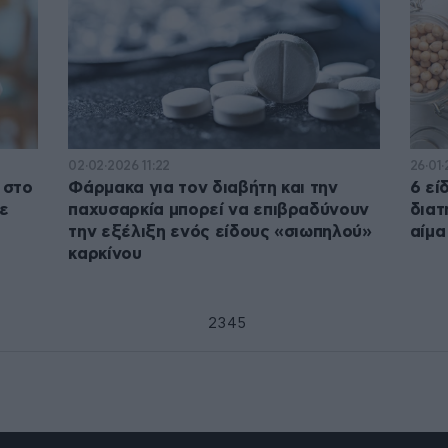
02·02·2026 11:22
26·01
 στο
Φάρμακα για τον διαβήτη και την
6 εί
τε
παχυσαρκία μπορεί να επιβραδύνουν
διατ
την εξέλιξη ενός είδους «σιωπηλού»
αίμα
καρκίνου
1
2
3
4
5