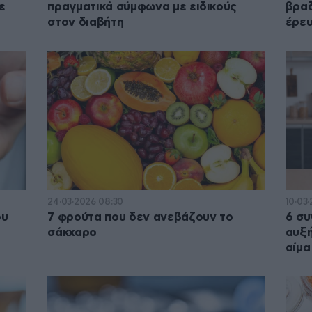
ε
πραγματικά σύμφωνα με ειδικούς
βραδ
στον διαβήτη
έρε
24·03·2026 08:30
10·03
ου
7 φρούτα που δεν ανεβάζουν το
6 συ
σάκχαρο
αυξή
αίμα