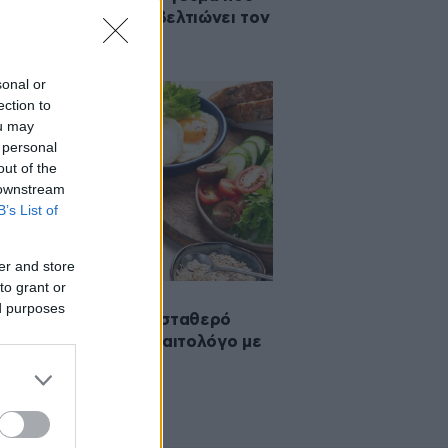
νει το σάκχαρο και βελτιώνει τον
βολισμό
sonal or
ection to
ou may
 personal
out of the
 downstream
B’s List of
er and store
to grant or
·2026 08:30
ed purposes
α τρώτε το πρωί για σταθερό
αρο, σύμφωνα με διαιτολόγο με
ήτη τύπου 1