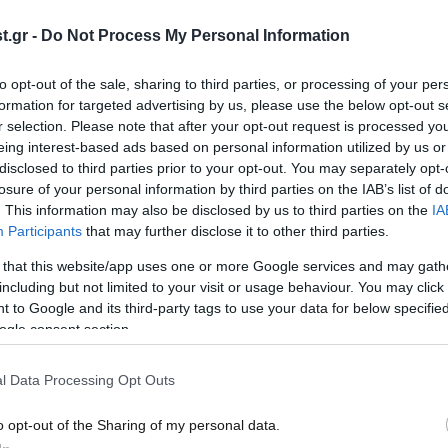
α σας
και το σάκχαρο στο αίμα
μειώ
.gr -
Do Not Process My Personal Information
μετα
to opt-out of the sale, sharing to third parties, or processing of your per
formation for targeted advertising by us, please use the below opt-out s
r selection. Please note that after your opt-out request is processed y
eing interest-based ads based on personal information utilized by us or
disclosed to third parties prior to your opt-out. You may separately opt-
losure of your personal information by third parties on the IAB’s list of
. This information may also be disclosed by us to third parties on the
IA
Participants
that may further disclose it to other third parties.
 that this website/app uses one or more Google services and may gath
including but not limited to your visit or usage behaviour. You may click 
17·05·2026 07:31
04·05
 to Google and its third-party tags to use your data for below specifi
5 ύπουλες αιτίες που ανεβάζουν το
Τι ν
ogle consent section.
πίας
σάκχαρο
σάκχ
διαβ
l Data Processing Opt Outs
o opt-out of the Sharing of my personal data.