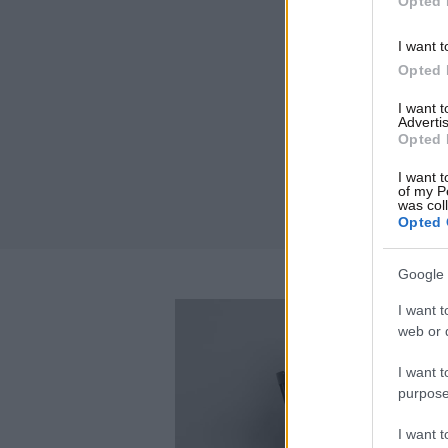
Opted 
I want t
Opted 
I want 
Advertis
Opted 
I want t
of my P
was col
Opted 
Google 
I want t
web or d
I want t
purpose
I want 