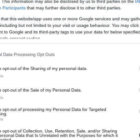
. This information may also be disclosed by us to third parties on the
IA
 γνωστό
αφορούσε τον 15χρονο Ντέκλαν
Participants
that may further disclose it to other third parties.
ασύρθηκε αφού
αντιμετώπισε δυσκολίες όταν
 that this website/app uses one or more Google services and may gath
κς στο Λίνκολν την Κυριακή
. Ο πατέρας του,
including but not limited to your visit or usage behaviour. You may click 
ς στον γιο του μέσω ανακοίνωσης της
 to Google and its third-party tags to use your data for below specifi
ν ως «ένα αστείο και εξωστρεφές νεαρό αγόρι
ogle consent section.
ποδόσφαιρο», ενώ κάλεσε γονείς, φίλους και
l Data Processing Opt Outs
ιδιά τους για τους κινδύνους που κρύβει το
o opt-out of the Sharing of my personal data.
In
o opt-out of the Sale of my Personal Data.
In
to opt-out of processing my Personal Data for Targeted
ing.
In
o opt-out of Collection, Use, Retention, Sale, and/or Sharing
ersonal Data that Is Unrelated with the Purposes for which it
lected.