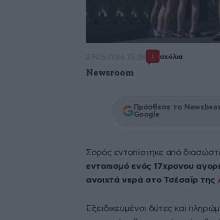
27·05·2026 15:28
σχόλια
1
Newsroom
Πρόσθεσε το Newsbeast
Google
Σορός εντοπίστηκε από διασώστ
εντοπισμό ενός 17χρονου αγορ
ανοιχτά νερά στο Τσέσαϊρ της
Εξειδικευμένοι δύτες και πληρ