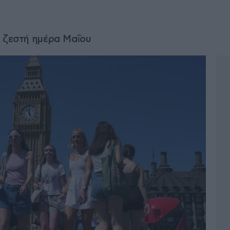
ο ζεστή ημέρα Μαΐου