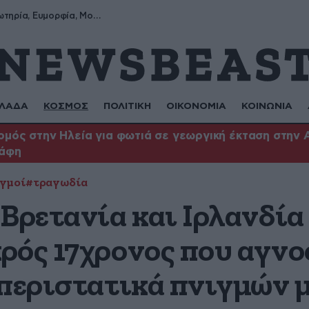
ημέρες
Σωτήρης, Σωτηρία, Ευμορφία, Μορφούλα
ΛΑΔΑ
ΚΟΣΜΟΣ
ΠΟΛΙΤΙΚΗ
ΟΙΚΟΝΟΜΙΑ
ΚΟΙΝΩΝΙΑ
μός στην Ηλεία για φωτιά σε γεωργική έκταση στην 
άφη
γμοί
#τραγωδία
Βρετανία και Ιρλανδία
ρός 17χρονος που αγνο
περιστατικά πνιγμών μ