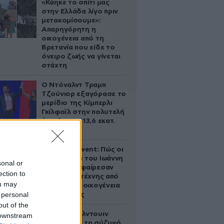
«Κάηκε το σπίτι μας
στην Ελλάδα λίγο πριν
μετακομίσουμε»:
Απαρηγόρητη η
οικογένεια από τη
Βρετανία που είδε το
όνειρο ζωής να γίνεται
στάχτη
Ο Ντόναλντ Τραμπ
Τζούνιορ εξαγόρασε το
μερίδιο της Κίμπερλι
Γκίλφοϊλ στην πολυτελή
έπαυλη των 13,6 εκατ.
δολαρίων
Παλάτι Marivent: Πώς οι
κληρονόμοι του Ιωάννη
sonal or
Σαριδάκη αφαίρεσαν
ection to
1.300 έργα τέχνης από
ou may
τη βασιλική οικογένεια
 personal
της Ισπανίας
out of the
Ο Άλεκ Μπάλντουιν
 downstream
ζήτησε από τη σύζυγό