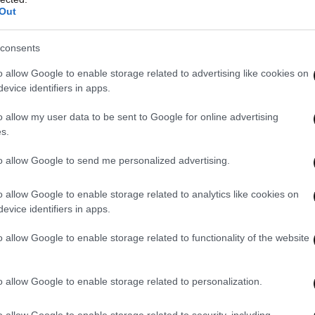
Out
consents
o allow Google to enable storage related to advertising like cookies on
evice identifiers in apps.
o allow my user data to be sent to Google for online advertising
s.
to allow Google to send me personalized advertising.
o allow Google to enable storage related to analytics like cookies on
evice identifiers in apps.
o allow Google to enable storage related to functionality of the website
o allow Google to enable storage related to personalization.
13χρονο αγόρι έχασε επίσης τη ζωή του
αφού
o allow Google to enable storage related to security, including