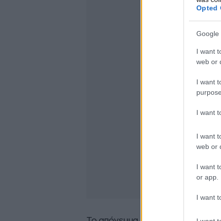
Opted 
Google 
I want t
web or d
I want t
purpose
I want 
I want t
web or d
I want t
or app.
I want t
Το απόγευμα της Δευτέρας,
ένα 
I want t