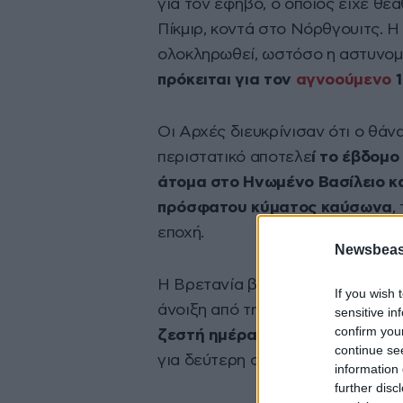
για τον έφηβο, ο οποίος είχε θε
Πίκμιρ, κοντά στο Νόρθγουιτς. Η
ολοκληρωθεί, ωστόσο η αστυνομί
πρόκειται για τον
αγνοούμενο
1
Οι Αρχές διευκρίνισαν ότι ο θάν
περιστατικό αποτελε
ί το έβδομ
άτομα στο Ηνωμένο Βασίλειο κα
πρόσφατου κύματος καύσωνα
,
εποχή.
Newsbeast
Η Βρετανία βίωσε πέντε ημέρες
If you wish 
άνοιξη από την περασμένη Παρα
sensitive in
confirm you
ζεστή ημέρα Μαΐου
στην ιστορί
continue se
για δεύτερη συνεχόμενη ημέρα.
information 
further disc