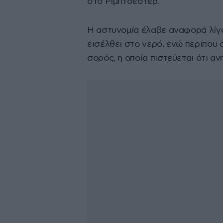
στο Ρίμπτσεστερ.
Η αστυνομία έλαβε αναφορά λίγο 
εισέλθει στο νερό, ενώ περίπου 
σορός, η οποία πιστεύεται ότι ανή