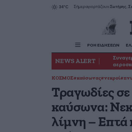
Σήμερα
γιορτάζουν:
ΡΟΗ ΕΙΔΗΣΕΩΝ
ΕΛ
Συναγερ
NEWS ALERT
αεροσκ
ΚΟΣΜΟΣ
#καύσωνας
#νεκροί
#πνι
Τραγωδίες σε 
καύσωνα: Νεκ
λίμνη – Επτά 