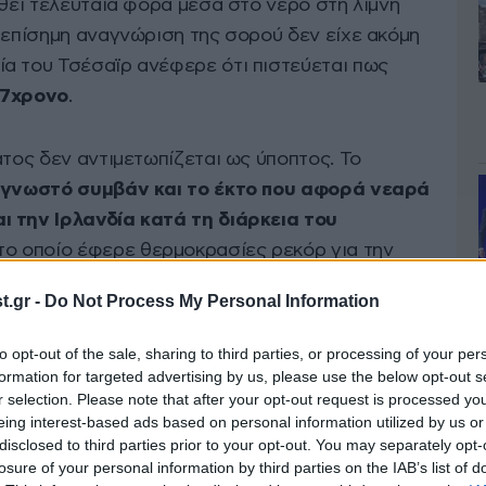
αθεί τελευταία φορά μέσα στο νερό στη λίμνη
 επίσημη αναγνώριση της σορού δεν είχε ακόμη
α του Τσέσαϊρ ανέφερε ότι πιστεύεται πως
7χρονο
.
ατος δεν αντιμετωπίζεται ως ύποπτος. Το
ο γνωστό συμβάν και το έκτο που αφορά νεαρά
ι την Ιρλανδία κατά τη διάρκεια του
 το οποίο έφερε θερμοκρασίες ρεκόρ για την
.gr -
Do Not Process My Personal Information
 ασυνήθιστα υψηλών θερμοκρασιών για την
to opt-out of the sale, sharing to third parties, or processing of your per
σκευή, ενώ
η Τρίτη καταγράφηκε ως η πιο
formation for targeted advertising by us, please use the below opt-out s
r selection. Please note that after your opt-out request is processed y
α της χώρας, καταρρίπτοντας το σχετικό ρεκόρ
eing interest-based ads based on personal information utilized by us or
disclosed to third parties prior to your opt-out. You may separately opt-
losure of your personal information by third parties on the IAB’s list of