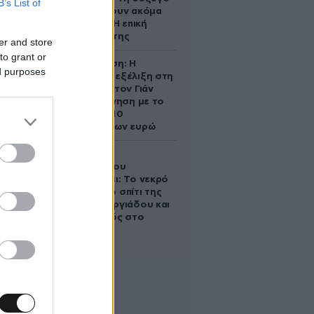
B’s List of
του να κάνουν ακόμα
ένα παιδί – Η επική
αντίδρασή της
er and store
to grant or
Αθηνά Ωνάση: Η
ed purposes
απρόσμενη εξέλιξη στη
διαμάχη με τον Γιάν
Τοπς – Η κίνηση με το
άλογο των 10
εκατομμυρίων ευρώ
Ο Στράτος
Τζώρτζογλου
αποκαλύπτει: Το νεκρό
έμβρυο στο σπίτι της
Μαρίας Γεωργιάδου και
ο εγκλεισμός στο
ψυχιατρείο