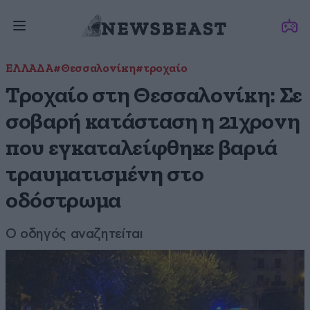
ΕΛΛΑΔΑ
#Θεσσαλονίκη
#τροχαίο
Τροχαίο στη Θεσσαλονίκη: Σε
σοβαρή κατάσταση η 21χρονη
που εγκαταλείφθηκε βαριά
τραυματισμένη στο
οδόστρωμα
Ο οδηγός αναζητείται