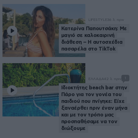
LIFESTYLE
36 λ. πριν
Κατερίνα Παπουτσάκη: Με
μαγιό σε καλοκαιρινή
διάθεση – Η αυτοσχέδια
πασαρέλα στο TikTok
1
ΕΛΛΑΔΑ
42 λ. πριν
Ιδιοκτήτης beach bar στην
Πάρο για τον γονέα του
παιδιού που πνίγηκε: Είχε
ξαναέρθει πριν έναν μήνα
και με τον τρόπο μας
προσπαθήσαμε να τον
διώξουμε