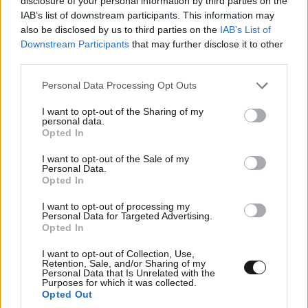
disclosure of your personal information by third parties on the
IAB’s list of downstream participants. This information may
also be disclosed by us to third parties on the
IAB’s List of
Downstream Participants
that may further disclose it to other
third parties.
Please note that this website/app uses one or more Google
Personal Data Processing Opt Outs
services and may gather and store information including but
not limited to your visit or usage behaviour. You may click to
I want to opt-out of the Sharing of my
personal data.
grant or deny consent to Google and its third-party tags to
Opted In
use your data for below specified purposes in below Google
consent section.
I want to opt-out of the Sale of my
Personal Data.
Opted In
I want to opt-out of processing my
Personal Data for Targeted Advertising.
Opted In
I want to opt-out of Collection, Use,
Retention, Sale, and/or Sharing of my
Personal Data that Is Unrelated with the
Purposes for which it was collected.
Opted Out