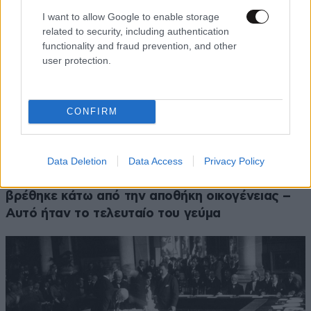
I want to allow Google to enable storage
related to security, including authentication
functionality and fraud prevention, and other
user protection.
CONFIRM
Data Deletion
Data Access
Privacy Policy
ΚΟΣΜΟΣ
10·08·2026 07:17
Τεράστιος πύθωνας με πρησμένη κοιλιά
βρέθηκε κάτω από την αποθήκη οικογένειας –
Αυτό ήταν το τελευταίο του γεύμα