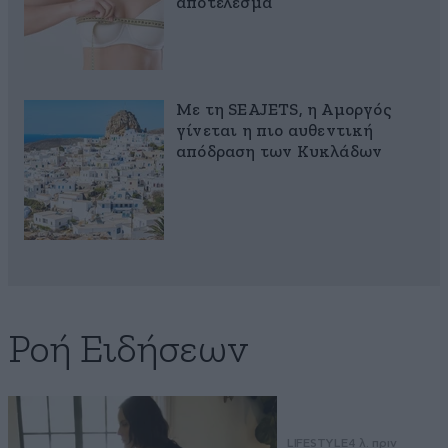
αποτέλεσμα
Με τη SEAJETS, η Αμοργός
γίνεται η πιο αυθεντική
απόδραση των Κυκλάδων
Ροή Ειδήσεων
LIFESTYLE
4 λ. πριν