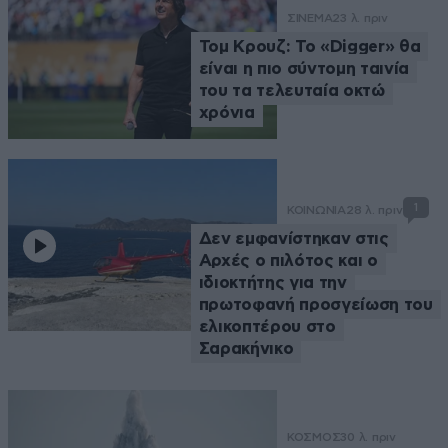
ΣΙΝΕΜΑ
23 λ. πριν
Τομ Κρουζ: Το «Digger» θα
είναι η πιο σύντομη ταινία
του τα τελευταία οκτώ
χρόνια
1
ΚΟΙΝΩΝΙΑ
28 λ. πριν
Δεν εμφανίστηκαν στις
Αρχές o πιλότος και o
ιδιοκτήτης για την
πρωτοφανή προσγείωση του
ελικοπτέρου στο
Σαρακήνικο
ΚΟΣΜΟΣ
30 λ. πριν