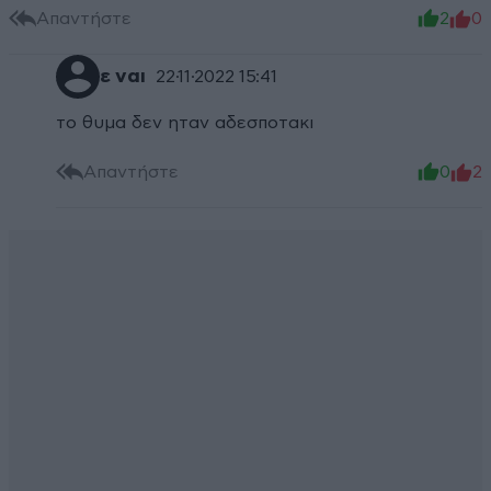
Απαντήστε
2
0
ε ναι
22·11·2022 15:41
το θυμα δεν ηταν αδεσποτακι
Απαντήστε
0
2