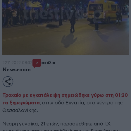
22·11·2022 08:32
σχόλια
2
Newsroom
Τροχαίο με εγκατάλειψη σημειώθηκε γύρω στη 01:20
τα ξημερώματα
, στην οδό Εγνατία, στο κέντρο της
Θεσσαλονίκης.
Νεαρή γυναίκα, 21 ετών, παρασύρθηκε από Ι.Χ.