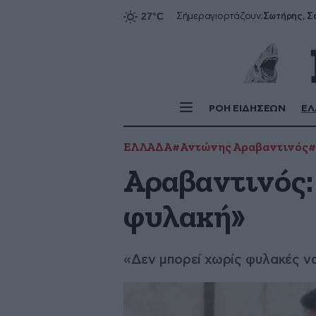
Σήμερα
γιορτάζουν:
ΡΟΗ ΕΙΔΗΣΕΩΝ
ΕΛ
ΕΛΛΑΔΑ
#Αντώνης Αραβαντινός
#
Αραβαντινός: 
φυλακή»
«Δεν μπορεί χωρίς φυλακές ν