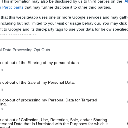
. This information may also be disclosed by us to third parties on the
IA
Participants
that may further disclose it to other third parties.
 that this website/app uses one or more Google services and may gath
including but not limited to your visit or usage behaviour. You may click 
 to Google and its third-party tags to use your data for below specifi
ogle consent section.
φυλακών Τύπου Γ’ ανέφερε πως «έχουν σταθεί
τηρίξαμε και το νομοσχέδιο περί αποσυμφόρησης»
l Data Processing Opt Outs
 πράγματα έχουμε φθάσει στα όρια της
o opt-out of the Sharing of my personal data.
α αποσυμφόρησης».
In
ακών «γιατί έτσι θα είναι λιγότεροι οι
o opt-out of the Sale of my Personal Data.
In
υς ελέγξουμε εμείς, θα μπορέσουμε να
500 κρατουμένων σε κατηγορίες» ενώ εξέφρασε
to opt-out of processing my Personal Data for Targeted
ing.
ατό «ένα σύστημα κράτησης να στηρίζεται σε δυο
In
ύπου».
o opt-out of Collection, Use, Retention, Sale, and/or Sharing
ersonal Data that Is Unrelated with the Purposes for which it
lected.