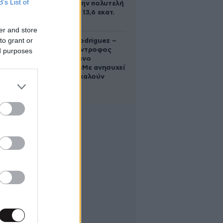
B’s List of
Γκίλφοϊλ στην πολυτελή
έπαυλη των 13,6 εκατ.
δολαρίων
er and store
to grant or
Georgina Rodriguez –
Ξεσπά η σύντροφος
ed purposes
του Κριστιάνο
Ρονάλντο: «Με ανησυχεί
που με αποκαλούν
χοντρή»