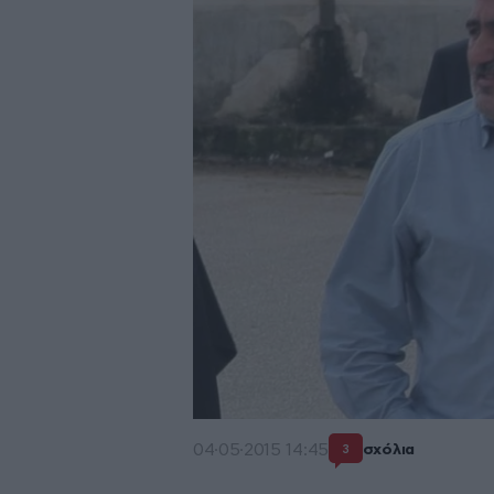
04·05·2015 14:45
σχόλια
3