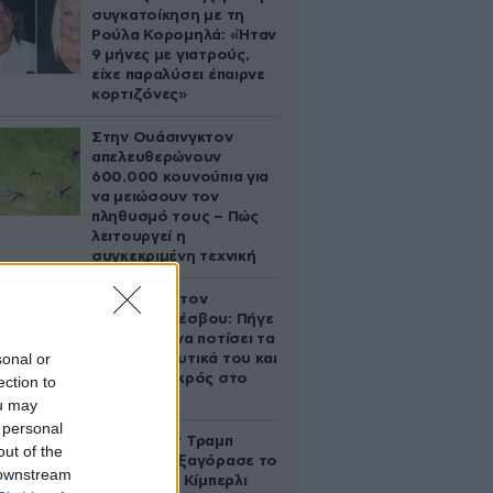
συγκατοίκηση με τη
Ρούλα Κορομηλά: «Ήταν
9 μήνες με γιατρούς,
είχε παραλύσει έπαιρνε
κορτιζόνες»
Στην Ουάσινγκτον
απελευθερώνουν
600.000 κουνούπια για
να μειώσουν τον
πληθυσμό τους – Πώς
λειτουργεί η
συγκεκριμένη τεχνική
Τραγωδία στον
Ασώματο Λέσβου: Πήγε
στο κτήμα να ποτίσει τα
sonal or
οπωροκηπευτικά του και
βρέθηκε νεκρός στο
ection to
πηγάδι
ou may
 personal
Ο Ντόναλντ Τραμπ
out of the
Τζούνιορ εξαγόρασε το
 downstream
μερίδιο της Κίμπερλι