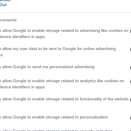
σχεδίου είναι να βγάλει κρατούμενους έξω,
Out
 θα αποφυλακιστούν 3.000-3.500 κρατούμενοι.
consents
o allow Google to enable storage related to advertising like cookies on
evice identifiers in apps.
o allow my user data to be sent to Google for online advertising
s.
λέγχου το σωφρονιστικό σύστημα
to allow Google to send me personalized advertising.
o allow Google to enable storage related to analytics like cookies on
evice identifiers in apps.
ακές Κορυδαλλού μετά την άγρια συμπλοκή
o allow Google to enable storage related to functionality of the website
o allow Google to enable storage related to personalization.
8 τραυματίες από τη συμπλοκή στον Κορυδαλλό
o allow Google to enable storage related to security, including