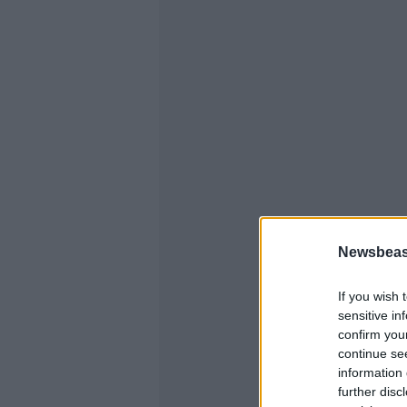
Newsbeast
If you wish 
sensitive in
confirm you
continue se
information 
further disc