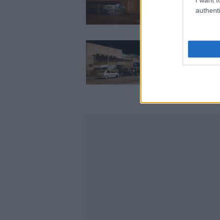
authenti
Αιματηρή συμπλοκ