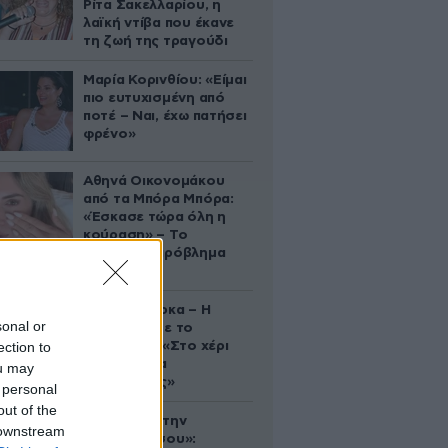
Ρίτα Σακελλαρίου, η
λαϊκή ντίβα που έκανε
τη ζωή της τραγούδι
Μαρία Κορινθίου: «Είμαι
πιο ευτυχισμένη από
ποτέ – Ναι, έχω πατήσει
φρένο»
Αθηνά Οικονομάκου
από τα Μπόρα Μπόρα:
«Έσκασε τώρα όλη η
κούραση» – Το
απρόοπτο πρόβλημα
υγείας
Δανάη Μπάρκα – Η
sonal or
ανάρτηση με το
ection to
σάντουιτς: «Στο χέρι
σου είναι να
ou may
αδυνατίσεις»
 personal
out of the
«Βλέπουμε την
 downstream
μπουγάδα σου»: