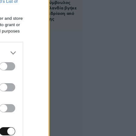
B’s List of
Δημοτική σύμβουλος
στη Νέα Ζηλανδία βγήκε
live σε συνεδρίαση από
er and store
το μπάνιο της
to grant or
ed purposes