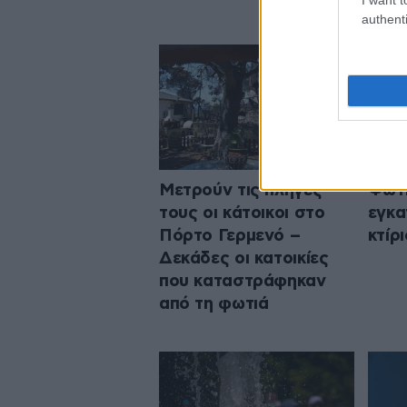
authenti
Μετρούν τις πληγές
Φωτι
τους οι κάτοικοι στο
εγκα
Πόρτο Γερμενό –
κτίρ
Δεκάδες οι κατοικίες
που καταστράφηκαν
από τη φωτιά