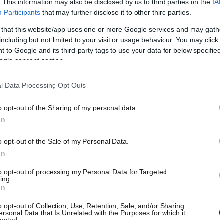
. This information may also be disclosed by us to third parties on the
IA
ειδών που συγκεντρώθηκαν έγινε στις 23
Participants
that may further disclose it to other third parties.
όσιας Τάξης και Προστασίας του Πολίτη,
 that this website/app uses one or more Google services and may gath
ης Ελληνικής Αστυνομίας, Αντιστράτηγο
including but not limited to your visit or usage behaviour. You may click 
ς συνόδευσε ο Γενικός Επιθεωρητής Αστυνομίας
 to Google and its third-party tags to use your data for below specifi
ogle consent section.
 Ηλίας Γεωργόπουλος.
l Data Processing Opt Outs
o opt-out of the Sharing of my personal data.
In
o opt-out of the Sale of my Personal Data.
In
to opt-out of processing my Personal Data for Targeted
ing.
In
o opt-out of Collection, Use, Retention, Sale, and/or Sharing
ersonal Data that Is Unrelated with the Purposes for which it
lected.