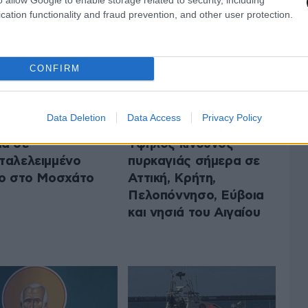
cation functionality and fraud prevention, and other user protection.
CONFIRM
Data Deletion
Data Access
Privacy Policy
ά σε
Υψηλός κίνδυνος
ταλελειμμένο
πυρκαγιάς σήμερα σε
ιο στο Μοσχάτο
Αττική, Κρήτη,
Πελοπόννησο, Εύβοια
και νησιά του Αιγαίου