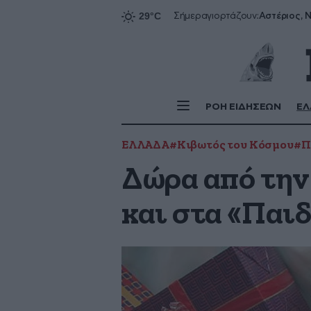
Αστέριος, Ν
Σήμερα
γιορτάζουν:
ΡΟΗ ΕΙΔΗΣΕΩΝ
ΕΛ
ΕΛΛΑΔΑ
#Κιβωτός του Κόσμου
#Π
Δώρα από την
και στα «Παι