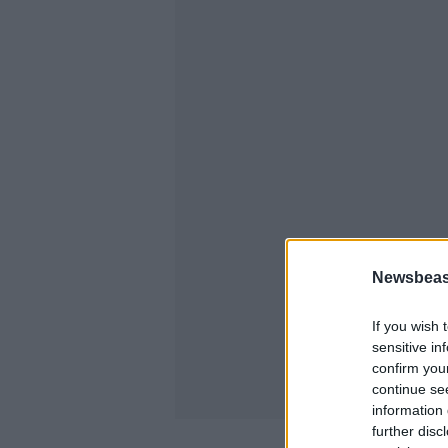
Newsbeast
If you wish 
sensitive in
confirm you
continue se
information 
further disc