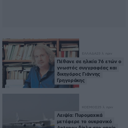
ΕΛΛΑΔΑ
23 λ. πριν
Πέθανε σε ηλικία 76 ετών ο
γνωστός συγγραφέας και
δικηγόρος Γιάννης
Γρηγοράκης
ΚΟΣΜΟΣ
25 λ. πριν
Λειψία: Πυρομαχικά
μετέφερε το ουκρανικό
Antonov δίπλα στο οποίο