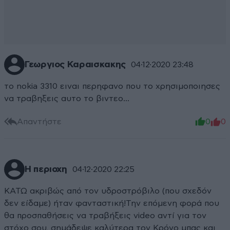
Γεωργιος Καραισκακης
04·12·2020 23:48
το nokia 3310 ειναι περηφανο που το χρησιμοποιησες
να τραβηξεις αυτο το βιντεο...
Απαντήστε
0
0
Η περιοχη
04·12·2020 22:25
ΚΑΤΩ ακριβώς από τον υδροστρόβιλο (που σχεδόν
δεν είδαμε) ήταν φανταστική!Την επόμενη φορά που
θα προσπαθήσεις να τραβήξεις video αντί για τον
στόχο σου, σημάδεψε καλύτερα τον Κρόνο μπας και