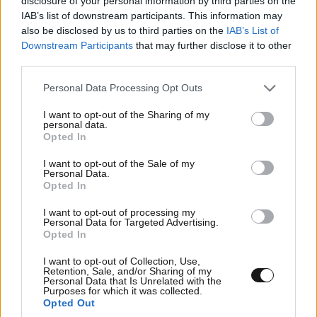
disclosure of your personal information by third parties on the
IAB’s list of downstream participants. This information may
Απαντήστε
0
0
also be disclosed by us to third parties on the
IAB’s List of
Downstream Participants
that may further disclose it to other
third parties.
TRENDING
Please note that this website/app uses one or more Google
Personal Data Processing Opt Outs
services and may gather and store information including but
not limited to your visit or usage behaviour. You may click to
I want to opt-out of the Sharing of my
personal data.
grant or deny consent to Google and its third-party tags to
Opted In
use your data for below specified purposes in below Google
consent section.
I want to opt-out of the Sale of my
Personal Data.
Opted In
I want to opt-out of processing my
Personal Data for Targeted Advertising.
Opted In
I want to opt-out of Collection, Use,
Retention, Sale, and/or Sharing of my
Personal Data that Is Unrelated with the
Purposes for which it was collected.
Opted Out