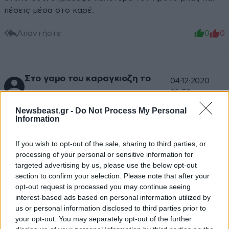
πέσεις μέσα στο καρέ.
Απαντήστε
0
0
Στο γαμο του καραγκιοζη το
04·12·2020
20:53
βιντεο.
Newsbeast.gr -
Do Not Process My Personal
Να το βλεπαμε κιολλας
Information
Απαντήστε
0
0
If you wish to opt-out of the sale, sharing to third parties, or
processing of your personal or sensitive information for
targeted advertising by us, please use the below opt-out
section to confirm your selection. Please note that after your
κλικμπεη(σ)τ
04·12·2020 20:47
opt-out request is processed you may continue seeing
interest-based ads based on personal information utilized by
Πράγματι εντυπωσιακές εικόνες στο βίντεο που
us or personal information disclosed to third parties prior to
your opt-out. You may separately opt-out of the further
μοιάζει λες και τραβήχτηκε το 84' ξέρω γω...