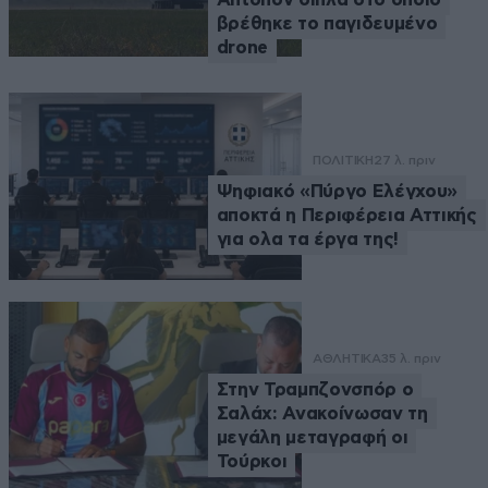
βρέθηκε το παγιδευμένο
drone
ΠΟΛΙΤΙΚΗ
27 λ. πριν
Ψηφιακό «Πύργο Ελέγχου»
αποκτά η Περιφέρεια Αττικής
για ολα τα έργα της!
ΑΘΛΗΤΙΚΑ
35 λ. πριν
Στην Τραμπζονσπόρ ο
Σαλάχ: Ανακοίνωσαν τη
μεγάλη μεταγραφή οι
Τούρκοι