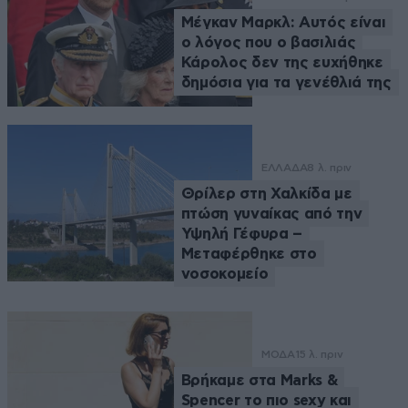
Μέγκαν Μαρκλ: Αυτός είναι
ο λόγος που ο βασιλιάς
Κάρολος δεν της ευχήθηκε
δημόσια για τα γενέθλιά της
ΕΛΛΑΔΑ
8 λ. πριν
Θρίλερ στη Χαλκίδα με
πτώση γυναίκας από την
Υψηλή Γέφυρα –
Μεταφέρθηκε στο
νοσοκομείο
ΜΟΔΑ
15 λ. πριν
Βρήκαμε στα Marks &
Spencer το πιο sexy και