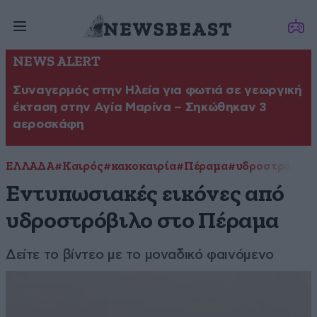
NEWS ALERT
Συναγερμός στην Ηλεία για φωτιά σε γεωργική
έκταση στην Αγία Μαρίνα – Σηκώθηκαν 3
αεροσκάφη
ΕΛΛΑΔΑ
#Καιρός
#κακοκαιρία
#Πέραμα
#υδροστρόβιλο
Εντυπωσιακές εικόνες από
υδροστρόβιλο στο Πέραμα
Δείτε το βίντεο με το μοναδικό φαινόμενο