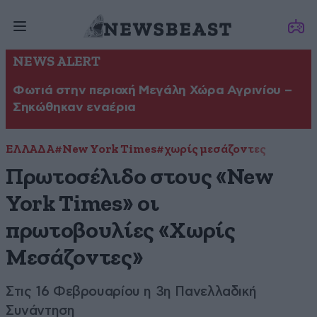
NEWS ALERT
Φωτιά στην περιοχή Μεγάλη Χώρα Αγρινίου –
Σηκώθηκαν εναέρια
ΕΛΛΑΔΑ
#New York Times
#χωρίς μεσάζοντες
Πρωτοσέλιδο στους «New
York Times» οι
πρωτοβουλίες «Χωρίς
Μεσάζοντες»
Στις 16 Φεβρουαρίου η 3η Πανελλαδική
Συνάντηση