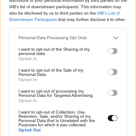
disclosure of your personal information by third parties on the
IAB’s list of downstream participants. This information may
Ακολουθήστε το
NEWSBEAST
στο
Google News
also be disclosed by us to third parties on the
IAB’s List of
Downstream Participants
that may further disclose it to other
και μάθετε πρώτοι όλες τις ειδήσεις
third parties.
Please note that this website/app uses one or more Google
Personal Data Processing Opt Outs
services and may gather and store information including but
not limited to your visit or usage behaviour. You may click to
I want to opt-out of the Sharing of my
personal data.
grant or deny consent to Google and its third-party tags to
Opted In
use your data for below specified purposes in below Google
consent section.
I want to opt-out of the Sale of my
Personal Data.
Opted In
I want to opt-out of processing my
Personal Data for Targeted Advertising.
Opted In
I want to opt-out of Collection, Use,
Retention, Sale, and/or Sharing of my
Personal Data that Is Unrelated with the
Purposes for which it was collected.
Opted Out
ΣΧΌΛΙΑ ΑΝΑΓΝΩΣΤΏΝ
2