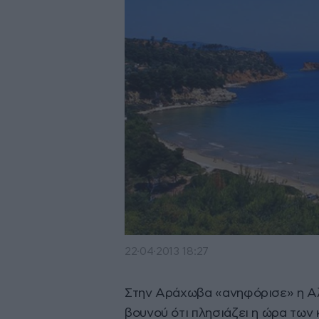
22·04·2013 18:27
Στην Αράχωβα «ανηφόρισε» η Αλό
βουνού ότι πλησιάζει η ώρα των