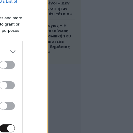
B’s List of
συντετριμμένοι – Δεν
έδειξε ποτέ ότι ήταν
ικανός για κάτι τέτοιο»
er and store
to grant or
Χρίστος Κούγιας – Η
ed purposes
αυστηρή ανακοίνωση
για την προσωπική του
ζωή: «Δεν αποτελεί
αντικείμενο δημόσιας
συζήτησης»