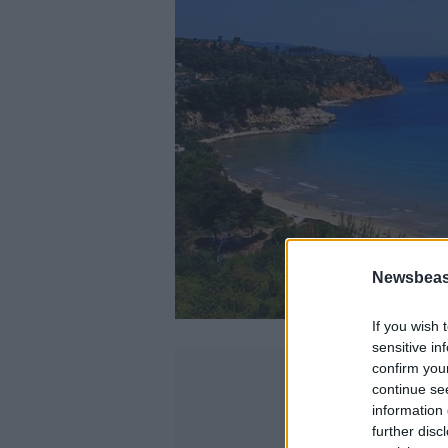
Newsbeast
If you wish 
sensitive in
confirm you
continue se
information 
further disc