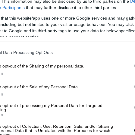
. This information may also be disclosed by us to third parties on the
IA
Participants
that may further disclose it to other third parties.
 that this website/app uses one or more Google services and may gath
including but not limited to your visit or usage behaviour. You may click 
 to Google and its third-party tags to use your data for below specifi
ogle consent section.
l Data Processing Opt Outs
o opt-out of the Sharing of my personal data.
In
o opt-out of the Sale of my Personal Data.
In
to opt-out of processing my Personal Data for Targeted
ing.
In
o opt-out of Collection, Use, Retention, Sale, and/or Sharing
ersonal Data that Is Unrelated with the Purposes for which it
lected.