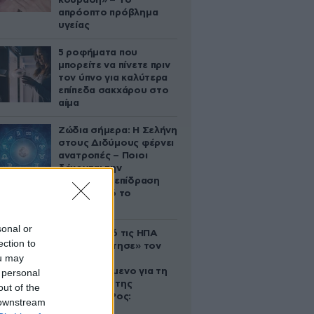
κούραση» – Το
απρόοπτο πρόβλημα
υγείας
5 ροφήματα που
μπορείτε να πίνετε πριν
τον ύπνο για καλύτερα
επίπεδα σακχάρου στο
αίμα
Ζώδια σήμερα: Η Σελήνη
στους Διδύμους φέρνει
ανατροπές – Ποιοι
δέχονται την
ευεργετική επίδραση
του Δία από το
απόγευμα;
sonal or
Ζευγάρι από τις ΗΠΑ
ection to
που «υιοθέτησε» τον
ou may
Αφγανό
κατηγορούμενο για τη
 personal
δολοφονία της
out of the
Ελίζαμπεθ Ρος:
 downstream
«Είμαστε