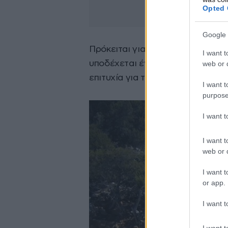
Opted 
Google 
Πρόκειται για μια πρωτότυπη ενέ
I want t
υποδέχεται έναν καλοκαιρινό» π
web or d
επιτυχία για τη Μύκονο και την Π
I want t
purpose
I want 
I want t
web or d
I want t
or app.
I want t
I want t