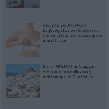
Αυξητική & Ανόρθωση
Στήθους: Πώς συνδυάζονται
για το τέλειο, εξατομικευμένο
αποτέλεσμα
Με τη SEAJETS, η Αμοργός
γίνεται η πιο αυθεντική
απόδραση των Κυκλάδων