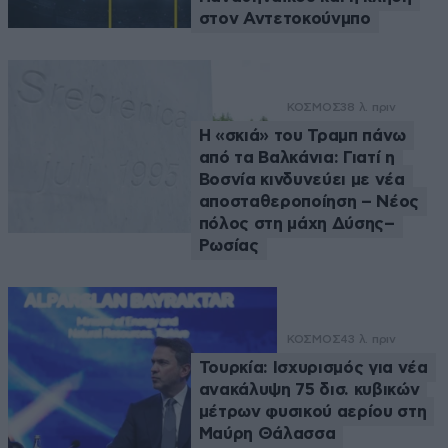
στον Αντετοκούνμπο
ΚΟΣΜΟΣ
38 λ. πριν
Η «σκιά» του Τραμπ πάνω
από τα Βαλκάνια: Γιατί η
Βοσνία κινδυνεύει με νέα
αποσταθεροποίηση – Νέος
πόλος στη μάχη Δύσης–
Ρωσίας
ΚΟΣΜΟΣ
43 λ. πριν
Τουρκία: Ισχυρισμός για νέα
ανακάλυψη 75 δισ. κυβικών
μέτρων φυσικού αερίου στη
Μαύρη Θάλασσα