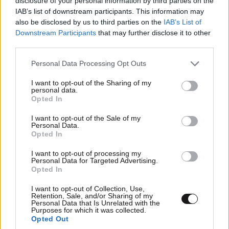
disclosure of your personal information by third parties on the
IAB’s list of downstream participants. This information may
also be disclosed by us to third parties on the
IAB’s List of
Downstream Participants
that may further disclose it to other
third parties.
Please note that this website/app uses one or more Google
Personal Data Processing Opt Outs
services and may gather and store information including but
not limited to your visit or usage behaviour. You may click to
I want to opt-out of the Sharing of my
personal data.
grant or deny consent to Google and its third-party tags to
Opted In
use your data for below specified purposes in below Google
consent section.
I want to opt-out of the Sale of my
Personal Data.
Opted In
I want to opt-out of processing my
Personal Data for Targeted Advertising.
Opted In
I want to opt-out of Collection, Use,
Retention, Sale, and/or Sharing of my
Personal Data that Is Unrelated with the
Purposes for which it was collected.
ΚΟΣΜΟΣ
09·08·2026 07:44
Opted Out