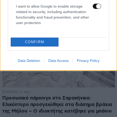
ιδανικό πρόγραμμα καθώς μεγαλώνετε
I want to allow Google to enable storage
related to security, including authentication
functionality and fraud prevention, and other
user protection.
CONFIRM
Data Deletion
Data Access
Privacy Policy
ΕΛΛΑΔΑ
2 ω. πριν
Προσωπικό πάρκινγκ στο Σαρακήνικο:
Ελικόπτερο προσγειώθηκε στα διάσημα βράχια
της Μήλου – Ο ιδιοκτήτης κατέβηκε για μπάνιο