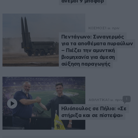
άνεμοι 9 μποφόρ
ΚΟΣΜΟΣ
1 ω. πριν
Πεντάγωνο: Συναγερμός
για τα αποθέματα πυραύλων
– Πιέζει την αμυντική
βιομηχανία για άμεση
αύξηση παραγωγής
1
ΑΘΛΗΤΙΚΑ
1 ω. πριν
Ηλιόπουλος σε Πήλιο: «Σε
στήριξα και σε πίστεψα»