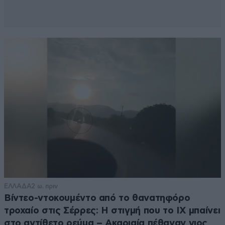
Εβελινα
02·06·2017 13:45
ΕΛΛΗΝΕΣ ΣΥΣΠΥΡΩΘΕΙΤΕ ,ΔΕΝ ΕΙΝΑΙ ΑΣΤΕΙΑ ΑΥΤΑ..
Απαντήστε
1
0
stelios69ira
02·06·2017 12:19
αν θα κανουν λεει? σιγα να μην μας ρωτησουν κιολας
χεσμ[...]ς μας εχουν οι τουρκαλαδες!!
Απαντήστε
2
0
ΕΛΛΑΔΑ
2 ω. πριν
Βίντεο-ντοκουμέντο από το θανατηφόρο
τροχαίο στις Σέρρες: Η στιγμή που το ΙΧ μπαίνει
στο αντίθετο ρεύμα – Ακαριαία πέθαναν γιος