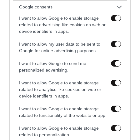
Google consents
I want to allow Google to enable storage
related to advertising like cookies on web or
ΝΧ
02·06·2017 16:40
device identifiers in apps.
Εσείς οι Έλληνες στην Ελλαδα να μην φοβάστε τους
I want to allow my user data to be sent to
τουρκομογγολους ο πανίσχυρος στόλος και η
Google for online advertising purposes.
αεροπορία της Αμερικής θα σας προστατεύσει. Να
υπακούτε στην δοξασμένη πανίσχυρη Αμερική, να
I want to allow Google to send me
αποφεύγεται τον κομμουνισμό και τους απλυτους και
personalized advertising.
όλα θα πανε καλα. Ο θεός να ευλογεί την Αμερική.
I want to allow Google to enable storage
related to analytics like cookies on web or
Απαντήστε
0
0
device identifiers in apps.
I want to allow Google to enable storage
related to functionality of the website or app.
I want to allow Google to enable storage
related to personalization.