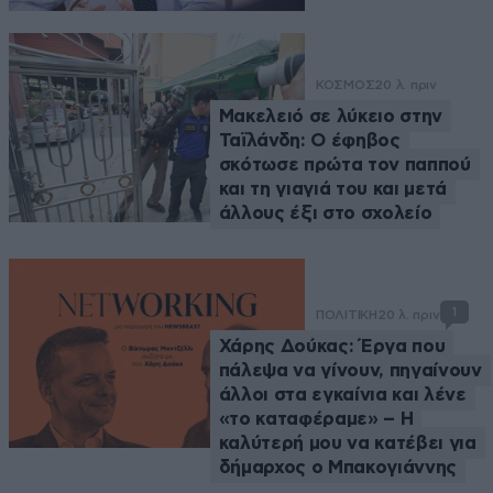
ΚΟΣΜΟΣ
20 λ. πριν
Μακελειό σε λύκειο στην
Ταϊλάνδη: Ο έφηβος
σκότωσε πρώτα τον παππού
και τη γιαγιά του και μετά
άλλους έξι στο σχολείο
1
ΠΟΛΙΤΙΚΗ
20 λ. πριν
Χάρης Δούκας: Έργα που
πάλεψα να γίνουν, πηγαίνουν
άλλοι στα εγκαίνια και λένε
«το καταφέραμε» – Η
καλύτερή μου να κατέβει για
δήμαρχος ο Μπακογιάννης