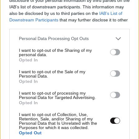
disclosure of your personal information by third parties on the
IAB’s list of downstream participants. This information may
also be disclosed by us to third parties on the
IAB’s List of
Downstream Participants
that may further disclose it to other
third parties.
ΠΡΟΣΘΕΣΤΕ ΤΟ ΣΧΟΛΙΟ ΣΑΣ
Please note that this website/app uses one or more Google
Personal Data Processing Opt Outs
services and may gather and store information including but
not limited to your visit or usage behaviour. You may click to
I want to opt-out of the Sharing of my
personal data.
grant or deny consent to Google and its third-party tags to
Opted In
use your data for below specified purposes in below Google
consent section.
I want to opt-out of the Sale of my
Personal Data.
Opted In
I want to opt-out of processing my
Personal Data for Targeted Advertising.
Opted In
Xαρακτήρες: 0/1000
I want to opt-out of Collection, Use,
Retention, Sale, and/or Sharing of my
Διαβάστε και ακολουθήστε τους κανόνες σχολιασμού
Personal Data that Is Unrelated with the
Purposes for which it was collected.
Opted Out
ΠΡΟΣΘΗΚΗ