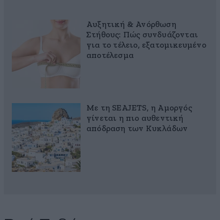
Αυξητική & Ανόρθωση
Στήθους: Πώς συνδυάζονται
για το τέλειο, εξατομικευμένο
αποτέλεσμα
Με τη SEAJETS, η Αμοργός
γίνεται η πιο αυθεντική
απόδραση των Κυκλάδων