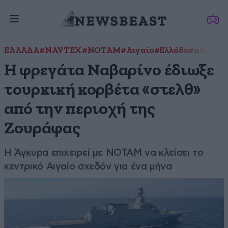
ΕΛΛΑΔΑ
#NAVTEX
#NOTAM
#Αιγαίο
#Ελλάδα
#κορβέτα
Η φρεγάτα Ναβαρίνο έδιωξε
τουρκική κορβέτα «στελθ»
από την περιοχή της
Ζουράφας
Η Άγκυρα επιχειρεί με NOTAM να κλείσει το
κεντρικό Αιγαίο σχεδόν για ένα μήνα