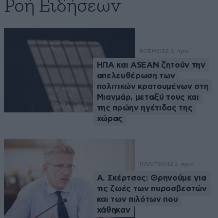
Ροή Ειδήσεων
ΚΟΣΜΟΣ
3 λ. πριν
ΗΠΑ και ASEAN ζητούν την
απελευθέρωση των
πολιτικών κρατουμένων στη
Μιανμάρ, μεταξύ τους και
της πρώην ηγέτιδας της
χώρας
ΠΟΛΙΤΙΚΗ
12 λ. πριν
Α. Σκέρτσος: Θρηνούμε για
τις ζωές των πυροσβεστών
και των πιλότων που
χάθηκαν