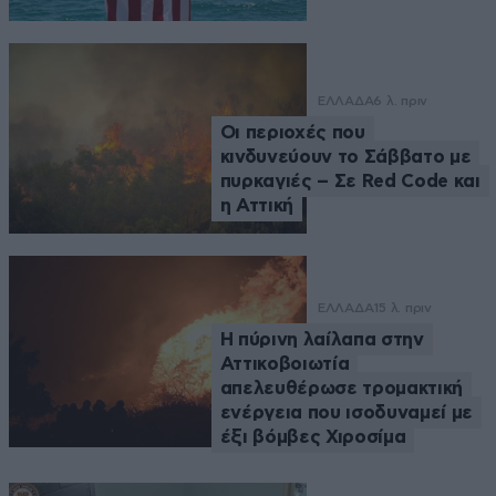
ΕΛΛΑΔΑ
6 λ. πριν
Οι περιοχές που
κινδυνεύουν το Σάββατο με
πυρκαγιές – Σε Red Code και
η Αττική
ΕΛΛΑΔΑ
15 λ. πριν
Η πύρινη λαίλαπα στην
Αττικοβοιωτία
απελευθέρωσε τρομακτική
ενέργεια που ισοδυναμεί με
έξι βόμβες Χιροσίμα