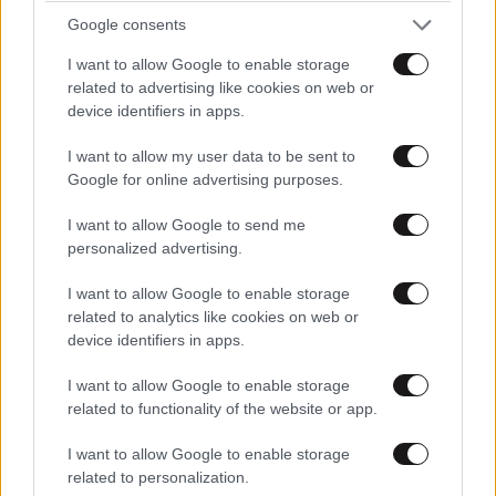
Google consents
Απαντήστε
12
0
I want to allow Google to enable storage
related to advertising like cookies on web or
lumina
26·09·2011 09:36
device identifiers in apps.
είπες μεγάλες αλήθειες.....
I want to allow my user data to be sent to
Google for online advertising purposes.
Απαντήστε
6
0
I want to allow Google to send me
personalized advertising.
Μολων Λαβε
26·09·2011 01:18
I want to allow Google to enable storage
related to analytics like cookies on web or
παιδια συγκινηθηκα με το ολο θεμα και τελιωσαν και
device identifiers in apps.
τα χαρτομαντηλα.δε παμε να δωσουμε ολοι μαζι τπτ
I want to allow Google to enable storage
στα παλικαρια μας να φανε ψωμακι?με τι δυναμη θα
related to functionality of the website or app.
μας πετανε αυριο μεθαυριο τα δακρυγονα ?
I want to allow Google to enable storage
Απαντήστε
7
11
related to personalization.