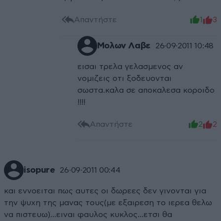
Απαντήστε
1
3
Μολων Λαβε
26·09·2011 10:48
εισαι τρελα γελασμενος αν
νομιζεις οτι ξοδευονται
σωστα.καλα σε αποκαλεσα κοροιδο
!!!!
Απαντήστε
2
2
isopure
26·09·2011 00:44
και εννοειται πως αυτες οι δωρεες δεν γινονται για
την ψυχη της μανας τους(με εξαιρεση το ιερεα θελω
να πιστευω)...ειναι φαυλος κυκλος...ετσι θα