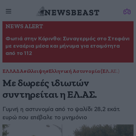
NEWS ALERT
Φωτιά στην Κόρινθο: Συναγερμός στο Στεφάνι
με εναέρια μέσα και μήνυμα για ετοιμότητα
από το 112
ΕΛΛΑΔΑ
#έλλειψη
#Ελληνική Αστυνομία (ΕΛ.ΑΣ.)
Με δωρεές ιδιωτών
συντηρείται η ΕΛ.ΑΣ.
Γυμνή η αστυνομία από το ψαλίδι 28,2 εκάτ.
ευρώ που επέβαλε το μνημόνιο