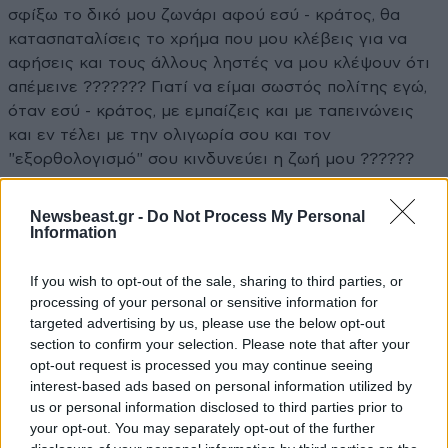
σφίξω το δικό μου ζωνάρι αφού εσύ - κράτος, θα
κατασπαταλίσεις το χρήμα που μου κλέβεις για να
αφήσεις και τους άλλους ληστές να μου κλέψουν ότι
απέμεινε ??????? Γιατί να είμαι σωστός πολίτης εγώ,
όταν εσύ - κράτος, με εμπαίζεις και με ταπεινώνεις
και εν τέλει με την ολιγωρία σου και τον
"εξορθολογισμό" σου κινδυνεύει η ζωή μου ??????
Απαντήστε
2
0
Newsbeast.gr -
Do Not Process My Personal
Information
If you wish to opt-out of the sale, sharing to third parties, or
processing of your personal or sensitive information for
targeted advertising by us, please use the below opt-out
section to confirm your selection. Please note that after your
opt-out request is processed you may continue seeing
interest-based ads based on personal information utilized by
us or personal information disclosed to third parties prior to
your opt-out. You may separately opt-out of the further