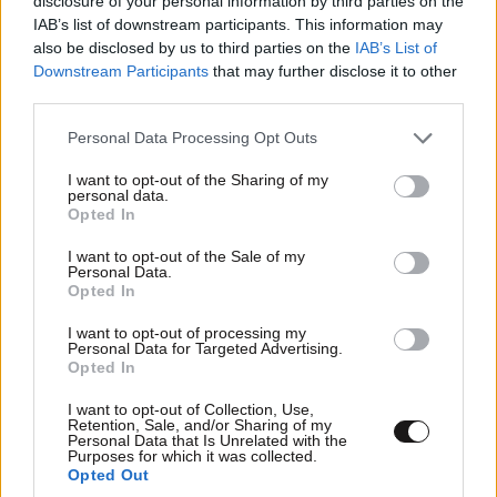
disclosure of your personal information by third parties on the
IAB’s list of downstream participants. This information may
also be disclosed by us to third parties on the
IAB’s List of
Downstream Participants
that may further disclose it to other
third parties.
Please note that this website/app uses one or more Google
Personal Data Processing Opt Outs
services and may gather and store information including but
giannis
26·09·2011 07:46
not limited to your visit or usage behaviour. You may click to
I want to opt-out of the Sharing of my
personal data.
grant or deny consent to Google and its third-party tags to
Λεφτά υπάρχουν για να σωθεί η πρότον μπανκ του
Opted In
use your data for below specified purposes in below Google
λαυρεντιάδη με κρατικά χρήματα, για να δίνεται στο
consent section.
I want to opt-out of the Sale of my
μέγαρο μουσικής δάνειο 90.000.000 ευρώ με εγγύηση
Personal Data.
Opted In
του Ελληνικού Δημοσίου και για να κάνει χορηγίες ο
υπουργός πολιτισμού σε ιδρύματα που κατά
I want to opt-out of processing my
σύμπτωση μετέχουν συγγενείς του. Μην ξεχνάμε και
Personal Data for Targeted Advertising.
Opted In
τα ετήσια έξοδα του γραφείου αντιπροέδρου της
κυβέρνησης που ανέρχονται κοντά στο 1.000.000
I want to opt-out of Collection, Use,
Retention, Sale, and/or Sharing of my
ευρώ. Ολα αυτά τα λεφτά αν δίνοννταν ενα μερος
Personal Data that Is Unrelated with the
στην Αστυνομία θα είχαμε λιγότερες ληστείες αλλά
Purposes for which it was collected.
Opted Out
ποιος ενδιαφέρεται.