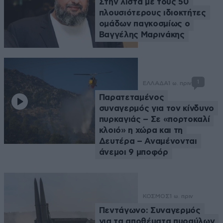
Στην λίστα με τους 50
πλουσιότερους ιδιοκτήτες
ομάδων παγκοσμίως ο
Βαγγέλης Μαρινάκης
1
ΕΛΛΑΔΑ
1 ω. πριν
Παρατεταμένος
συναγερμός για τον κίνδυνο
πυρκαγιάς – Σε «πορτοκαλί
κλοιό» η χώρα και τη
Δευτέρα – Αναμένονται
άνεμοι 9 μποφόρ
ΚΟΣΜΟΣ
1 ω. πριν
Πεντάγωνο: Συναγερμός
για τα αποθέματα πυραύλων