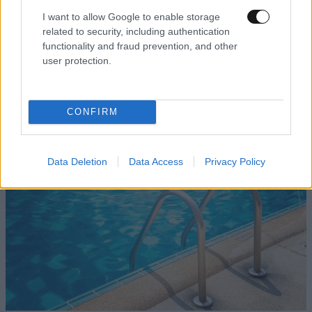
I want to allow Google to enable storage
related to security, including authentication
ΚΟΣΜΟΣ
09·08·2026 07:44
functionality and fraud prevention, and other
Η αυτοκρατορία του «Έντικ» και ο «μεγάλος»
user protection.
που φέρεται να βρίσκεται πίσω του – Τι ορίζει ο
όρος Greek Mafia
CONFIRM
Data Deletion
Data Access
Privacy Policy