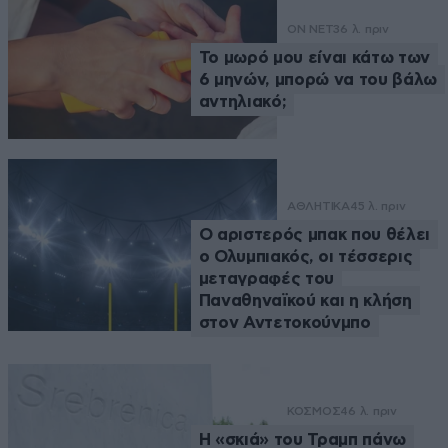
ON NET
36 λ. πριν
Το μωρό μου είναι κάτω των
6 μηνών, μπορώ να του βάλω
αντηλιακό;
ΑΘΛΗΤΙΚΑ
45 λ. πριν
Ο αριστερός μπακ που θέλει
ο Ολυμπιακός, οι τέσσερις
μεταγραφές του
Παναθηναϊκού και η κλήση
στον Αντετοκούνμπο
ΚΟΣΜΟΣ
46 λ. πριν
Η «σκιά» του Τραμπ πάνω