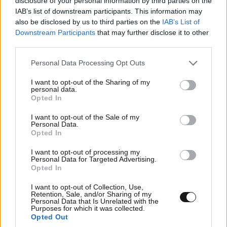
disclosure of your personal information by third parties on the
IAB’s list of downstream participants. This information may
also be disclosed by us to third parties on the
IAB’s List of
Downstream Participants
that may further disclose it to other
third parties.
Please note that this website/app uses one or more Google
Personal Data Processing Opt Outs
services and may gather and store information including but
not limited to your visit or usage behaviour. You may click to
I want to opt-out of the Sharing of my
personal data.
grant or deny consent to Google and its third-party tags to
Opted In
use your data for below specified purposes in below Google
consent section.
I want to opt-out of the Sale of my
Personal Data.
Opted In
I want to opt-out of processing my
Personal Data for Targeted Advertising.
Opted In
I want to opt-out of Collection, Use,
Retention, Sale, and/or Sharing of my
Personal Data that Is Unrelated with the
Purposes for which it was collected.
Opted Out