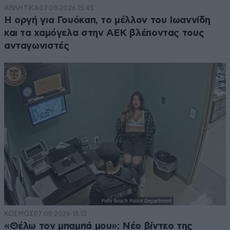
ΑΘΛΗΤΙΚΑ
07·08·2026 15:45
Η οργή για Γουόκαπ, το μέλλον του Ιωαννίδη
και τα χαμόγελα στην ΑΕΚ βλέποντας τους
ανταγωνιστές
ΚΟΣΜΟΣ
07·08·2026 18:13
«Θέλω τον μπαμπά μου»: Νέο βίντεο της