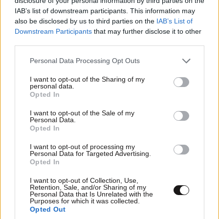
disclosure of your personal information by third parties on the
IAB’s list of downstream participants. This information may
also be disclosed by us to third parties on the
IAB’s List of
Downstream Participants
that may further disclose it to other
third parties.
Please note that this website/app uses one or more Google
Personal Data Processing Opt Outs
services and may gather and store information including but
not limited to your visit or usage behaviour. You may click to
I want to opt-out of the Sharing of my
personal data.
grant or deny consent to Google and its third-party tags to
Opted In
use your data for below specified purposes in below Google
consent section.
I want to opt-out of the Sale of my
Personal Data.
Opted In
I want to opt-out of processing my
Personal Data for Targeted Advertising.
Opted In
I want to opt-out of Collection, Use,
Retention, Sale, and/or Sharing of my
Personal Data that Is Unrelated with the
Purposes for which it was collected.
Opted Out