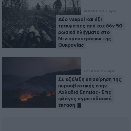
ΚΟΣΜΟΣ
49 λ. πριν
Δύο νεκροί και έξι
τραυματίες από σχεδόν 50
ρωσικά πλήγματα στο
Ντνιπροπετρόφσκ της
Ουκρανίας
ΕΛΛΑΔΑ
52 λ. πριν
Σε εξέλιξη επιχείρηση της
πυροσβεστικής στην
Αχλαδιά Σητείας- Στις
φλόγες αγροτοδασική
έκταση