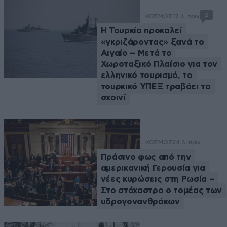
2
ΚΟΣΜΟΣ
17 λ. πριν
Η Τουρκία προκαλεί
«γκριζάροντας» ξανά το
Αιγαίο – Μετά το
Χωροταξικό Πλαίσιο για τον
ελληνικό τουρισμό, το
τουρκικό ΥΠΕΞ τραβάει το
σχοινί
ΚΟΣΜΟΣ
34 λ. πριν
Πράσινο φως από την
αμερικανική Γερουσία για
νέες κυρώσεις στη Ρωσία –
Στο στόχαστρο ο τομέας των
υδρογονανθράκων