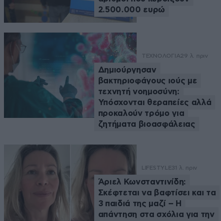
2.500.000 ευρώ
ΤΕΧΝΟΛΟΓΙΑ
29 λ. πριν
Δημιούργησαν
βακτηριοφάγους ιούς με
τεχνητή νοημοσύνη:
Υπόσχονται θεραπείες αλλά
προκαλούν τρόμο για
ζητήματα βιοασφάλειας
LIFESTYLE
31 λ. πριν
Άριελ Κωνσταντινίδη:
Σκέφτεται να βαφτίσει και τα
3 παιδιά της μαζί – Η
απάντηση στα σχόλια για την