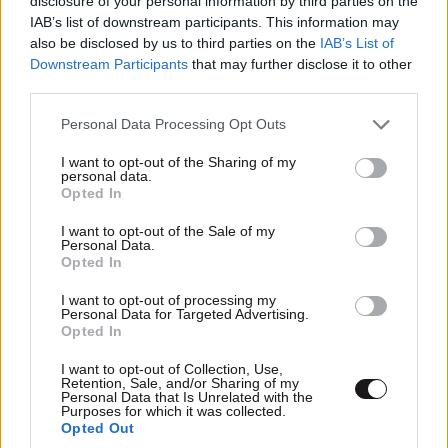
disclosure of your personal information by third parties on the
IAB’s list of downstream participants. This information may
also be disclosed by us to third parties on the
IAB’s List of
Downstream Participants
that may further disclose it to other
third parties.
Please note that this website/app uses one or more Google
Personal Data Processing Opt Outs
services and may gather and store information including but
not limited to your visit or usage behaviour. You may click to
I want to opt-out of the Sharing of my
personal data.
grant or deny consent to Google and its third-party tags to
Opted In
use your data for below specified purposes in below Google
consent section.
I want to opt-out of the Sale of my
Personal Data.
Opted In
I want to opt-out of processing my
Personal Data for Targeted Advertising.
Opted In
I want to opt-out of Collection, Use,
Retention, Sale, and/or Sharing of my
Personal Data that Is Unrelated with the
Purposes for which it was collected.
Opted Out