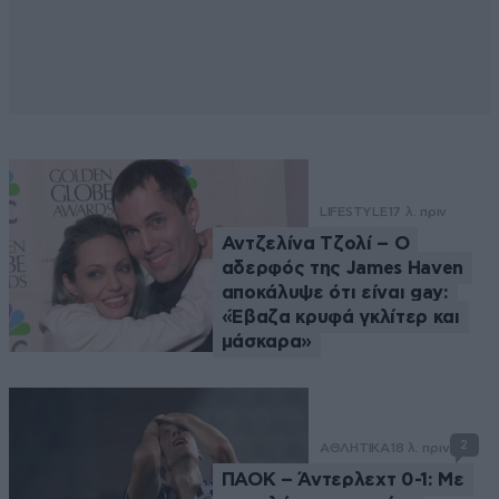
LIFESTYLE
17 λ. πριν
Αντζελίνα Τζολί – Ο
αδερφός της James Haven
αποκάλυψε ότι είναι gay:
«Έβαζα κρυφά γκλίτερ και
μάσκαρα»
2
ΑΘΛΗΤΙΚΑ
18 λ. πριν
ΠΑΟΚ – Άντερλεχτ 0-1: Με