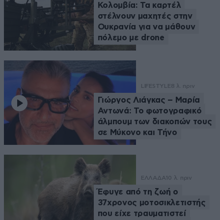
Κολομβία: Τα καρτέλ
στέλνουν μαχητές στην
Ουκρανία για να μάθουν
πόλεμο με drone
LIFESTYLE
8 λ. πριν
Γιώργος Λιάγκας – Μαρία
Αντωνά: Το φωτογραφικό
άλμπουμ των διακοπών τους
σε Μύκονο και Τήνο
ΕΛΛΑΔΑ
10 λ. πριν
Έφυγε από τη ζωή ο
37χρονος μοτοσικλετιστής
που είχε τραυματιστεί