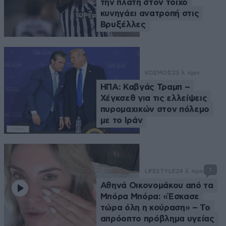
την πλάτη στον τοίχο
κυνηγάει ανατροπή στις
Βρυξέλλες
ΚΟΣΜΟΣ
23 λ. πριν
ΗΠΑ: Καβγάς Τραμπ –
Χέγκσεθ για τις ελλείψεις
πυρομαχικών στον πόλεμο
με το Ιράν
1
LIFESTYLE
24 λ. πριν
Αθηνά Οικονομάκου από τα
Μπόρα Μπόρα: «Έσκασε
τώρα όλη η κούραση» – Το
απρόοπτο πρόβλημα υγείας