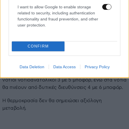
Αραιές νεφώσεις που το μεσημέρι – απόγευμα θα
I want to allow Google to enable storage
πυκνώσουν και στα δυτικά και τα βόρεια θα
related to security, including authentication
σημειωθούν τοπικές βροχές ή όμβροι κυρίως στα
functionality and fraud prevention, and other
ορεινά.
user protection.
Η ορατότητα τις πρωινές ώρες θα είναι τοπικά
περιορισμένη κυρίως στα δυτικά όπου και θα
CONFIRM
σχηματιστούν ομίχλες.
Οι άνεμοι θα πνέουν στα δυτικά, τα κεντρικά και τα
Data Deletion
Data Access
Privacy Policy
βόρεια αρχικά μεταβλητοί ασθενείς και βαθμιαία
νότιοι νοτιοανατολικοί 3 με 5 μποφόρ, ενώ στα νότια
θα πνέουν από δυτικές διευθύνσεις 4 με 6 μποφόρ.
Η θερμοκρασία δεν θα σημειώσει αξιόλογη
μεταβολή.