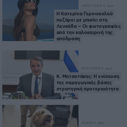
LIFESTYLE
14 λ. πριν
Η Κατερίνα Γερονικολού
ποζάρει με μπικίνι στη
Λευκάδα – Οι φωτογραφίες
από την καλοκαιρινή της
απόδραση
ΠΟΛΙΤΙΚΗ
15 λ. πριν
Κ. Μητσοτάκης: Η ενίσχυση
της παραγωγικής βάσης
στρατηγική προτεραιότητα
ΖΩΑ
16 λ. πριν