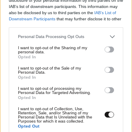
disclosure of your personal information by third parties on the
IAB’s list of downstream participants. This information may
also be disclosed by us to third parties on the
IAB’s List of
Downstream Participants
that may further disclose it to other
third parties.
Please note that this website/app uses one or more Google
Personal Data Processing Opt Outs
services and may gather and store information including but
not limited to your visit or usage behaviour. You may click to
I want to opt-out of the Sharing of my
personal data.
grant or deny consent to Google and its third-party tags to
Opted In
use your data for below specified purposes in below Google
consent section.
I want to opt-out of the Sale of my
Xαρακτήρες: 0/1000
Personal Data.
Opted In
Διαβάστε και ακολουθήστε τους κανόνες σχολιασμού
I want to opt-out of processing my
Personal Data for Targeted Advertising.
ΠΡΟΣΘΗΚΗ
Opted In
I want to opt-out of Collection, Use,
Retention, Sale, and/or Sharing of my
Personal Data that Is Unrelated with the
Purposes for which it was collected.
TRENDING
Opted Out