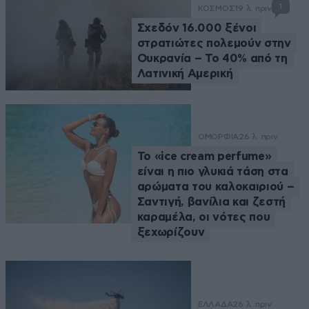
1
ΚΟΣΜΟΣ
19 λ. πριν
Σχεδόν 16.000 ξένοι
στρατιώτες πολεμούν στην
Ουκρανία – Το 40% από τη
Λατινική Αμερική
ΟΜΟΡΦΙΑ
26 λ. πριν
Το «ice cream perfume»
είναι η πιο γλυκιά τάση στα
αρώματα του καλοκαιριού –
Σαντιγή, βανίλια και ζεστή
καραμέλα, οι νότες που
ξεχωρίζουν
ΕΛΛΑΔΑ
26 λ. πριν