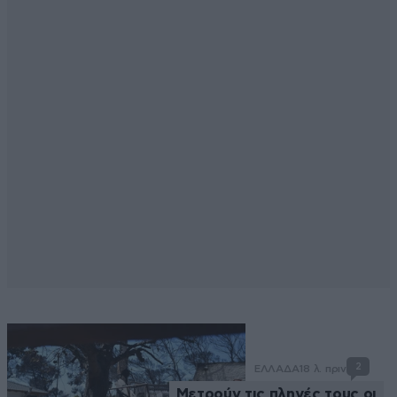
2
ΕΛΛΑΔΑ
18 λ. πριν
Μετρούν τις πληγές τους οι