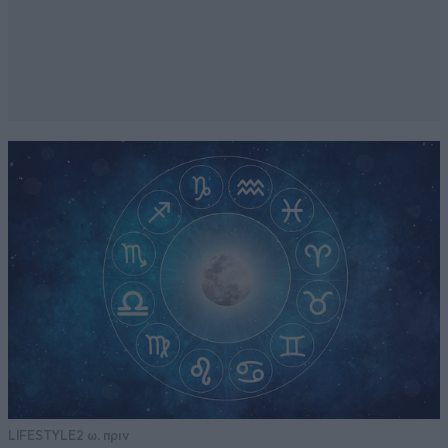
LIFESTYLE
2 ω. πριν