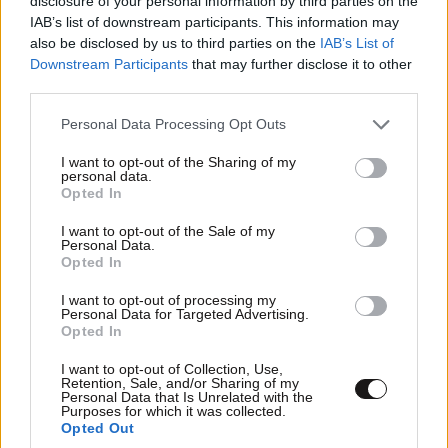
disclosure of your personal information by third parties on the
IAB’s list of downstream participants. This information may
also be disclosed by us to third parties on the
IAB’s List of
Downstream Participants
that may further disclose it to other
third parties.
Please note that this website/app uses one or more Google
Personal Data Processing Opt Outs
services and may gather and store information including but
not limited to your visit or usage behaviour. You may click to
I want to opt-out of the Sharing of my
personal data.
grant or deny consent to Google and its third-party tags to
Υπάρχουν γονείς;
21·03·2026 16:27
Opted In
use your data for below specified purposes in below Google
consent section.
Τί δικαιολογία προβαλλαν στην αστυνομία; 7 χρόνων
I want to opt-out of the Sale of my
Personal Data.
παιδί, πως βρισκόταν μόνο του βραδιάτικα; ακόμα και
Opted In
ρομά-κι να ήταν, έπρεπε να εποπτεύεται από ενήλικο!
I want to opt-out of processing my
Personal Data for Targeted Advertising.
Απαντήστε
0
0
Opted In
I want to opt-out of Collection, Use,
Retention, Sale, and/or Sharing of my
Personal Data that Is Unrelated with the
Purposes for which it was collected.
Τα σχόλια
21·03·2026 14:00
Opted Out