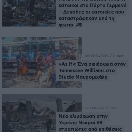
κάτοικοι στο Πόρτο Γερμενό
– Δεκάδες οι κατοικίες που
καταστράφηκαν από τη
φωτιά
ΔΙΑΣΚΕΔΑΣΗ
27 λ. πριν
«As If»: Ένα αφιέρωμα στον
Tennessee Williams στο
Studio Μαυρομιχάλη
ΚΟΣΜΟΣ
39 λ. πριν
Νέα κλιμάκωση στην
Υεμένη: Νεκροί 58
στρατιώτες από επιθέσεις