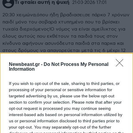
Τι φταίει αυτή η ψυχή
21·03·2026 17:01
20:30 χειμώνα,όπου ήδη βραδιασει,σε πάρκο 7 χρόνων
παιδί μόνο του σοβαρά χτυπημένο που το βρίσκει
τυχαία διερχόμενος!Ο νόμος να είναι αμείλικτος για
όλους αυτούς που εκθέτουν τα παιδιά τους στον
κίνδυνο αφήνουν ασυνόδευτα παιδιά στα παρκα και
στους δρόμους να απαγορεύεται μετά τις 6 μέχρι 12
χρόνων μόνα τους.
Newsbeast.gr -
Do Not Process My Personal
Information
Απαντήστε
0
0
If you wish to opt-out of the sale, sharing to third parties, or
processing of your personal or sensitive information for
targeted advertising by us, please use the below opt-out
section to confirm your selection. Please note that after your
opt-out request is processed you may continue seeing
interest-based ads based on personal information utilized by
us or personal information disclosed to third parties prior to
your opt-out. You may separately opt-out of the further