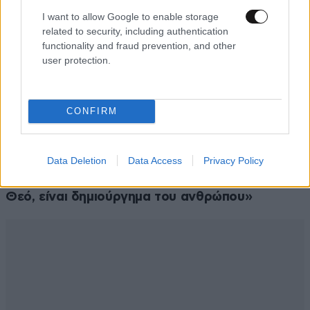
I want to allow Google to enable storage
related to security, including authentication
functionality and fraud prevention, and other
user protection.
CONFIRM
Data Deletion
Data Access
Privacy Policy
LIFESTYLE
06·08·2026 16:11
Βλαδίμηρος Κυριακίδης: «Δεν πιστεύω στον
Θεό, είναι δημιούργημα του ανθρώπου»