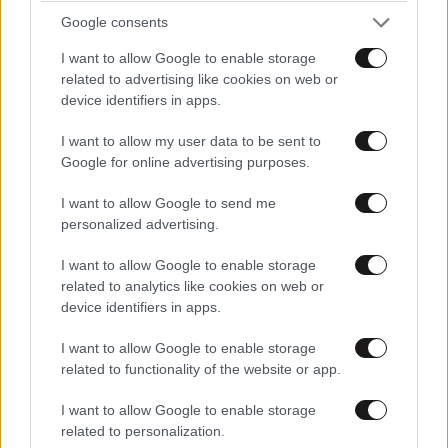
Τι ώρα βγαίνουν
Google consents
Απαντήστε
0
0
I want to allow Google to enable storage
related to advertising like cookies on web or
device identifiers in apps.
I want to allow my user data to be sent to
Γιατί έτσι
21·03·2026 12:50
Google for online advertising purposes.
Πόνταραν σε συνέχιση σταθερότητας οι γονείς το
I want to allow Google to send me
2023 ? 😢
personalized advertising.
Απαντήστε
0
0
I want to allow Google to enable storage
related to analytics like cookies on web or
device identifiers in apps.
TRENDING
I want to allow Google to enable storage
related to functionality of the website or app.
I want to allow Google to enable storage
related to personalization.