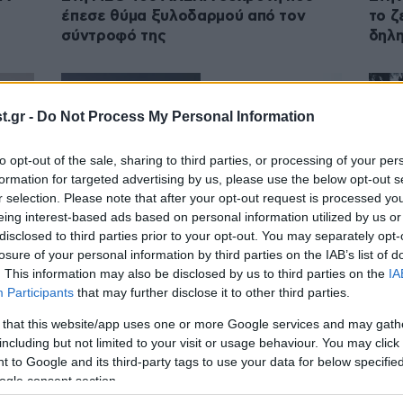
έπεσε θύμα ξυλοδαρμού από τον
το ζ
σύντροφό της
δηλη
.gr -
Do Not Process My Personal Information
to opt-out of the sale, sharing to third parties, or processing of your per
formation for targeted advertising by us, please use the below opt-out s
r selection. Please note that after your opt-out request is processed y
eing interest-based ads based on personal information utilized by us or
disclosed to third parties prior to your opt-out. You may separately opt-
losure of your personal information by third parties on the IAB’s list of
27·08·2025 19:15
28·04
. This information may also be disclosed by us to third parties on the
IA
υγάρι
Η Αντιπεριφέρεια Θεσσαλονίκης
Κατα
Participants
that may further disclose it to other third parties.
 Ρώμη
χρηματοδοτεί την αναβάθμιση τριών
τζάμ
 that this website/app uses one or more Google services and may gath
κλινικών του νοσοκομείου «ΑΧΕΠΑ»
Τον 
including but not limited to your visit or usage behaviour. You may click 
 to Google and its third-party tags to use your data for below specifi
ogle consent section.