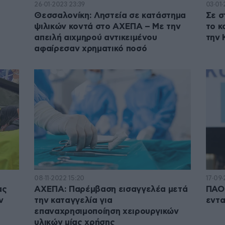
26·01·2023 23:39
03·01·
Θεσσαλονίκη: Ληστεία σε κατάστημα
Σε 
ψιλικών κοντά στο ΑΧΕΠΑ – Με την
το κ
απειλή αιχμηρού αντικειμένου
την 
αφαίρεσαν χρηματικό ποσό
08·11·2022 15:20
17·09·
ας
ΑΧΕΠΑ: Παρέμβαση εισαγγελέα μετά
ΠΑΟΚ
ν
την καταγγελία για
εντα
επαναχρησιμοποίηση χειρουργικών
υλικών μίας χρήσης