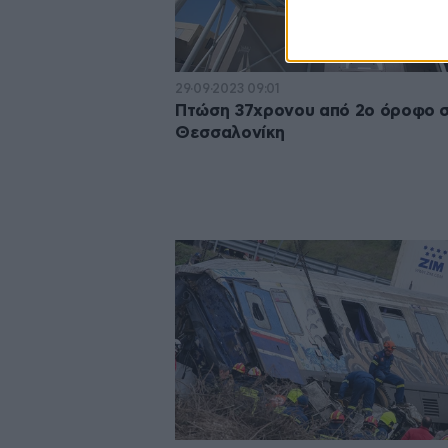
29·09·2023 09:01
Πτώση 37χρονου από 2ο όροφο 
Θεσσαλονίκη