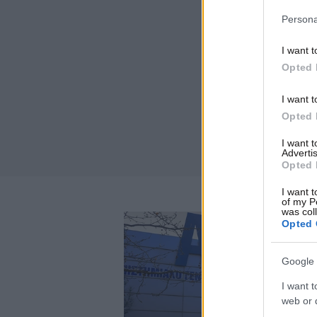
Persona
I want t
Opted 
I want t
Opted 
I want 
Advertis
Opted 
I want t
of my P
was col
Opted 
Google 
I want t
web or d