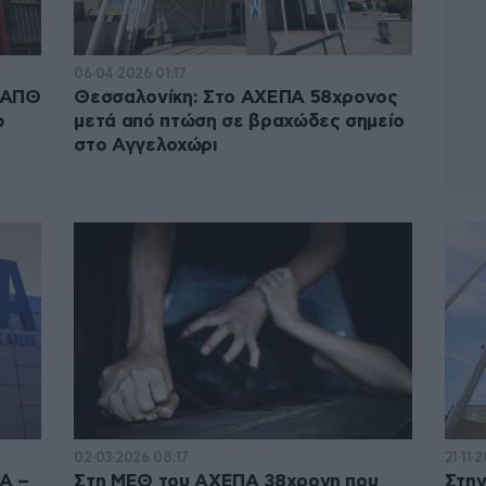
06·04·2026 01:17
υ ΑΠΘ
Θεσσαλονίκη: Στο ΑΧΕΠΑ 58χρονος
ω
μετά από πτώση σε βραχώδες σημείο
στο Αγγελοχώρι
02·03·2026 08:17
21·11·
Α –
Στη ΜΕΘ του ΑΧΕΠΑ 38χρονη που
Στην