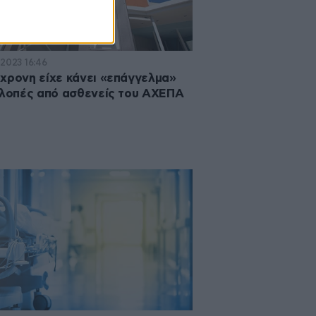
·2023 16:46
χρονη είχε κάνει «επάγγελμα»
κλοπές από ασθενείς του ΑΧΕΠΑ