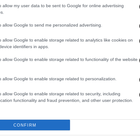
o allow my user data to be sent to Google for online advertising
s.
12·03
Updated
to allow Google to send me personalized advertising.
Πρεμ
διο
απογ
o allow Google to enable storage related to analytics like cookies on
ταση
πληρ
08·01·2025 18:47
evice identifiers in apps.
ΑΧΕ
o allow Google to enable storage related to functionality of the website
Κατέληξε ο 25χρονος που έπεσε από
o allow Google to enable storage related to personalization.
τον 3ο όροφο πολυκατοικίας στη
Θεσσαλονίκη
o allow Google to enable storage related to security, including
cation functionality and fraud prevention, and other user protection.
CONFIRM