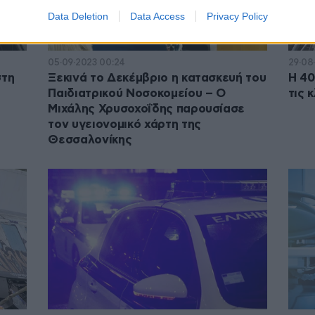
Data Deletion
Data Access
Privacy Policy
05·09·2023 00:24
29·08
στη
Ξεκινά το Δεκέμβριο η κατασκευή του
Η 40
Παιδιατρικού Νοσοκομείου – Ο
τις 
Μιχάλης Χρυσοχοΐδης παρουσίασε
τον υγειονομικό χάρτη της
Θεσσαλονίκης