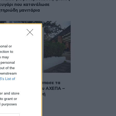
ευγάρι που κατανάλωσε
τηριώδη μανιτάρια
sonal or
ection to
ou may
 personal
out of the
 downstream
·2025 16:38
B’s List of
δικάστηκε επειδή έσπασε τα
ια στα επείγοντα του ΑΧΕΠΑ –
er and store
εξαγρίωσε η αναμονή
to grant or
ed purposes