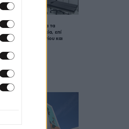
·2024 08:30
ιέρα κάνουν σήμερα τα
ευματινά χειρουργεία, επί
ωμή, σε Παπαγεωργίου και
ΠΑ