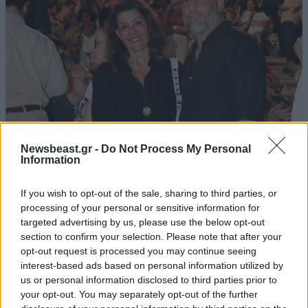
Newsbeast.gr -
Do Not Process My Personal
Information
LIFESTYLE
08·08·2026 09:01
Νία Βαρντάλος – Σπύρος Κατσαγάνης: Μια
If you wish to opt-out of the sale, sharing to third parties, or
σχέση που θυμίζει σενάριο ταινίας και μετρά
processing of your personal or sensitive information for
πάνω από τέσσερα χρόνια
targeted advertising by us, please use the below opt-out
section to confirm your selection. Please note that after your
opt-out request is processed you may continue seeing
interest-based ads based on personal information utilized by
us or personal information disclosed to third parties prior to
your opt-out. You may separately opt-out of the further