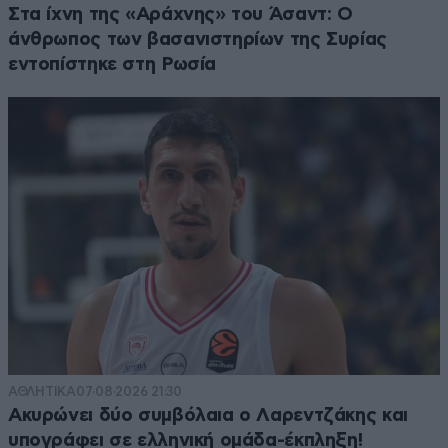
Στα ίχνη της «Αράχνης» του Άσαντ: Ο
άνθρωπος των βασανιστηρίων της Συρίας
εντοπίστηκε στη Ρωσία
ΑΘΛΗΤΙΚΑ
07·08·2026 21:30
Ακυρώνει δύο συμβόλαια ο Λαρεντζάκης και
υπογράφει σε ελληνική ομάδα-έκπληξη!