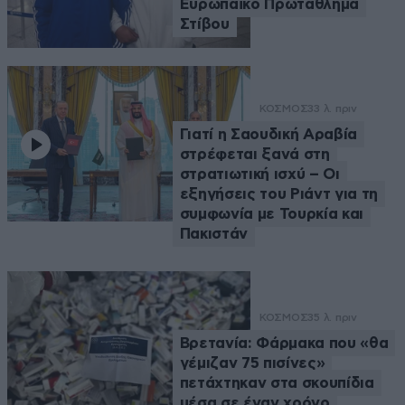
Ευρωπαϊκό Πρωτάθλημα
Στίβου
ΚΟΣΜΟΣ
33 λ. πριν
Γιατί η Σαουδική Αραβία
στρέφεται ξανά στη
στρατιωτική ισχύ – Οι
εξηγήσεις του Ριάντ για τη
συμφωνία με Τουρκία και
Πακιστάν
ΚΟΣΜΟΣ
35 λ. πριν
Βρετανία: Φάρμακα που «θα
γέμιζαν 75 πισίνες»
πετάχτηκαν στα σκουπίδια
μέσα σε έναν χρόνο