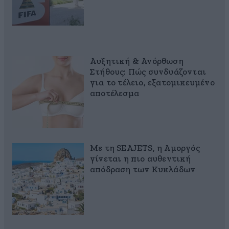
Αυξητική & Ανόρθωση
Στήθους: Πώς συνδυάζονται
για το τέλειο, εξατομικευμένο
αποτέλεσμα
Με τη SEAJETS, η Αμοργός
γίνεται η πιο αυθεντική
απόδραση των Κυκλάδων