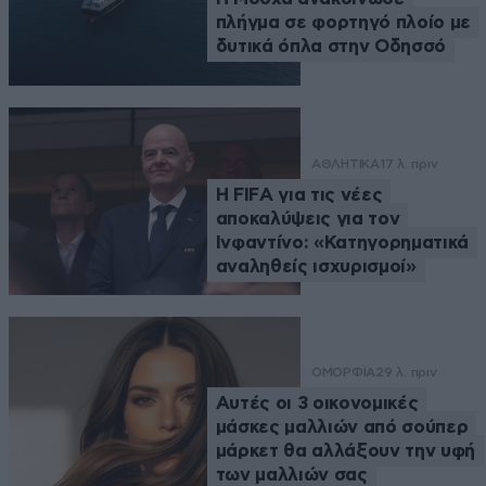
πλήγμα σε φορτηγό πλοίο με
δυτικά όπλα στην Οδησσό
ΑΘΛΗΤΙΚΑ
17 λ. πριν
Η FIFA για τις νέες
αποκαλύψεις για τον
Ινφαντίνο: «Κατηγορηματικά
αναληθείς ισχυρισμοί»
ΟΜΟΡΦΙΑ
29 λ. πριν
Αυτές οι 3 οικονομικές
μάσκες μαλλιών από σούπερ
μάρκετ θα αλλάξουν την υφή
των μαλλιών σας