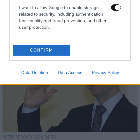
ΔΙΑΤΡΟΦΗ
08·08·2026 08:30
I want to allow Google to enable storage
Ογκολόγοι προειδοποιούν: Αυτές οι τροφές,
related to security, including authentication
περνούν απαρατήρητες, αλλά καλό είναι να τις
functionality and fraud prevention, and other
user protection.
βγάλετε από την καθημερινότητά σας
CONFIRM
Data Deletion
Data Access
Privacy Policy
ΚΟΣΜΟΣ
08·08·2026 04:58