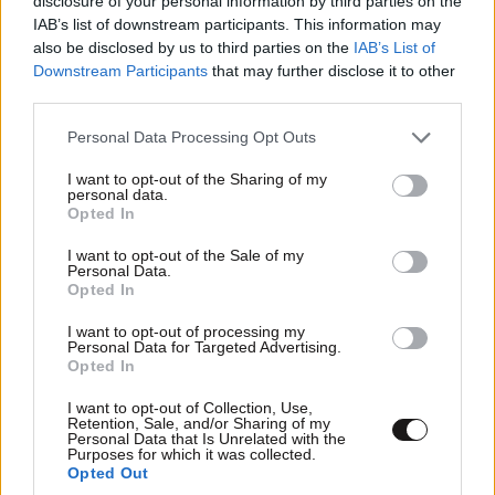
disclosure of your personal information by third parties on the
IAB’s list of downstream participants. This information may
also be disclosed by us to third parties on the
IAB’s List of
Downstream Participants
that may further disclose it to other
third parties.
Please note that this website/app uses one or more Google
Personal Data Processing Opt Outs
services and may gather and store information including but
not limited to your visit or usage behaviour. You may click to
I want to opt-out of the Sharing of my
personal data.
grant or deny consent to Google and its third-party tags to
Opted In
use your data for below specified purposes in below Google
consent section.
I want to opt-out of the Sale of my
Personal Data.
Opted In
I want to opt-out of processing my
Personal Data for Targeted Advertising.
Opted In
I want to opt-out of Collection, Use,
Retention, Sale, and/or Sharing of my
Personal Data that Is Unrelated with the
Purposes for which it was collected.
Opted Out