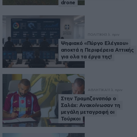
drone
ΠΟΛΙΤΙΚΗ
3 λ. πριν
Ψηφιακό «Πύργο Ελέγχου»
αποκτά η Περιφέρεια Αττικής
για ολα τα έργα της!
ΑΘΛΗΤΙΚΑ
11 λ. πριν
Στην Τραμπζονσπόρ ο
Σαλάχ: Ανακοίνωσαν τη
μεγάλη μεταγραφή οι
Τούρκοι