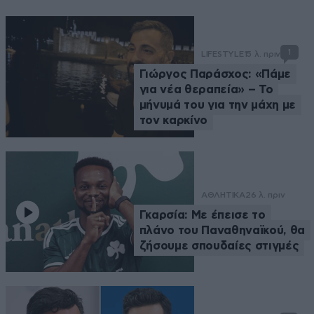
1
LIFESTYLE
15 λ. πριν
Γιώργος Παράσχος: «Πάμε
για νέα θεραπεία» – Το
μήνυμά του για την μάχη με
τον καρκίνο
ΑΘΛΗΤΙΚΑ
26 λ. πριν
Γκαρσία: Με έπεισε το
πλάνο του Παναθηναϊκού, θα
ζήσουμε σπουδαίες στιγμές