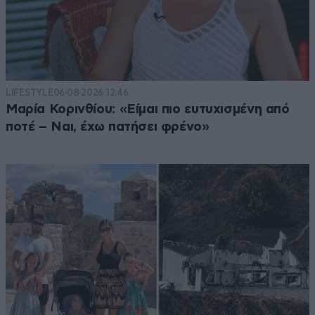
Απαντήστε
0
0
semoua
19·07·2025 13:46
Αυτονομήθηκε όπως ήθελε αφού βούτηξε όλο
το χρήμα από τα κορόιδα τους Έλληνες.
LIFESTYLE
06·08·2026 12:46
Μαρία Κορινθίου: «Είμαι πιο ευτυχισμένη από
Απαντήστε
0
0
ποτέ – Ναι, έχω πατήσει φρένο»
Δεν πάει άλλο.
19·07·2025 12:27
Κάτι να γίνει με τα παιδιά στα σχόλια. Πως θα βγει ο
Αύγουστος; και έρχεται καυτός Σεπτέμβριος με δεθ
και τουλάχιστον 1,5 δις πακέτο παροχών.
Απαντήστε
0
0