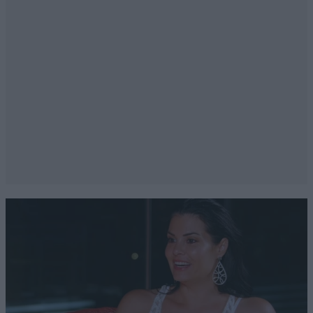
Απαντήστε
0
0
ΧΡΗΣΤΟΣ ΜΠΙΡΜΠΟΣ
19·07·2025 18:44
Τον θυμοσαστε τον Κακαουνακη τον
πρασινοφρουρο;;Ελεγε ο τυπος....και αν σας
φυγουμε;;;; Μπηκε για απλη εγχειριση και
εφυγε.Πλησιαζαν τα 100 χρονια για το
δημοψηφισμα.Οι λιγοι καταλαβαινουν τι λεω.Οι
πολλοι δεν ξερουν ιστορια και εχουν αγνοια.
Απαντήστε
0
0
Η ΚΡΗΤΗ
19·07·2025 12:52
Δεν ειναι ελλαδα;;;;;