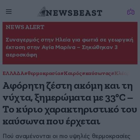
NEWS ALERT
Συναγερμός στην Ηλεία για φωτιά σε γεωργική
έκταση στην Αγία Μαρίνα – Σηκώθηκαν 3
αεροσκάφη
ΕΛΛΑΔΑ
#θερμοκρασία
#Καιρός
#καύσωνας
#Κλέαρχος
Αφόρητη ζέστη ακόμη και τη
νύχτα, ξημερώματα με 33°C –
Το κύριο χαρακτηριστικό του
καύσωνα που έρχεται
Πού αναμένονται οι πιο υψηλές θερμοκρασίες