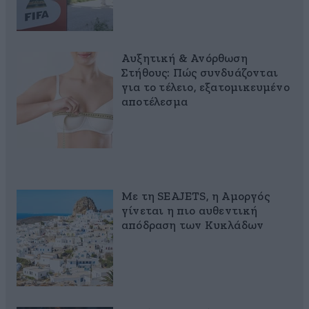
Αυξητική & Ανόρθωση
Στήθους: Πώς συνδυάζονται
για το τέλειο, εξατομικευμένο
αποτέλεσμα
Με τη SEAJETS, η Αμοργός
γίνεται η πιο αυθεντική
απόδραση των Κυκλάδων