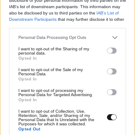
disclosure of your personal information by third parties on the
IAB’s list of downstream participants. This information may
also be disclosed by us to third parties on the
IAB’s List of
Downstream Participants
that may further disclose it to other
third parties.
Please note that this website/app uses one or more Google
Personal Data Processing Opt Outs
Xαρακτήρες: 0/1000
services and may gather and store information including but
not limited to your visit or usage behaviour. You may click to
I want to opt-out of the Sharing of my
Διαβάστε και ακολουθήστε τους κανόνες σχολιασμού
personal data.
grant or deny consent to Google and its third-party tags to
Opted In
use your data for below specified purposes in below Google
ΠΡΟΣΘΗΚΗ
consent section.
I want to opt-out of the Sale of my
Personal Data.
Opted In
I want to opt-out of processing my
Personal Data for Targeted Advertising.
Οι σημερινοι
19·07·2025 14:02
Opted In
Μετεωρολόγοι, αν και έχουν καλές σπουδές δεν
I want to opt-out of Collection, Use,
Retention, Sale, and/or Sharing of my
κάνουν πρόγνωση καιρού. Μπαίνουν μέσα και στα
Personal Data that Is Unrelated with the
διάφορα μετωροογικα μοντέλα και μας λένε την
Purposes for which it was collected.
Opted Out
πρόγνωση αυτών. Θυμάμαι παλιούς μετεωρολόγους