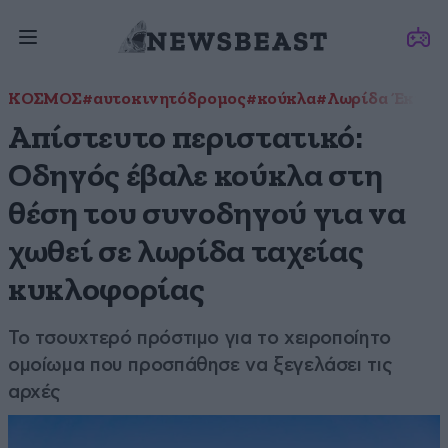
ΚΟΣΜΟΣ
#αυτοκινητόδρομος
#κούκλα
#Λωρίδα Έκτακ
Απίστευτο περιστατικό:
Οδηγός έβαλε κούκλα στη
θέση του συνοδηγού για να
χωθεί σε λωρίδα ταχείας
κυκλοφορίας
Το τσουχτερό πρόστιμο για το χειροποίητο
ομοίωμα που προσπάθησε να ξεγελάσει τις
αρχές