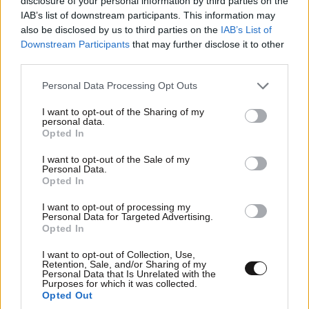
disclosure of your personal information by third parties on the
IAB’s list of downstream participants. This information may
also be disclosed by us to third parties on the
IAB’s List of
Downstream Participants
that may further disclose it to other
third parties.
ΠΡΟΣΘΕΣΤΕ ΤΟ ΣΧΟΛΙΟ ΣΑΣ
Please note that this website/app uses one or more Google
Personal Data Processing Opt Outs
services and may gather and store information including but
not limited to your visit or usage behaviour. You may click to
I want to opt-out of the Sharing of my
personal data.
grant or deny consent to Google and its third-party tags to
Opted In
use your data for below specified purposes in below Google
consent section.
I want to opt-out of the Sale of my
Personal Data.
Opted In
I want to opt-out of processing my
Personal Data for Targeted Advertising.
Opted In
Xαρακτήρες: 0/1000
I want to opt-out of Collection, Use,
Διαβάστε και ακολουθήστε τους κανόνες σχολιασμού
Retention, Sale, and/or Sharing of my
Personal Data that Is Unrelated with the
Purposes for which it was collected.
ΠΡΟΣΘΗΚΗ
Opted Out