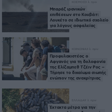
ΚΟΣΜΟΣ
3 λ. πριν
Μπαράζ ιρανικών
επιθέσεων στο Κουβέιτ:
Λουκέτο σε ιδιωτικό σχολείο
για λόγους ασφαλείας
ΚΟΙΝΩΝΙΑ
3 λ. πριν
Προφυλακιστέος ο
Αφγανός για τη δολοφονία
της Ελίζαμπεθ Τζέιν Ρος –
Τήρησε το δικαίωμα σιωπής
ενώπιον της ανακρίτριας
ΕΛΛΑΔΑ
9 λ. πριν
Έκτακτα μέτρα για την