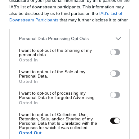
disclosure of your personal information by third parties on the
IAB’s list of downstream participants. This information may
also be disclosed by us to third parties on the
IAB’s List of
Downstream Participants
that may further disclose it to other
third parties.
Please note that this website/app uses one or more Google
Personal Data Processing Opt Outs
services and may gather and store information including but
not limited to your visit or usage behaviour. You may click to
I want to opt-out of the Sharing of my
personal data.
grant or deny consent to Google and its third-party tags to
Opted In
use your data for below specified purposes in below Google
consent section.
I want to opt-out of the Sale of my
Personal Data.
Opted In
I want to opt-out of processing my
Personal Data for Targeted Advertising.
Βίντεο-ντοκουμέντο από το θανατηφόρο
Opted In
τροχαίο στις Σέρρες: Η στιγμή που το ΙΧ μπαίνει
I want to opt-out of Collection, Use,
στο αντίθετο ρεύμα – Ακαριαία πέθαναν γιος
Retention, Sale, and/or Sharing of my
Personal Data that Is Unrelated with the
και μητέρα
Purposes for which it was collected.
Opted Out