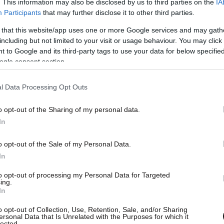
. This information may also be disclosed by us to third parties on the
IA
ια. Βγάζουμε λοιπόν το κρέας από το ψυγείο
Participants
that may further disclose it to other third parties.
υλάχιστον μία ώρα πριν το ψήσιμο, ώστε να
 that this website/app uses one or more Google services and may gath
οκτήσει θερμοκρασία δωματίου και να ψηθεί
including but not limited to your visit or usage behaviour. You may click 
 to Google and its third-party tags to use your data for below specifi
μοιόμορφα. Το αλατοπιπερώνουμε αμέσως πριν
ogle consent section.
ο βάλουμε στον
φούρνο
, γιατί αλλιώς το αλάτι θα
ρει όλους τους χυμούς του στην επιφάνεια και
l Data Processing Opt Outs
 στεγνώσει. Η Westmoreland λέει πως ο χρόνος
o opt-out of the Sharing of my personal data.
σίματος του κρέατος ποικίλει και εξαρτάται από
In
λλούς παράγοντες. Κι έτσι κάθε συμβουλή εδώ
ναι απλώς ενδεικτική. Ο μόνος ασφαλής τρόπος
o opt-out of the Sale of my Personal Data.
ναι η συχνή παρακολούθησή του, αλλά και οι
In
δείξεις του θερμομέτρου. Ακόμα κι έτσι,
to opt-out of processing my Personal Data for Targeted
φείλουμε να βγάλουμε το κρέας από τον φούρνο
ing.
In
κετά πριν αγγίξει την επιθυμητή θερμοκρασία,
θώς συνεχίζει να ψήνεται μέχρι να κρυώσει και
o opt-out of Collection, Use, Retention, Sale, and/or Sharing
ersonal Data that Is Unrelated with the Purposes for which it
 σερβιριστεί.
lected.