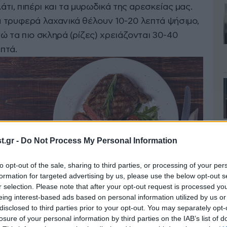
άτι, πιπέρι και τα μυρωδικά της αρεσκείας μας.
 τρυφερά λαχανικά θέλουν 10-20 λεπτά ψήσιμο,
ώ τα πιο σκληρά (ρίζες) χρειάζονται 30-40
πτά.
.gr -
Do Not Process My Personal Information
to opt-out of the sale, sharing to third parties, or processing of your per
formation for targeted advertising by us, please use the below opt-out s
r selection. Please note that after your opt-out request is processed y
α το ψητό κρέας ο αρχάριος θα χρειαστεί
eing interest-based ads based on personal information utilized by us or
disclosed to third parties prior to your opt-out. You may separately opt-
ρμόμετρο για να ξεκινήσει την πορεία του
losure of your personal information by third parties on the IAB’s list of
στά. Η προετοιμασία όμως είναι για όλους η