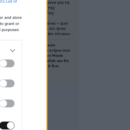
B’s List of
κατηγορούμενο για τη
δολοφονία της
Ελίζαμπεθ Ρος:
er and store
«Είμαστε
to grant or
συντετριμμένοι – Δεν
έδειξε ποτέ ότι ήταν
ed purposes
ικανός για κάτι τέτοιο»
Το φαραωνικών
διαστάσεων κτίριο που
χτίζει ο Έλον Μασκ
λέγεται Terafab και θα
κοστίσει 16,8 δισ.
δολάρια