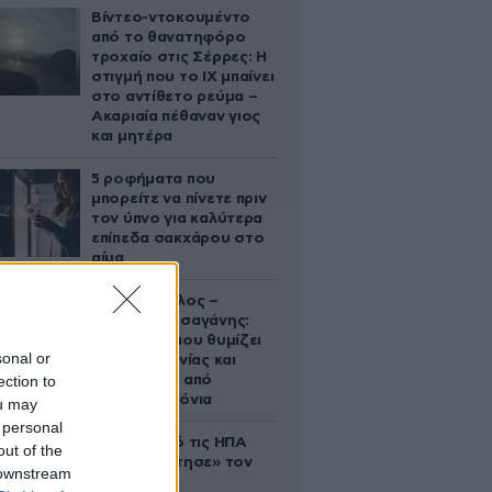
Βίντεο-ντοκουμέντο
από το θανατηφόρο
τροχαίο στις Σέρρες: Η
στιγμή που το ΙΧ μπαίνει
στο αντίθετο ρεύμα –
Ακαριαία πέθαναν γιος
και μητέρα
5 ροφήματα που
μπορείτε να πίνετε πριν
τον ύπνο για καλύτερα
επίπεδα σακχάρου στο
αίμα
Νία Βαρντάλος –
Σπύρος Κατσαγάνης:
Μια σχέση που θυμίζει
sonal or
σενάριο ταινίας και
ection to
μετρά πάνω από
τέσσερα χρόνια
ou may
 personal
Ζευγάρι από τις ΗΠΑ
out of the
που «υιοθέτησε» τον
 downstream
Αφγανό