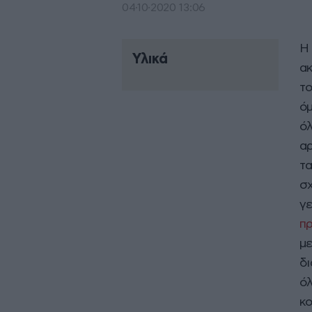
04·10·2020 13:06
Η
Υλικά
ακ
το
όμ
όλ
αρ
τα
σχ
γε
π
μ
δι
όλ
κο