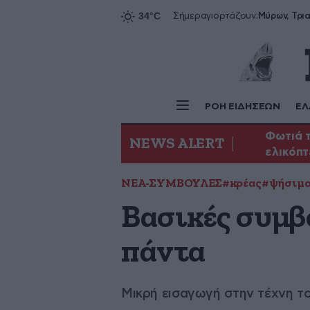
Σήμερα
γιορτάζουν:
ΡΟΗ ΕΙΔΗΣΕΩΝ
ΕΛ
Φωτιά τ
NEWS ALERT
ελικόπ
ΝΕΑ-ΣΥΜΒΟΥΛΕΣ
#κρέας
#ψήσιμ
Βασικές συμβο
πάντα
Μικρή εισαγωγή στην τέχνη το