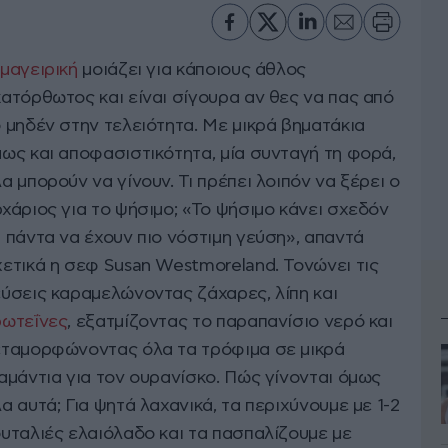
μαγειρική
μοιάζει για κάποιους άθλος
ατόρθωτος και είναι σίγουρα αν θες να πας από
 μηδέν στην τελειότητα. Με μικρά βηματάκια
ως και αποφασιστικότητα, μία συνταγή τη φορά,
α μπορούν να γίνουν. Τι πρέπει λοιπόν να ξέρει ο
χάριος για το ψήσιμο; «Το ψήσιμο κάνει σχεδόν
 πάντα να έχουν πιο νόστιμη γεύση», απαντά
ετικά η σεφ Susan Westmoreland. Τονώνει τις
ύσεις καραμελώνοντας ζάχαρες, λίπη και
ρωτεΐνες
, εξατμίζοντας το παραπανίσιο νερό και
εταμορφώνοντας όλα τα τρόφιμα σε μικρά
αμάντια για τον ουρανίσκο. Πώς γίνονται όμως
α αυτά; Για ψητά λαχανικά, τα περιχύνουμε με 1-2
υταλιές ελαιόλαδο και τα πασπαλίζουμε με