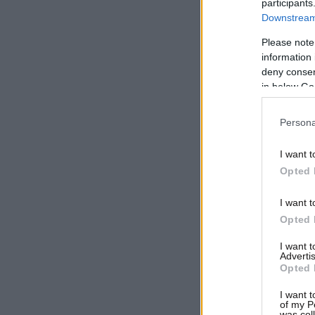
participants
ίδ
Downstream 
το
Please note
απ
information 
deny consent
ο
in below Go
τ
φέ
Persona
θα
I want t
ψη
Opted 
πο
εί
I want t
εί
Opted 
εν
I want 
ο
Advertis
Opted 
αρ
κα
I want t
of my P
να
was col