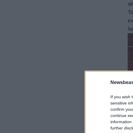
αλ
Τα
εν
λε
Newsbeast
If you wish 
sensitive in
confirm you
Γι
continue se
information 
θε
further disc
σω