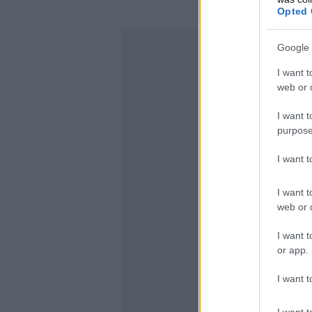
Opted 
Google 
I want t
web or d
I want t
purpose
I want 
I want t
web or d
I want t
or app.
I want t
I want t