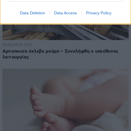
Data Deletion
Data Access
Privacy Policy
05·02·2025 10:11
Αρτοποιείο έκλεβε ρεύμα – Συνελήφθη ο υπεύθυνος
λειτουργίας