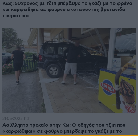
Κως: 50χρονος με τζιπ μπέρδεψε το γκάζι με το φρένο
και καρφώθηκε σε φούρνο σκοτώνοντας βρετανίδα
τουρίστρια
31·05·2025 11:11
Ασύλληπτο τροχαίο στην Κω: Ο οδηγός του τζιπ που
«καρφώθηκε» σε φούρνο μπέρδεψε το γκάζι με το
φρένο – 68χρονη Αγγλίδα η νεκρή