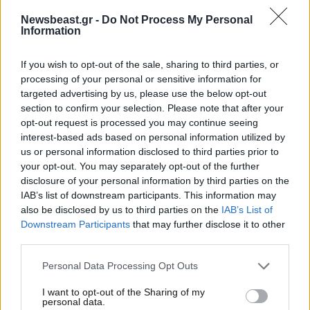
Newsbeast.gr -
Do Not Process My Personal
Information
If you wish to opt-out of the sale, sharing to third parties, or
processing of your personal or sensitive information for
targeted advertising by us, please use the below opt-out
section to confirm your selection. Please note that after your
opt-out request is processed you may continue seeing
interest-based ads based on personal information utilized by
us or personal information disclosed to third parties prior to
your opt-out. You may separately opt-out of the further
disclosure of your personal information by third parties on the
IAB’s list of downstream participants. This information may
also be disclosed by us to third parties on the
IAB’s List of
Downstream Participants
that may further disclose it to other
08·05·2025 16:21
third parties.
Τίτλοι τέλους για τον ιστορικό φούρνο του Γεωργιάδη
στη Βάρκιζα μετά από 67 χρόνια
Please note that this website/app uses one or more Google
Personal Data Processing Opt Outs
services and may gather and store information including but
not limited to your visit or usage behaviour. You may click to
I want to opt-out of the Sharing of my
personal data.
grant or deny consent to Google and its third-party tags to