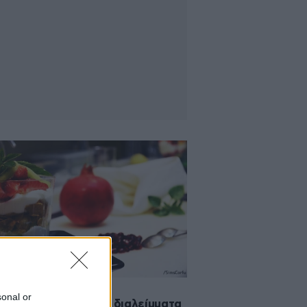
2016 11:13
sonal or
s, στέκι για γευστικά διαλείμματα