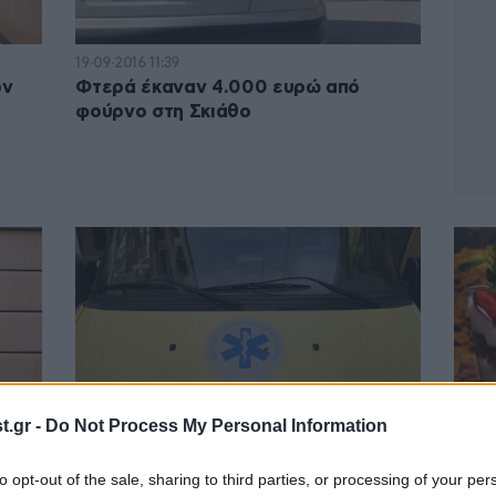
19·09·2016 11:39
ον
Φτερά έκαναν 4.000 ευρώ από
φούρνο στη Σκιάθο
.gr -
Do Not Process My Personal Information
25·06·2016 09:44
11·05·
to opt-out of the sale, sharing to third parties, or processing of your per
χωρίς
Πήγαινε στο φούρνο και ξεψύχησε
Sim’