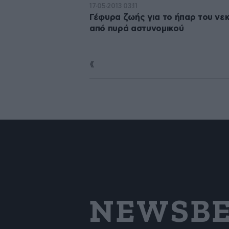
17·05·2013 03:11
Γέφυρα ζωής για το ήπαρ του νε
από πυρά αστυνομικού
NEWSBE