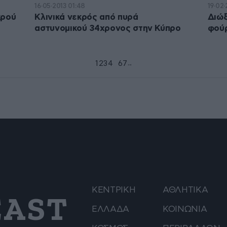
16·05·2013 01:48
19·02·
κρού
Κλινικά νεκρός από πυρά
Διώξ
αστυνομικού 34χρονος στην Κύπρο
φού
...
1
2
3
4
5
6
7
ΚΕΝΤΡΙΚΗ
ΑΘΛΗΤΙΚΑ
AST
ΕΛΛΑΔΑ
ΚΟΙΝΩΝΙΑ