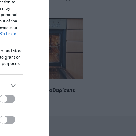
ection to
 Κέρκυρα
ou may
 personal
out of the
 downstream
B’s List of
er and store
to grant or
ed purposes
2015 13:44
ιο απλό τρικ για να καθαρίσετε
 φούρνο