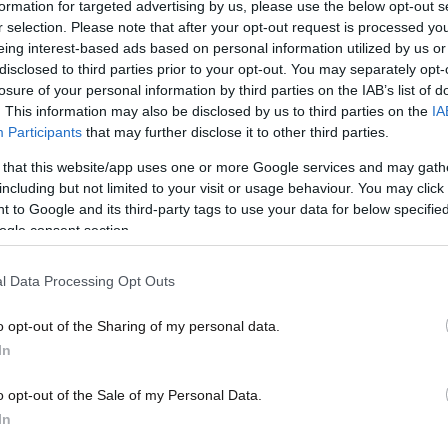
formation for targeted advertising by us, please use the below opt-out s
στην
r selection. Please note that after your opt-out request is processed y
eing interest-based ads based on personal information utilized by us or
disclosed to third parties prior to your opt-out. You may separately opt-
losure of your personal information by third parties on the IAB’s list of
. This information may also be disclosed by us to third parties on the
IA
Participants
that may further disclose it to other third parties.
 that this website/app uses one or more Google services and may gath
including but not limited to your visit or usage behaviour. You may click 
 to Google and its third-party tags to use your data for below specifi
ogle consent section.
13·12·2015 08:07
07·10·
l Data Processing Opt Outs
σας
Τρεις προτάσεις για την Κυριακή σας
Το π
τον
o opt-out of the Sharing of my personal data.
In
o opt-out of the Sale of my Personal Data.
In