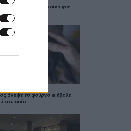
2015 15:35
orno di Gerasimo, ολοκαίνουρια
η στη Μύκονο
2014 13:28
ος άναψε το φούρνο κι έβαλε
ά στο σπίτι