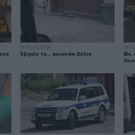
16·03·2014 22:26
23·12·
ύρνο
Έβγαλε το… φουρνάκι βόλτα
Ble,
Θεσ