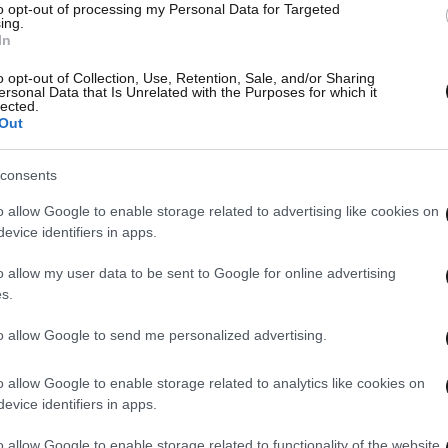
to opt-out of processing my Personal Data for Targeted
ing.
In
o opt-out of Collection, Use, Retention, Sale, and/or Sharing
ersonal Data that Is Unrelated with the Purposes for which it
lected.
Out
consents
o allow Google to enable storage related to advertising like cookies on
evice identifiers in apps.
o allow my user data to be sent to Google for online advertising
s.
to allow Google to send me personalized advertising.
o allow Google to enable storage related to analytics like cookies on
evice identifiers in apps.
o allow Google to enable storage related to functionality of the website