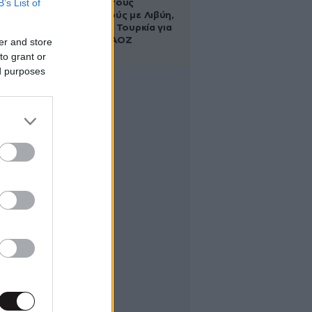
B’s List of
τους ανοιχτούς
λογαριασμούς με Λιβύη,
Αλβανία και Τουρκία για
τη χάραξη ΑΟΖ
er and store
to grant or
ed purposes