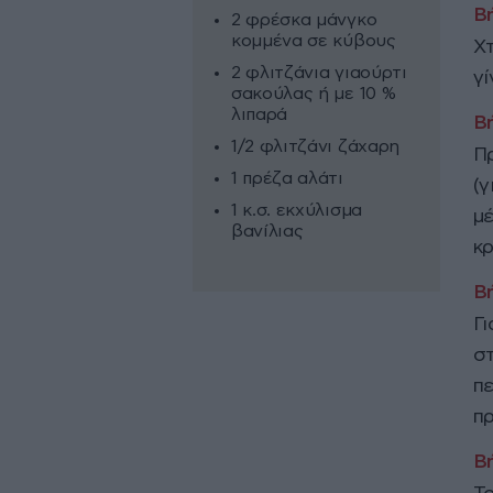
2 φρέσκα μάνγκο
κομμένα σε κύβους
Χτ
2 φλιτζάνια γιαούρτι
γί
σακούλας ή με 10 %
λιπαρά
1/2 φλιτζάνι ζάχαρη
Πρ
1 πρέζα αλάτι
(γ
1 κ.σ. εκχύλισμα
μέ
βανίλιας
κρ
Γι
στ
π
πρ