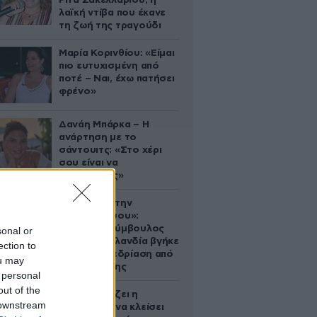
Ρίτα Σακελλαρίου, η
λαϊκή ντίβα που έκανε
τη ζωή της τραγούδι
Μαρία Κορινθίου: «Είμαι
πιο ευτυχισμένη από
ποτέ – Ναι, έχω πατήσει
φρένο»
Δανάη Μπάρκα – Η
ανάρτηση με το
σάντουιτς: «Στο χέρι
σου είναι να
αδυνατίσεις»
«Βλέπουμε την
μπουγάδα σου»:
Δημοτική σύμβουλος
sonal or
στη Νέα Ζηλανδία βγήκε
ection to
live σε συνεδρίαση από
ou may
το μπάνιο της
 personal
out of the
Πώς σχεδιάζει η
 downstream
κυβέρνηση να κλείσει