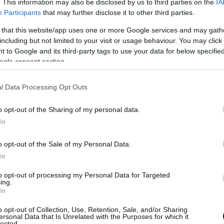
. This information may also be disclosed by us to third parties on the
IA
Participants
that may further disclose it to other third parties.
 that this website/app uses one or more Google services and may gath
including but not limited to your visit or usage behaviour. You may click 
 to Google and its third-party tags to use your data for below specifi
ogle consent section.
l Data Processing Opt Outs
o opt-out of the Sharing of my personal data.
In
o opt-out of the Sale of my Personal Data.
In
to opt-out of processing my Personal Data for Targeted
ing.
In
o opt-out of Collection, Use, Retention, Sale, and/or Sharing
ersonal Data that Is Unrelated with the Purposes for which it
lected.