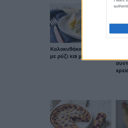
authenti
Κολοκυθάκια γεμιστά
Αν α
με ρύζι και μυρωδικά
ροδά
συντ
χρει