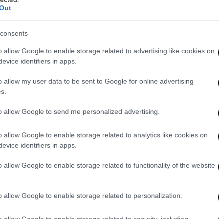
Out
AST
στο
Google News
και μάθετε πρώτοι
λες τις ειδήσεις
consents
o allow Google to enable storage related to advertising like cookies on
evice identifiers in apps.
o allow my user data to be sent to Google for online advertising
s.
to allow Google to send me personalized advertising.
o allow Google to enable storage related to analytics like cookies on
evice identifiers in apps.
o allow Google to enable storage related to functionality of the website
ΝΤΑΓΕΣ
o allow Google to enable storage related to personalization.
ΟΛΑ ΤΑ ΑΡΘΡΑ
o allow Google to enable storage related to security, including