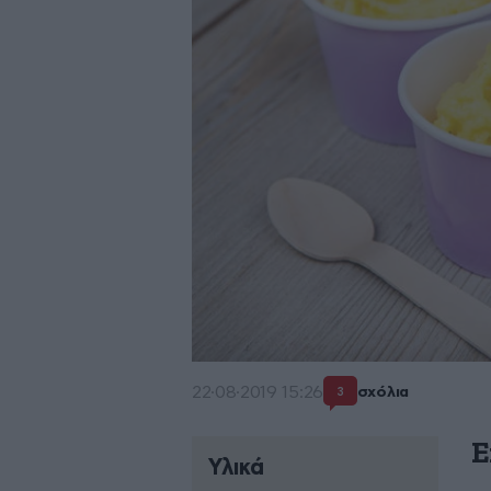
22·08·2019 15:26
σχόλια
3
Ε
Υλικά