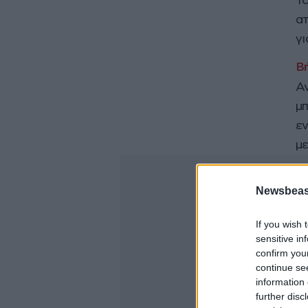
Το
ατ
γι
Αν
μπ
εν
με
Newsbeast
If you wish 
sensitive in
confirm you
continue se
information 
further disc