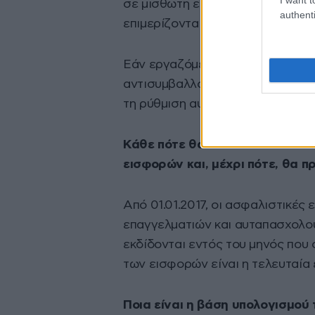
σε μισθωτή εργασία. Αντίστοιχα, 
authenti
επιμερίζονται εισφορές 3,5% και
Εάν εργαζόμενος που αμείβεται 
αντισυμβαλλόμενους ή μείνει χω
τη ρύθμιση αυτή και ασφαλίζεται,
Κάθε πότε θα αποστέλλονται τ
εισφορών και, μέχρι πότε, θα π
Από 01.01.2017, οι ασφαλιστικέ
επαγγελματιών και αυταπασχολου
εκδίδονται εντός του μηνός που
των εισφορών είναι η τελευταία
Ποια είναι η βάση υπολογισμού