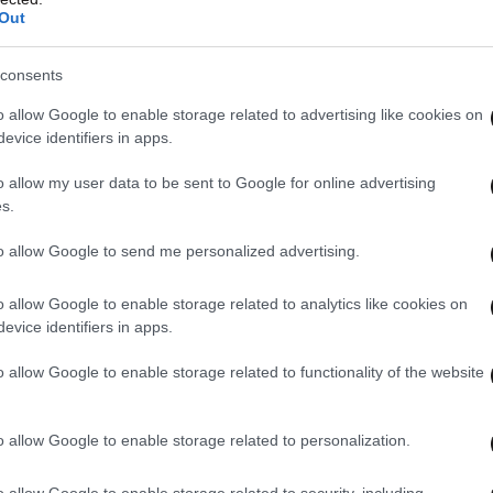
Out
λαδή για εργαζόμενους που αμείβονται με
πάγονται στην κύρια ασφάλιση του ΟΑΕΕ ή του
consents
η στις περιπτώσεις στις οποίες το εισόδημά
o allow Google to enable storage related to advertising like cookies on
όσωπα (φυσικά ή νομικά πρόσωπα οποιασδήποτε
evice identifiers in apps.
ις, εφόσον το εισόδημα προέρχεται από την
o allow my user data to be sent to Google for online advertising
ακής επαγγελματικής δραστηριότητας, οι
s.
ο ύψος εισφορών και τον υπόχρεο καταβολής
 Αυτό συμβαίνει, επειδή ουσιαστικά υπάρχει
to allow Google to send me personalized advertising.
σμένου και αντισυμβαλλόμενου.
o allow Google to enable storage related to analytics like cookies on
evice identifiers in apps.
γής στην παράγραφο 9 του άρθρου 39 του νόμου
o allow Google to enable storage related to functionality of the website
ου σύνταξης και υγείας θα επιμεριστούν σε
 2,55% υγεία) και τον αντισυμβαλλόμενό του
, ο οποίος έχει -ως προς αυτό και μόνο στο
o allow Google to enable storage related to personalization.
θέσεις να ισχύουν- τις υποχρεώσεις εργοδότη
o allow Google to enable storage related to security, including