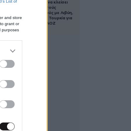
B’s List of
κυβέρνηση να κλείσει
τους ανοιχτούς
λογαριασμούς με Λιβύη,
er and store
Αλβανία και Τουρκία για
to grant or
τη χάραξη ΑΟΖ
ed purposes