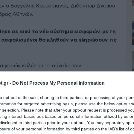
ν ο Βαγγέλης Κουμαριανός, Διδάκτωρ Δικαίου
γόρος Αθηνών.
θηκε σε ισχύ το νέο σύστημα εισφορών, με τη
ι ασφαλισμένοι θα κληθούν να πληρώσουν τις
ισφορών καλύπτει το σύνολο των
 μισθωτούς είτε πρόκειται για ελεύθερους
ενους ή αγρότες. Αφορά, δηλαδή, όλους τους
.gr -
Do Not Process My Personal Information
φάλισης, οι οποίοι ενοποιούνται και
to opt-out of the sale, sharing to third parties, or processing of your per
ιαίο Φορέα Κοινωνικής Ασφάλισης (ΕΦΚΑ). Με
formation for targeted advertising by us, please use the below opt-out s
λιστικών εισφορών δεν υπάρχει διαφοροποίηση
r selection. Please note that after your opt-out request is processed y
ι «νέους» ασφαλισμένους, δηλαδή σε
eing interest-based ads based on personal information utilized by us or
disclosed to third parties prior to your opt-out. You may separately opt-
πριν ή μετά την 01/01/1993.
losure of your personal information by third parties on the IAB’s list of