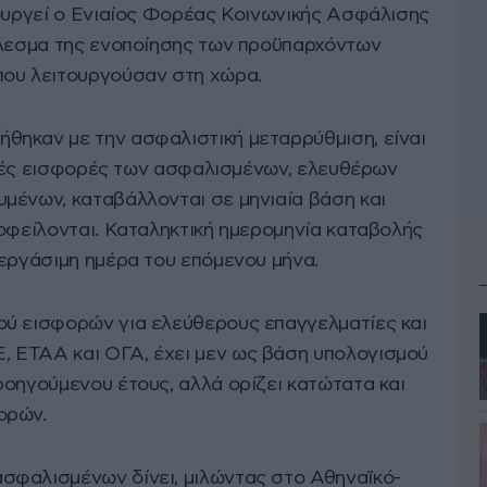
τουργεί ο Ενιαίος Φορέας Κοινωνικής Ασφάλισης
έλεσμα της ενοποίησης των προϋπαρχόντων
που λειτουργούσαν στη χώρα.
θηκαν με την ασφαλιστική μεταρρύθμιση, είναι
τικές εισφορές των ασφαλισμένων, ελευθέρων
μένων, καταβάλλονται σε μηνιαία βάση και
 οφείλονται. Καταληκτική ημερομηνία καταβολής
 εργάσιμη ημέρα του επόμενου μήνα.
ού εισφορών για ελεύθερους επαγγελματίες και
 ΕΤΑΑ και ΟΓΑ, έχει μεν ως βάση υπολογισμού
ροηγούμενου έτους, αλλά ορίζει κατώτατα και
ορών.
σφαλισμένων δίνει, μιλώντας στο Αθηναϊκό-