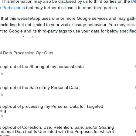
. This information may also be disclosed by us to third parties on the
IA
Participants
that may further disclose it to other third parties.
σοστά έχουν ως βάση αναφοράς τα ποσοστά
θωτού υπαγόμενου στην ασφάλιση του ΙΚΑ,
 that this website/app uses one or more Google services and may gath
including but not limited to your visit or usage behaviour. You may click 
ι τις μικρότερες αλλαγές. Σημαντικές, όμως, θα
 to Google and its third-party tags to use your data for below specifi
τώρα υπαγόμενους στην ασφάλιση του ΟΑΕΕ, του
ogle consent section.
ους αλλάζουν ο τρόπος υπολογισμού, τα τελικά
χνότητα καταβολής των εισφορών.
l Data Processing Opt Outs
o opt-out of the Sharing of my personal data.
ά εισφορών για κάθε περίπτωση; Τι θα
In
o opt-out of the Sale of my Personal Data.
ριας ασφάλισης που αφορούν ελεύθερους
In
ύμενους είναι για τον κλάδο σύνταξης 20% και
to opt-out of processing my Personal Data for Targeted
ing.
5% για παροχές σε είδος και 0,50% για παροχές
In
 και η εισφορά ειδικού λογαριασμού ανεργίας, 10
o opt-out of Collection, Use, Retention, Sale, and/or Sharing
ersonal Data that Is Unrelated with the Purposes for which it
lected.