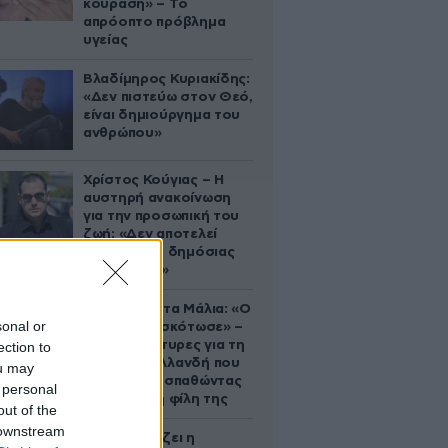
κούραση» – Το
απρόοπτο πρόβλημα
υγείας
Βλαδίμηρος Κυριακίδης:
«Δεν πιστεύω στον Θεό,
είναι δημιούργημα του
ανθρώπου»
Χρίστος Κούγιας – Η
αυστηρή ανακοίνωση
για την προσωπική του
ζωή: «Δεν αποτελεί
αντικείμενο δημόσιας
συζήτησης»
Τραγωδία στα Μάλια: «Ο
sonal or
πανικός τη σκότωσε» –
Τι λένε μάρτυρες για τη
ection to
42χρονη Ολλανδή που
ou may
πνίγηκε προσπαθώντας
 personal
να σώσει τη φίλη της
out of the
 downstream
Πώς σχεδιάζει η