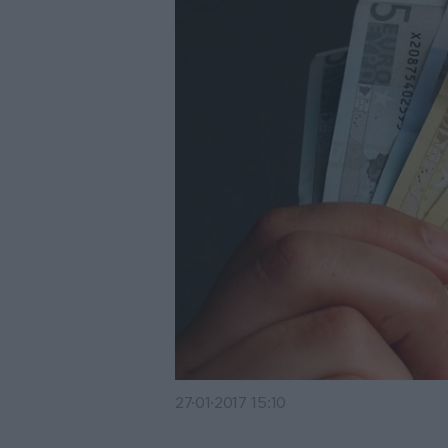
27·01·2017 15:10