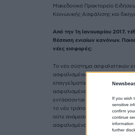
Μακεδονικό Πρακτορείο Ειδήσεω
Κοινωνικής Ασφάλισης και δικη
Από την 1η Ιανουαρίου 2017, τέ
θέσπιση ενιαίων κανόνων. Ποιο
νέες εισφορές;
Το νέο σύστημα ασφαλιστικών ε
ασφαλισμένων είτε πρόκειται για
επαγγελματίες, αυτοαπασχολούμ
Newsbeast
ασφαλισμένους φορέων κύριας ασ
If you wish 
εντάσσονται στο νεοσύστατο Εν
sensitive in
το νέο τρόπο υπολογισμού ασφα
confirm you
ούτε ανάμεσα σε «παλαιούς» κα
continue se
information 
ασφαλισμένους, για πρώτη φορά, 
further disc