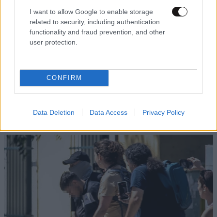
I want to allow Google to enable storage
related to security, including authentication
functionality and fraud prevention, and other
user protection.
CONFIRM
ΔΙΑΤΡΟΦΗ
07·08·2026 08:32
5 ροφήματα που μπορείτε να πίνετε πριν τον
ύπνο για καλύτερα επίπεδα σακχάρου στο αίμα
Data Deletion
Data Access
Privacy Policy