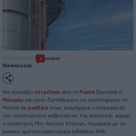
07·09·2022 09:52
σχόλια
2
Newsroom
Να αγοράζει
πετρέλαιο
από τη
Ρωσία
ξεκίνησε η
Μιανμάρ
και είναι διατεθειμένη να αποπληρώνει τη
Μόσχα σε
ρούβλια
όπως επεσήμανε ο επικεφαλής
του στρατιωτικού καθεστώτος της ασιατικής χώρας,
ο στρατηγός Μιν Αούνγκ Χλάινγκ, σύμφωνα με το
ρωσικό κρατικό πρακτορείο ειδήσεων RIA.