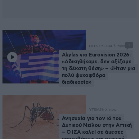
2
LIFESTYLE
34 λ. πριν
Akylas για Eurovision 2026:
«Aδικηθήκαμε, δεν αξίζαμε
τη δέκατη θέση» – «Ήταν μια
πολύ ψυχοφθόρα
διαδικασία»
ΥΓΕΙΑ
36 λ. πριν
Ανησυχία για τον ιό του
Δυτικού Νείλου στην Αττική
– Ο ΙΣΑ καλεί σε άμεσες
παρεμβάσεις και ατομική