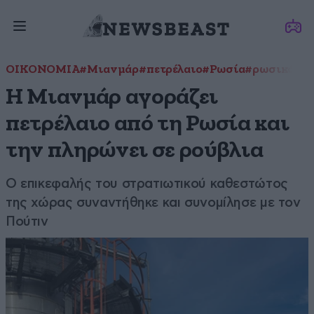
ΟΙΚΟΝΟΜΙΑ
#Μιανμάρ
#πετρέλαιο
#Ρωσία
#ρωσικό πε
Η Μιανμάρ αγοράζει
πετρέλαιο από τη Ρωσία και
την πληρώνει σε ρούβλια
O επικεφαλής του στρατιωτικού καθεστώτος
της χώρας συναντήθηκε και συνομίλησε με τον
Πούτιν