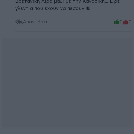
Βρετανικη Λιρα μαζι με την Καναδικη... Ε ρε
γλεντια που εχουν να πεσουν!!!!!
Απαντήστε
0
0