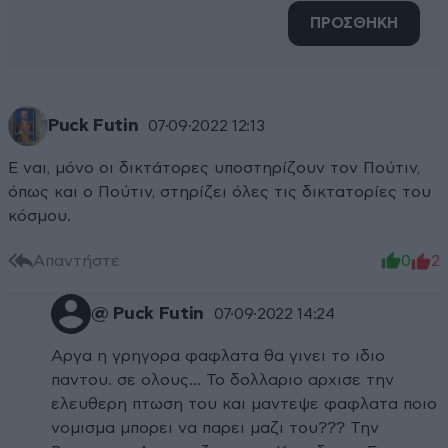
ΠΡΟΣΘΗΚΗ
Puck Futin
07·09·2022 12:13
Ε ναι, μόνο οι δικτάτορες υποστηρίζουν τον Πούτιν,
όπως και ο Πούτιν, στηρίζει όλες τις δικτατορίες του
κόσμου.
Απαντήστε
0
2
@ Puck Futin
07·09·2022 14:24
Αργα η γρηγορα φαφλατα θα γινει το ιδιο
παντου. σε ολους... Το δολλαριο αρχισε την
ελευθερη πτωση του και μαντεψε φαφλατα ποιο
νομισμα μπορει να παρει μαζι του??? Την