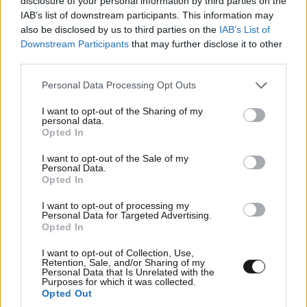
disclosure of your personal information by third parties on the
IAB’s list of downstream participants. This information may
και μητέρα
also be disclosed by us to third parties on the
IAB’s List of
Downstream Participants
that may further disclose it to other
third parties.
Please note that this website/app uses one or more Google
Personal Data Processing Opt Outs
services and may gather and store information including but
not limited to your visit or usage behaviour. You may click to
I want to opt-out of the Sharing of my
personal data.
grant or deny consent to Google and its third-party tags to
Opted In
use your data for below specified purposes in below Google
consent section.
I want to opt-out of the Sale of my
Personal Data.
Opted In
I want to opt-out of processing my
Personal Data for Targeted Advertising.
Opted In
I want to opt-out of Collection, Use,
Retention, Sale, and/or Sharing of my
Personal Data that Is Unrelated with the
Purposes for which it was collected.
Opted Out