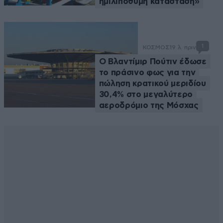
ημιλιπόθυμη κατάσταση»
1
ΚΟΣΜΟΣ
19 λ. πριν
Ο Βλαντίμιρ Πούτιν έδωσε
το πράσινο φως για την
πώληση κρατικού μεριδίου
30,4% στο μεγαλύτερο
αεροδρόμιο της Μόσχας