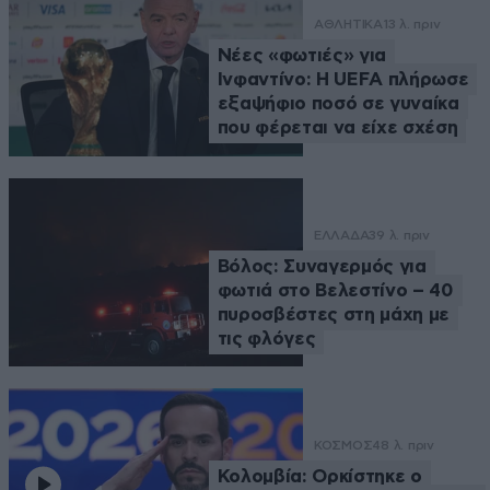
ΑΘΛΗΤΙΚΑ
13 λ. πριν
Νέες «φωτιές» για
Ινφαντίνο: Η UEFA πλήρωσε
εξαψήφιο ποσό σε γυναίκα
που φέρεται να είχε σχέση
ΕΛΛΑΔΑ
39 λ. πριν
Βόλος: Συναγερμός για
φωτιά στο Βελεστίνο – 40
πυροσβέστες στη μάχη με
τις φλόγες
ΚΟΣΜΟΣ
48 λ. πριν
Κολομβία: Ορκίστηκε ο