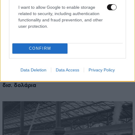
I want to allow Google to enable storage
related to security, including authentication
functionality and fraud prevention, and other
user protection.
CONFIRM
ΚΟΣΜΟΣ
07·08·2026 23:03
Data Deletion
Data Access
Privacy Policy
Το φαραωνικών διαστάσεων κτίριο που χτίζει ο
Έλον Μασκ λέγεται Terafab και θα κοστίσει 16,8
δισ. δολάρια