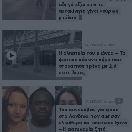
οδηγό έξω πριν το
αυτοκίνητο γίνει «πύρινη
μπάλα»
ΚΟΣΜΟΣ
3 ω. πριν
Η «ληστεία του αιώνα» – Το
ψεύτικο κόκκινο σήμα που
σταμάτησε τρένο με 2,6
εκατ. λίρες
2
ΚΟΣΜΟΣ
3 ω. πριν
Τον συνέλαβαν για φόνο
στο Λονδίνο, τον άφησαν
ελεύθερο και σκότωσε ξανά
– Η αστυνομία ζητά