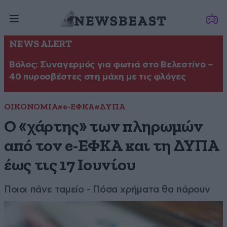
NEWS ALERT
Βόλος: Συναγερμός για φωτιά στο Βελεστίνο –
40 πυροσβέστες στη μάχη με τις φλόγες
ΟΙΚΟΝΟΜΙΑ
#e-ΕΦΚΑ
#ΔΥΠΑ
Ο «χάρτης» των πληρωμών
από τον e-ΕΦΚΑ και τη ΔΥΠΑ
έως τις 17 Ιουνίου
Ποιοι πάνε ταμείο - Πόσα χρήματα θα πάρουν