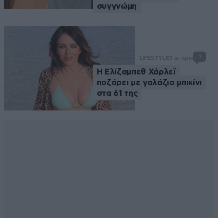
συγγνώμη
1
LIFESTYLE
3 ω. πριν
Η Ελίζαμπεθ Χάρλεϊ
ποζάρει με γαλάζιο μπικίνι
στα 61 της