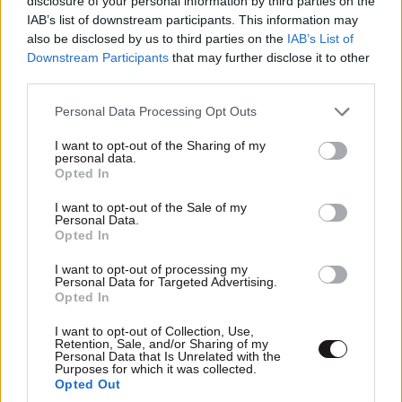
disclosure of your personal information by third parties on the
IAB’s list of downstream participants. This information may
also be disclosed by us to third parties on the
IAB’s List of
Downstream Participants
that may further disclose it to other
third parties.
Please note that this website/app uses one or more Google
Personal Data Processing Opt Outs
services and may gather and store information including but
not limited to your visit or usage behaviour. You may click to
I want to opt-out of the Sharing of my
personal data.
grant or deny consent to Google and its third-party tags to
Opted In
use your data for below specified purposes in below Google
consent section.
I want to opt-out of the Sale of my
Personal Data.
Opted In
ΕΛΛΑΔΑ
07·08·2026 21:13
I want to opt-out of processing my
Ο καιρός τον Δεκαπενταύγουστο: Πτώση της
Personal Data for Targeted Advertising.
θερμοκρασίας και ενίσχυση των ανέμων – Που
Opted In
θα εκδηλωθούν καταιγίδες
I want to opt-out of Collection, Use,
Retention, Sale, and/or Sharing of my
Personal Data that Is Unrelated with the
Purposes for which it was collected.
Opted Out