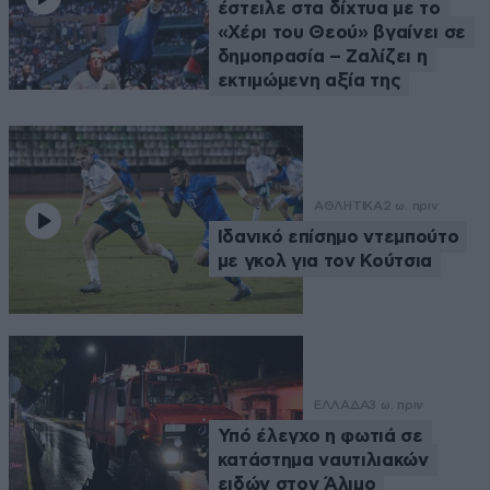
έστειλε στα δίχτυα με το
«Χέρι του Θεού» βγαίνει σε
δημοπρασία – Ζαλίζει η
εκτιμώμενη αξία της
ΑΘΛΗΤΙΚΑ
2 ω. πριν
Ιδανικό επίσημο ντεμπούτο
με γκολ για τον Κούτσια
ΕΛΛΑΔΑ
3 ω. πριν
Υπό έλεγχο η φωτιά σε
κατάστημα ναυτιλιακών
ειδών στον Άλιμο