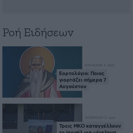
Ροή Ειδήσεων
ΕΛΛΑΔΑ
6 λ. πριν
Εορτολόγιο: Ποιος
γιορτάζει σήμερα 7
Αυγούστου
ΚΟΣΜΟΣ
9 λ. πριν
Τρεις ΜΚΟ καταγγέλλουν
το Ισραήλ για «έγκλημα