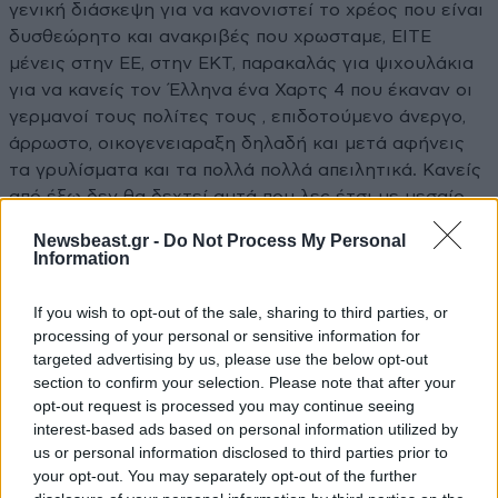
γενική διάσκεψη για να κανονιστεί το χρέος που είναι
δυσθεώρητο και ανακριβές που χρωσταμε, ΕΙΤΕ
μένεις στην ΕΕ, στην ΕΚΤ, παρακαλάς για ψιχουλάκια
για να κανείς τον Έλληνα ένα Χαρτς 4 που έκαναν οι
γερμανοί τους πολίτες τους , επιδοτούμενο άνεργο,
άρρωστο, οικογενειαραξη δηλαδή και μετά αφήνεις
τα γρυλίσματα και τα πολλά πολλά απειλητικά. Κανείς
από έξω δεν θα δεχτεί αυτά που λες έτσι με μεσαίο
τρόπο!
Newsbeast.gr -
Do Not Process My Personal
Information
Απαντήστε
1
1
If you wish to opt-out of the sale, sharing to third parties, or
ArisPs
21·01·2015 12:42
processing of your personal or sensitive information for
targeted advertising by us, please use the below opt-out
Σίγουρα το πρώτο τότε...
section to confirm your selection. Please note that after your
opt-out request is processed you may continue seeing
interest-based ads based on personal information utilized by
Απαντήστε
1
1
us or personal information disclosed to third parties prior to
your opt-out. You may separately opt-out of the further
Ανδρεας
21·01·2015 13:35