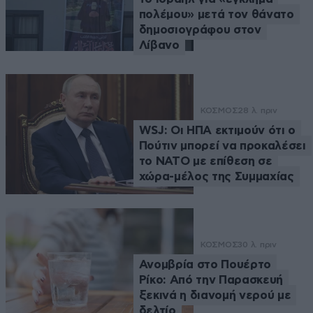
πολέμου» μετά τον θάνατο
δημοσιογράφου στον
Λίβανο
ΚΟΣΜΟΣ
28 λ. πριν
WSJ: Οι ΗΠΑ εκτιμούν ότι ο
Πούτιν μπορεί να προκαλέσει
το ΝΑΤΟ με επίθεση σε
χώρα-μέλος της Συμμαχίας
ΚΟΣΜΟΣ
30 λ. πριν
Ανομβρία στο Πουέρτο
Ρίκο: Από την Παρασκευή
ξεκινά η διανομή νερού με
δελτίο