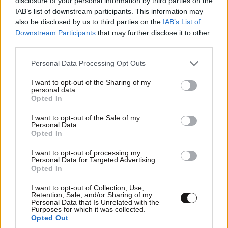
disclosure of your personal information by third parties on the
IAB’s list of downstream participants. This information may
Αρη, το πρόβλημα με το πρώτο όμως
also be disclosed by us to third parties on the
IAB’s List of
ξέρεις ποιο είναι; Για να γυρίσεις και να
Downstream Participants
that may further disclose it to other
φτιάξεις πλάι πλαιό νόμισμα, τυπώνεις
third parties.
εύκολα, αλλά θες πάλι 2 χρόνια
Please note that this website/app uses one or more Google
Personal Data Processing Opt Outs
προετοιμασίας. Δύο χρόνια λοιπόν θα είσαι
services and may gather and store information including but
σε μια μόνιμη αβεβαιότητα, μην σου πω δεν
not limited to your visit or usage behaviour. You may click to
I want to opt-out of the Sharing of my
personal data.
θα έχεις και καταθέσεις, δεν θα έχεις
grant or deny consent to Google and its third-party tags to
Opted In
σωστές συναλλαγές (μόνο με τουρισμό κάτι
use your data for below specified purposes in below Google
consent section.
θα παίζει), αλλά θα έχεις τόσα
I want to opt-out of the Sale of my
Personal Data.
σκαμπανευάσματα στο νόμισμα σου ,που θα
Opted In
πεις το ψωμί ψωμάκι. Γη αυτό λέω λοιπόν
πως μας λένε ψέματα και οι του Συριζα,
I want to opt-out of processing my
Personal Data for Targeted Advertising.
ποτέ δεν θα δεχτούν οι άλλοι να αφήσουν
Opted In
την αλυσίδα, μόνοι μας θα την σπάσουμε,
I want to opt-out of Collection, Use,
αλλά θα χαθεί μια γενιά σίγουρα έτσι. Κι αν
Retention, Sale, and/or Sharing of my
είσαι 18 εντάξει, έχεις καιρό, αλλά η
Personal Data that Is Unrelated with the
Purposes for which it was collected.
απολυμένη κόρη μου με την εγγονουλα μου
Opted Out
και άντρα υποαπασχολούμενο δεν έχει