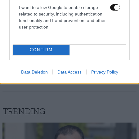
I want to allow Google to enable storage
related to security, including authentication
functionality and fraud prevention, and other
user protection.
panos
21·01·2015 00:37
Καλά τα λέει. Τα χρέη των τραπεζών τα φόρτωσαν
CONFIRM
στους πολίτες. Με εκατοντάδες δισ
ανακεφαλαιοποίησαν τις τράπεζες και τα χρεώσαν
στο δημόσιο δηλαδή σε εμάς.....
Data Deletion
Data Access
Privacy Policy
Απαντήστε
2
1
TRENDING