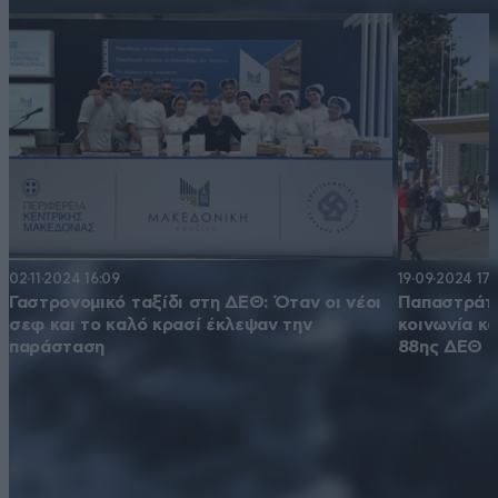
02·11·2024 16:09
19·09·2024 17:
Γαστρονομικό ταξίδι στη ΔΕΘ: Όταν οι νέοι
Παπαστράτο
σεφ και το καλό κρασί έκλεψαν την
κοινωνία κα
παράσταση
88ης ΔΕΘ