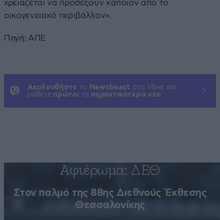
χρειάζεται να προσέξουν κάποιον από το
οικογενειακό περιβάλλον».
Πηγή: ΑΠΕ
Ακολουθήστε
το
Newsbeast
στο Viber και
μάθετε
πρώτοι
τα
σημαντικότερα νέα
Αφιέρωμα: ΔΕΘ
Στον παλμό της 88ης Διεθνούς Έκθεσης
Θεσσαλονίκης