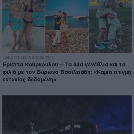
LIFESTYLE
08·08·2026 19:12
Εριέττα Κούρκουλου – Τα 33α γενέθλια και τα
φιλιά με τον Βύρωνα Βασιλειάδη: «Καμία στιγμή
ευτυχίας δεδομένη»