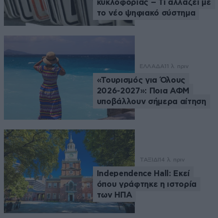
κυκλοφορίας – Τι αλλάζει με
το νέο ψηφιακό σύστημα
ΕΛΛΑΔΑ
11 λ. πριν
«Τουρισμός για Όλους
2026-2027»: Ποια ΑΦΜ
υποβάλλουν σήμερα αίτηση
ΤΑΞΙΔΙ
14 λ. πριν
Independence Hall: Εκεί
όπου γράφτηκε η ιστορία
των ΗΠΑ