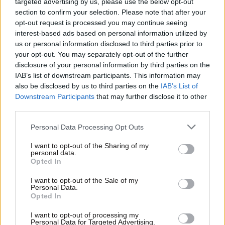
targeted advertising by us, please use the below opt-out
section to confirm your selection. Please note that after your
opt-out request is processed you may continue seeing
ΠΡΟΣΘΕΣΤΕ ΤΟ ΣΧΟΛΙΟ ΣΑΣ
interest-based ads based on personal information utilized by
us or personal information disclosed to third parties prior to
your opt-out. You may separately opt-out of the further
disclosure of your personal information by third parties on the
IAB’s list of downstream participants. This information may
also be disclosed by us to third parties on the
IAB’s List of
Downstream Participants
that may further disclose it to other
third parties.
Please note that this website/app uses one or more Google
Personal Data Processing Opt Outs
services and may gather and store information including but
Xαρακτήρες: 0/1000
not limited to your visit or usage behaviour. You may click to
I want to opt-out of the Sharing of my
personal data.
grant or deny consent to Google and its third-party tags to
Opted In
Διαβάστε και ακολουθήστε τους κανόνες σχολιασμού
use your data for below specified purposes in below Google
consent section.
I want to opt-out of the Sale of my
Personal Data.
ΠΡΟΣΘΗΚΗ
Opted In
I want to opt-out of processing my
Personal Data for Targeted Advertising.