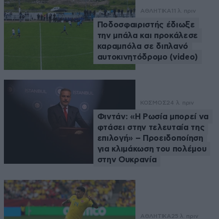
ΑΘΛΗΤΙΚΑ
11 λ. πριν
Ποδοσφαιριστής έδιωξε
την μπάλα και προκάλεσε
καραμπόλα σε διπλανό
αυτοκινητόδρομο (video)
ΚΟΣΜΟΣ
24 λ. πριν
Φιντάν: «Η Ρωσία μπορεί να
φτάσει στην τελευταία της
επιλογή» – Προειδοποίηση
για κλιμάκωση του πολέμου
στην Ουκρανία
ΑΘΛΗΤΙΚΑ
25 λ. πριν