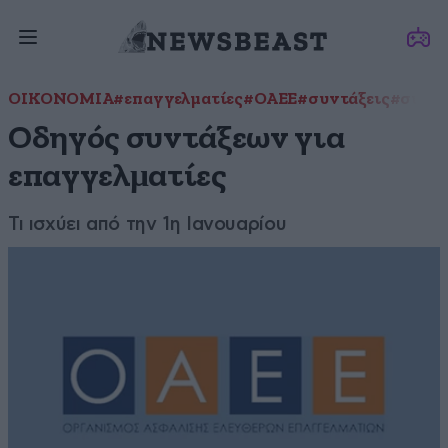
ΟΙΚΟΝΟΜΙΑ
#επαγγελματίες
#ΟΑΕΕ
#συντάξεις
#συντα
Οδηγός συντάξεων για
επαγγελµατίες
Τι ισχύει από την 1η Ιανουαρίου