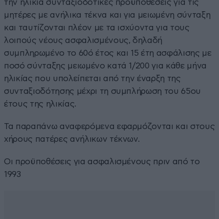
την ηλικία συνταξιοδοτικές προϋποθέσεις για τις
µητέρες µε ανήλικα τέκνα και για µειωµένη σύνταξη
και ταυτίζονται πλέον µε τα ισχύοντα για τους
λοιπούς νέους ασφαλισµένους, δηλαδή
συµπληρωµένο το 60ό έτος και 15 έτη ασφάλισης µε
ποσό σύνταξης µειωµένο κατά 1/200 για κάθε µήνα
ηλικίας που υπολείπεται από την έναρξη της
συνταξιοδότησης µέχρι τη συµπλήρωση του 65ου
έτους της ηλικίας.
Τα παραπάνω αναφερόµενα εφαρµόζονται και στους
χήρους πατέρες ανήλικων τέκνων.
Οι προϋποθέσεις για ασφαλισµένους πριν από το
1993