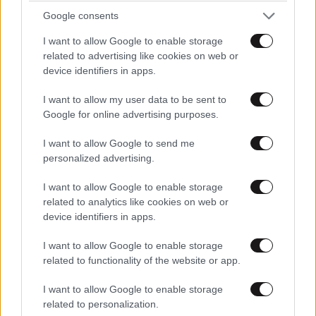
Google consents
I want to allow Google to enable storage
related to advertising like cookies on web or
device identifiers in apps.
I want to allow my user data to be sent to
Πληρωμές e-ΕΦΚΑ και ΔΥΠΑ: Πάνω από 56
Google for online advertising purposes.
εκατ. ευρώ σε 58.000 δικαιούχους έως τις 14
Αυγούστου
I want to allow Google to send me
personalized advertising.
I want to allow Google to enable storage
related to analytics like cookies on web or
device identifiers in apps.
Ακολουθήστε το
NEWSBEAST
στο
Google News
I want to allow Google to enable storage
και μάθετε πρώτοι όλες τις ειδήσεις
related to functionality of the website or app.
I want to allow Google to enable storage
related to personalization.