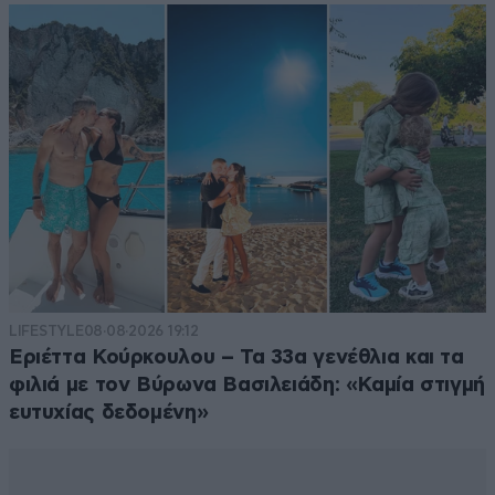
LIFESTYLE
08·08·2026 19:12
Εριέττα Κούρκουλου – Τα 33α γενέθλια και τα
φιλιά με τον Βύρωνα Βασιλειάδη: «Καμία στιγμή
ευτυχίας δεδομένη»