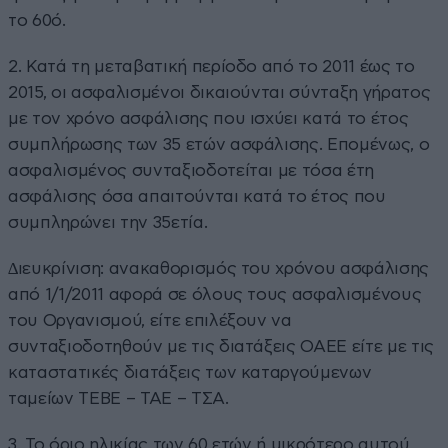
το 60ό.
2. Κατά τη µεταβατική περίοδο από το 2011 έως το
2015, οι ασφαλισµένοι δικαιούνται σύνταξη γήρατος
µε τον χρόνο ασφάλισης που ισχύει κατά το έτος
συµπλήρωσης των 35 ετών ασφάλισης. Εποµένως, ο
ασφαλισµένος συνταξιοδοτείται µε τόσα έτη
ασφάλισης όσα απαιτούνται κατά το έτος που
συµπληρώνει την 35ετία.
∆ιευκρίνιση: ανακαθορισµός του χρόνου ασφάλισης
από 1/1/2011 αφορά σε όλους τους ασφαλισµένους
του Οργανισµού, είτε επιλέξουν να
συνταξιοδοτηθούν µε τις διατάξεις ΟΑΕΕ είτε µε τις
καταστατικές διατάξεις των καταργούµενων
ταµείων ΤΕΒΕ – ΤΑΕ – ΤΣΑ.
3. Το όριο ηλικίας των 60 ετών ή µικρότερο αυτού