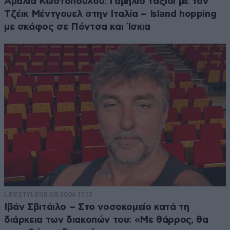
Αμαλία Κωστοπούλου: Γαμήλιο ταξίδι με τον
Τζέικ Μέντγουελ στην Ιταλία – Island hopping
με σκάφος σε Πόντσα και Ίσκια
LIFESTYLE
08·08·2026 17:12
Ιβάν Σβιτάιλο – Στο νοσοκομείο κατά τη
διάρκεια των διακοπών του: «Με θάρρος, θα