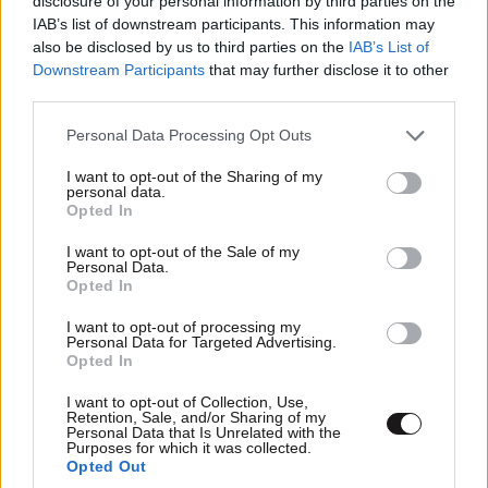
disclosure of your personal information by third parties on the
IAB’s list of downstream participants. This information may
also be disclosed by us to third parties on the
IAB’s List of
Downstream Participants
that may further disclose it to other
third parties.
Please note that this website/app uses one or more Google
Personal Data Processing Opt Outs
services and may gather and store information including but
not limited to your visit or usage behaviour. You may click to
I want to opt-out of the Sharing of my
personal data.
grant or deny consent to Google and its third-party tags to
Opted In
use your data for below specified purposes in below Google
Ποιοι φορολογούμενοι θα λάβουν email ή
consent section.
I want to opt-out of the Sale of my
τηλεφώνημα από την ΑΑΔΕ για φορολογικές
Personal Data.
Opted In
εκκρεμότητες
I want to opt-out of processing my
Personal Data for Targeted Advertising.
Opted In
I want to opt-out of Collection, Use,
Retention, Sale, and/or Sharing of my
Personal Data that Is Unrelated with the
Purposes for which it was collected.
Opted Out