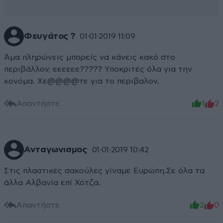
Φευγάτος ?
01·01·2019 11:09
Άμα πληρώνεις μπορείς να κάνεις κακό στο
περιβάλλον, εεεεεε????? Υποκριτές όλα για την
κονόμα. Χε@@@@τε για το περιβαλον.
Απαντήστε
1
2
Ανταγωνισμος
01·01·2019 10:42
Στις πλαστικές σακούλες γίναμε Ευρώπη.Σε όλα τα
άλλα Αλβανία επί Χότζα.
Απαντήστε
2
0