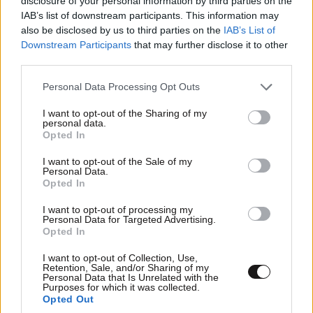
disclosure of your personal information by third parties on the
IAB’s list of downstream participants. This information may
also be disclosed by us to third parties on the
IAB’s List of
Downstream Participants
that may further disclose it to other
third parties.
Please note that this website/app uses one or more Google
Personal Data Processing Opt Outs
services and may gather and store information including but
not limited to your visit or usage behaviour. You may click to
I want to opt-out of the Sharing of my
personal data.
grant or deny consent to Google and its third-party tags to
Opted In
use your data for below specified purposes in below Google
consent section.
I want to opt-out of the Sale of my
Η ανακάλυψη των επιστημόνων για τον Ήλιο –
Personal Data.
Opted In
Βίντεο από τις μικροσκοπικές δίνες στην
επιφάνεια
I want to opt-out of processing my
Personal Data for Targeted Advertising.
Opted In
I want to opt-out of Collection, Use,
Retention, Sale, and/or Sharing of my
Personal Data that Is Unrelated with the
Purposes for which it was collected.
Opted Out