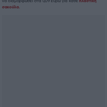
να διαμορφωθεί στα 0,09 ευρώ για κάθε
πλαστική
σακούλα.