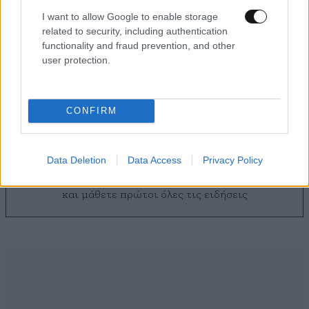
I want to allow Google to enable storage
related to security, including authentication
functionality and fraud prevention, and other
user protection.
Προειδοποίηση από τον Ευθύμη Λέκκα: «Η
φωτιά μπορεί να καίει υπόγεια για μήνες»
CONFIRM
Data Deletion
Data Access
Privacy Policy
Ακολουθήστε το
NEWSBEAST
στο
Google News
και μάθετε πρώτοι όλες τις ειδήσεις