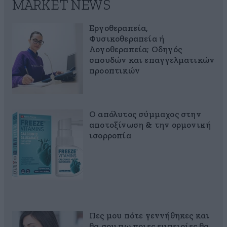
MARKET NEWS
Εργοθεραπεία,
Φυσικοθεραπεία ή
Λογοθεραπεία; Οδηγός
σπουδών και επαγγελματικών
προοπτικών
Ο απόλυτος σύμμαχος στην
αποτοξίνωση & την ορμονική
ισορροπία
Πες μου πότε γεννήθηκες και
θα σου πω ποιες εμπειρίες θα