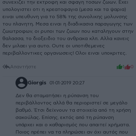
συνεχιζει την εκτροφη και σφαγη τοσων ζωων. Εχει
υπολογιστει οτι η κρεατοφαγια (μεσα και τα ψαρια)
ειναι υπευθυνη για το 58% της συνολικης μολυνσης
του πλανητη. Μεσα ειναι η διαδικασια παραγωγης των
ζωωτροφων, οι ρυποι των ζωων που καταληγουν στην
θαλασσα, το διοξειδιο του ανθρακα κλπ. Αλλα κανεις
δεν μιλαει για αυτο. Ουτε οι υποτιθεμενες
περιβαλλοντικες οργανωσεις! Ολοι ειναι υποκριτες.
Απαντήστε
1
0
Giorgis
01·01·2019 20:27
Δεν θα σταματήσει η ρύπανση του
περιβάλλοντος αλλά θα περιοριστεί σε μεγάλο
βαθμό. Έτσι δείχνουν τα στοιχεία από τη χρήση
σακούλας. Επίσης, εκτός από τη ρύπανση
υπάρχει και ο καθαρισμός που απαιτεί χρήματα.
Ποιος πρέπει να τα πληρώσει αν όχι αυτός που