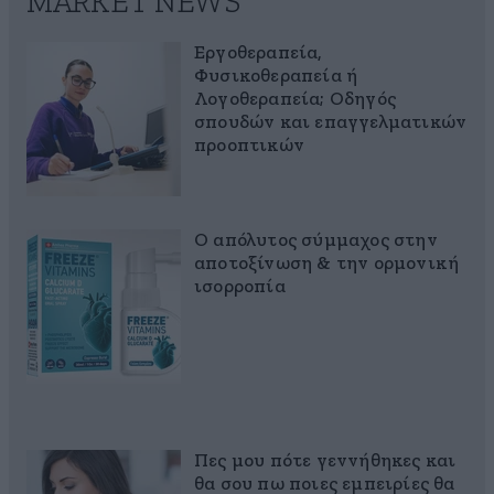
MARKET NEWS
Εργοθεραπεία,
Φυσικοθεραπεία ή
Λογοθεραπεία; Οδηγός
σπουδών και επαγγελματικών
προοπτικών
Ο απόλυτος σύμμαχος στην
αποτοξίνωση & την ορμονική
ισορροπία
Πες μου πότε γεννήθηκες και
θα σου πω ποιες εμπειρίες θα