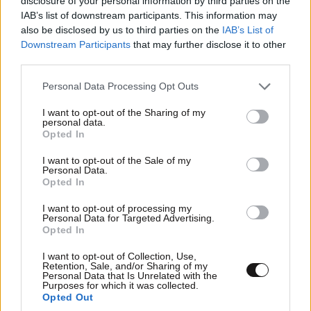
disclosure of your personal information by third parties on the
IAB’s list of downstream participants. This information may
επιφάνεια
also be disclosed by us to third parties on the
IAB’s List of
Downstream Participants
that may further disclose it to other
third parties.
Please note that this website/app uses one or more Google
Personal Data Processing Opt Outs
services and may gather and store information including but
not limited to your visit or usage behaviour. You may click to
I want to opt-out of the Sharing of my
personal data.
grant or deny consent to Google and its third-party tags to
Opted In
use your data for below specified purposes in below Google
consent section.
I want to opt-out of the Sale of my
Personal Data.
Opted In
I want to opt-out of processing my
Personal Data for Targeted Advertising.
Opted In
I want to opt-out of Collection, Use,
Εισαγγελική έρευνα για αιχμάλωτες και
Retention, Sale, and/or Sharing of my
Personal Data that Is Unrelated with the
κακοποιημένες χελώνες στη Θεσσαλονίκη
Purposes for which it was collected.
Opted Out