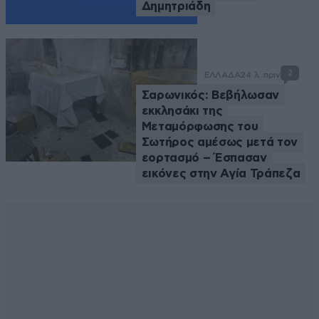
Δημητριάδη
2
ΕΛΛΑΔΑ
24 λ. πριν
Σαρωνικός: Βεβήλωσαν
εκκλησάκι της
Μεταμόρφωσης του
Σωτήρος αμέσως μετά τον
εορτασμό – Έσπασαν
εικόνες στην Αγία Τράπεζα