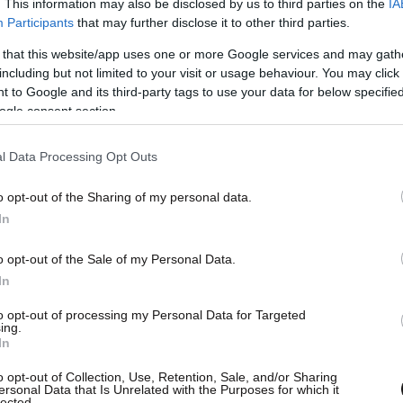
. This information may also be disclosed by us to third parties on the
IA
Participants
that may further disclose it to other third parties.
 that this website/app uses one or more Google services and may gath
including but not limited to your visit or usage behaviour. You may click 
 to Google and its third-party tags to use your data for below specifi
ρωτοβουλία στηρίζουν, επίσης, ο Αναπτυξιακός
ogle consent section.
), οι δήμοι Ιλίου, Αγίων Αναργύρων –
 Νέας Χαλκηδόνας και Αιγάλεω, καθώς και οι
l Data Processing Opt Outs
υ» και «Ορνιθολογική Εταιρεία».
o opt-out of the Sharing of my personal data.
In
πρωί στο σιντριβάνι, που βρίσκεται στο κέντρο
 καλούν κατοίκους, συλλόγους και μαθητές να
o opt-out of the Sale of my Personal Data.
In
α διατεθούν τα απαραίτητα υλικά, αλλά οι
ν καπελάκι για τον ήλιο, γάντια, νερό,
to opt-out of processing my Personal Data for Targeted
ing.
σικά… καλή διάθεση.
In
o opt-out of Collection, Use, Retention, Sale, and/or Sharing
ersonal Data that Is Unrelated with the Purposes for which it
lected.