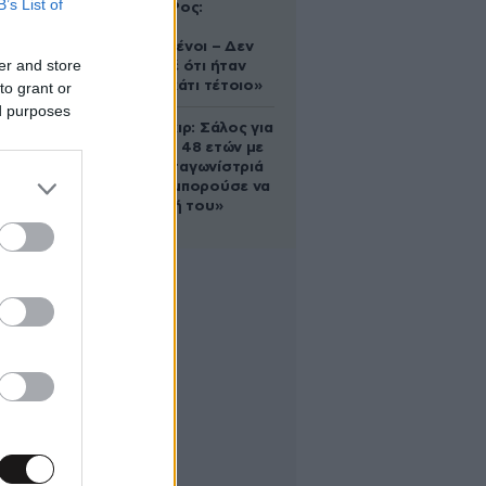
B’s List of
Ελίζαμπεθ Ρος:
«Είμαστε
συντετριμμένοι – Δεν
er and store
έδειξε ποτέ ότι ήταν
ικανός για κάτι τέτοιο»
to grant or
ed purposes
Ρίτσαρντ Γκιρ: Σάλος για
τη διαφορά 48 ετών με
τη συμπρωταγωνίστριά
του – «Θα μπορούσε να
είναι εγγονή του»