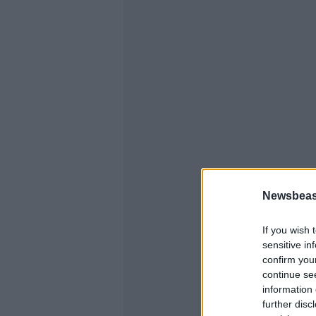
Newsbeast
If you wish 
sensitive in
confirm you
continue se
information 
further disc