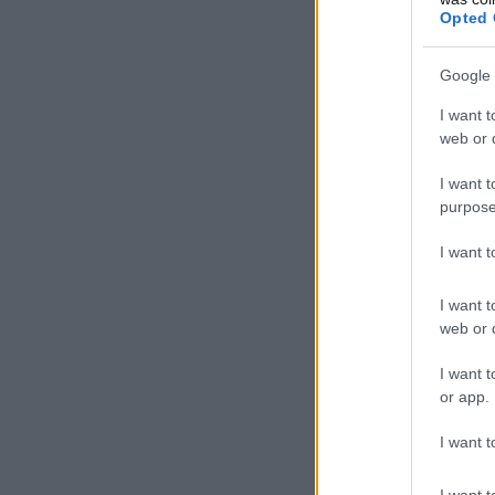
Opted 
Google 
I want t
web or d
I want t
purpose
I want 
I want t
web or d
I want t
or app.
I want t
I want t