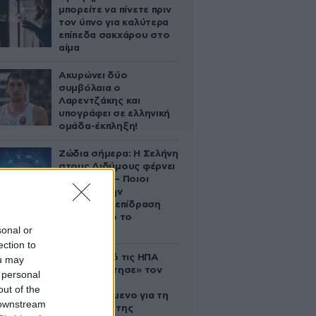
μπορείτε να πίνετε πριν
τον ύπνο για καλύτερα
επίπεδα σακχάρου στο
αίμα
Ακυρώνει δύο
συμβόλαια ο
Λαρεντζάκης και
υπογράφει σε ελληνική
ομάδα-έκπληξη!
Ζώδια σήμερα: Η Σελήνη
στους Διδύμους φέρνει
ανατροπές – Ποιοι
δέχονται την
ευεργετική επίδραση
του Δία από το
sonal or
απόγευμα;
ection to
Ζευγάρι από τις ΗΠΑ
ou may
που «υιοθέτησε» τον
 personal
Αφγανό
out of the
κατηγορούμενο για τη
 downstream
δολοφονία της