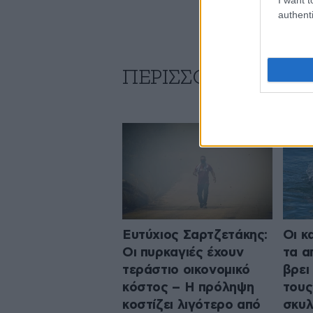
authenti
ΠΕΡΙΣΣΟΤΕΡΑ ΑΠΟ
Ευτύχιος Σαρτζετάκης:
Οι κ
Οι πυρκαγιές έχουν
τα α
τεράστιο οικονομικό
βρει
κόστος – Η πρόληψη
τους
κοστίζει λιγότερο από
σκυλ