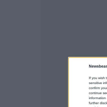
Newsbeast
If you wish 
sensitive in
confirm you
continue se
information 
further disc