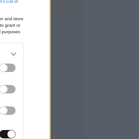
B’s List of
er and store
to grant or
ed purposes