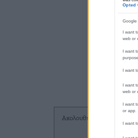
Opted 
Google 
I want t
web or d
I want t
purpose
I want 
I want t
web or d
I want t
or app.
Ακολουθήστε το
NEWSBE
I want t
ό
I want t