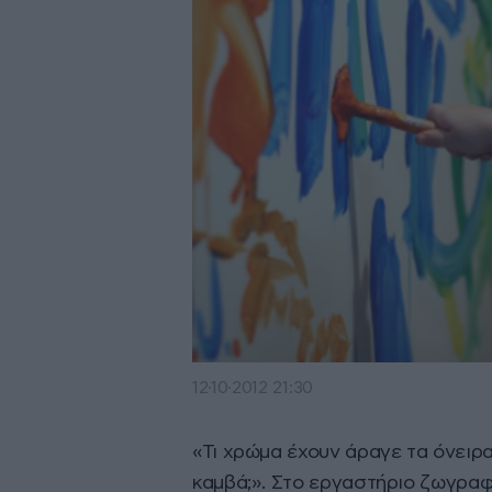
12·10·2012 21:30
«Τι χρώμα έχουν άραγε τα όνειρ
καμβά;». Στο εργαστήριο ζωγραφ