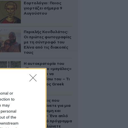
Εορτολόγιο: Ποιος
γιορτάζει σήμερα 9
Αυγούστου
Περικλής Κονδυλάτος:
Οι πρώτες φωτογραφίες
με τη σύντροφό του
Ελίνα από τις διακοπές
τους
Η αυτοκρατορία του
«Έντικ» και ο «μεγάλος»
που φέρεται να
βρίσκεται πίσω του – Τι
ορίζει ο όρος Greek
Mafia
sonal or
ection to
Οι 5 ασκήσεις που
ou may
πρέπει να κάνετε για μια
 personal
ζωή με δύναμη και
αυτονομία – Ένα απλό
out of the
αλλά ιδανικό πρόγραμμα
 downstream
καθώς μεγαλώνετε