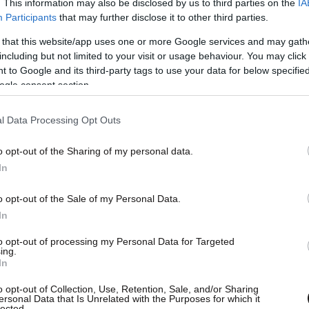
. This information may also be disclosed by us to third parties on the
IA
Participants
that may further disclose it to other third parties.
 that this website/app uses one or more Google services and may gath
/11)
including but not limited to your visit or usage behaviour. You may click 
αντήσεων: €45 (αδέλφια στο ίδιο εργαστήριο
 to Google and its third-party tags to use your data for below specifi
ικά)
ogle consent section.
κέλλυ Τζαμουράνη
l Data Processing Opt Outs
11 ετών) είναι απαραίτητη και στις τρεις
 παρακολουθήσουν.
o opt-out of the Sharing of my personal data.
ε αγγλόφωνα παιδιά
In
 7294220
o opt-out of the Sale of my Personal Data.
0.
In
to opt-out of processing my Personal Data for Targeted
ing.
In
o opt-out of Collection, Use, Retention, Sale, and/or Sharing
ersonal Data that Is Unrelated with the Purposes for which it
lected.