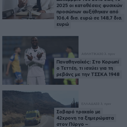
2025 οι καταθέσεις φυσικών
προσώπων αυξήθηκαν από
106,4 δισ. ευρώ σε 148,7 δισ.
ευρώ
ΑΘΛΗΤΙΚΑ
30 λ. πριν
Παναθηναϊκός: Στο Κορωπί
ο Τεττέη, τι ισχύει για τη
ρεβάνς με την ΤΣΣΚΑ 1948
ΕΛΛΑΔΑ
33 λ. πριν
Σοβαρό τροχαίο με
42χρονη τα ξημερώματα
στον Πύργο –