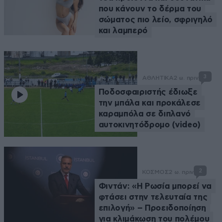
που κάνουν το δέρμα του
σώματος πιο λείο, σφριγηλό
και λαμπερό
3
ΑΘΛΗΤΙΚΑ
2 ω. πριν
Ποδοσφαιριστής έδιωξε
την μπάλα και προκάλεσε
καραμπόλα σε διπλανό
αυτοκινητόδρομο (video)
2
ΚΟΣΜΟΣ
2 ω. πριν
Φιντάν: «Η Ρωσία μπορεί να
φτάσει στην τελευταία της
επιλογή» – Προειδοποίηση
για κλιμάκωση του πολέμου