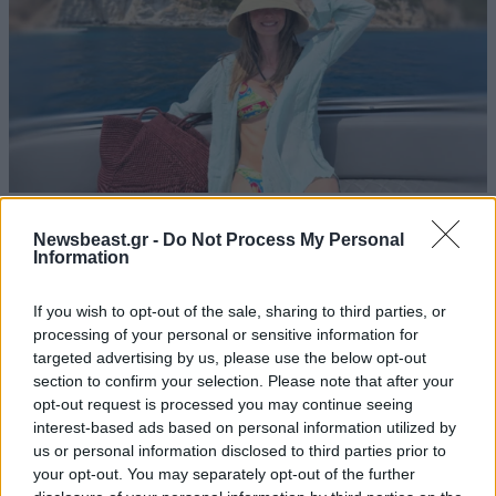
LIFESTYLE
09·08·2026 10:52
Αμαλία Κωστοπούλου: Γαμήλιο ταξίδι με τον
Newsbeast.gr -
Do Not Process My Personal
Information
Τζέικ Μέντγουελ στην Ιταλία – Island hopping
με σκάφος σε Πόντσα και Ίσκια
If you wish to opt-out of the sale, sharing to third parties, or
processing of your personal or sensitive information for
targeted advertising by us, please use the below opt-out
section to confirm your selection. Please note that after your
opt-out request is processed you may continue seeing
interest-based ads based on personal information utilized by
us or personal information disclosed to third parties prior to
your opt-out. You may separately opt-out of the further