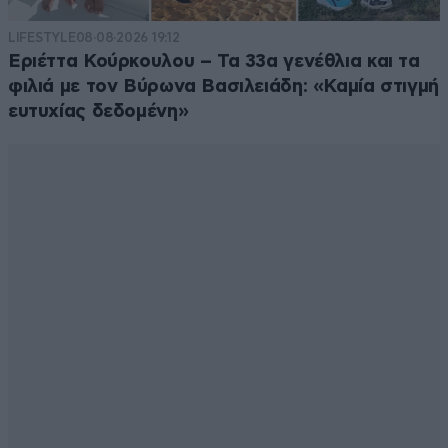
LIFESTYLE
08·08·2026 19:12
Εριέττα Κούρκουλου – Τα 33α γενέθλια και τα
φιλιά με τον Βύρωνα Βασιλειάδη: «Καμία στιγμή
ευτυχίας δεδομένη»