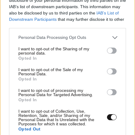
disclosure of your personal information by third parties on the
IAB’s list of downstream participants. This information may
also be disclosed by us to third parties on the
IAB’s List of
Downstream Participants
that may further disclose it to other
third parties.
Please note that this website/app uses one or more Google
Personal Data Processing Opt Outs
services and may gather and store information including but
not limited to your visit or usage behaviour. You may click to
I want to opt-out of the Sharing of my
ΕΛΛΑΔΑ
2 ω. πριν
personal data.
grant or deny consent to Google and its third-party tags to
Παρέμβαση της Αρχής Πολιτικής Αεροπορίας
Opted In
use your data for below specified purposes in below Google
για το ελικόπτερο που «πάρκαρε» στο
consent section.
I want to opt-out of the Sale of my
Σαρακήνικο της Μήλου – Τι προβλέπει ο νόμος
Personal Data.
Opted In
I want to opt-out of processing my
Personal Data for Targeted Advertising.
Opted In
I want to opt-out of Collection, Use,
Retention, Sale, and/or Sharing of my
Personal Data that Is Unrelated with the
Purposes for which it was collected.
Opted Out