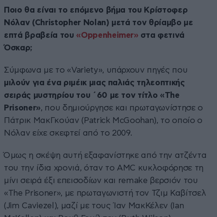
Ποιο θα είναι το επόμενο βήμα του Κρίστοφερ
Νόλαν (Christopher Nolan) μετά τον θρίαμβο με
επτά βραβεία του
«Oppenheimer»
στα φετινά
Όσκαρ;
Σύμφωνα με το «Variety», υπάρχουν πηγές που
μιλούν για ένα ριμέικ μιας παλιάς τηλεοπτικής
σειράς μυστηρίου του ΄60 με τον τίτλο «The
Prisoner»
, που δημιούργησε και πρωταγωνίστησε ο
Πάτρικ ΜακΓκούαν (Patrick McGoohan), το οποίο ο
Νόλαν είχε σκεφτεί από το 2009.
Όμως η σκέψη αυτή εξαφανίστηκε από την ατζέντα
του την ίδια χρονιά, όταν το AMC κυκλοφόρησε τη
μίνι σειρά έξι επεισοδίων και remake βερσιόν του
«The Prisoner», με πρωταγωνιστή τον Τζιμ Καβίτσελ
(Jim Caviezel), μαζί με τους Ίαν ΜακΚέλεν (Ian