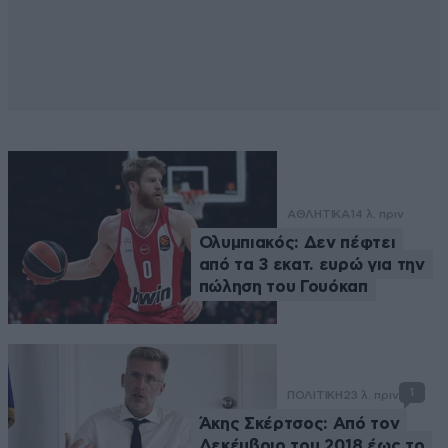
ΑΘΛΗΤΙΚΑ
14 λ. πριν
Ολυμπιακός: Δεν πέφτει
από τα 3 εκατ. ευρώ για την
πώληση του Γουόκαπ
1
ΠΟΛΙΤΙΚΗ
23 λ. πριν
Άκης Σκέρτσος: Από τον
Δεκέμβριο του 2018 έως το