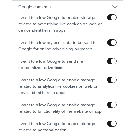
Google consents
I want to allow Google to enable storage
related to advertising like cookies on web or
device identifiers in apps.
LIFESTYLE
09·08·2026 09:01
Η 23χρονη κόρη τoυ Μάικλ Ντάγκλας και της
I want to allow my user data to be sent to
Google for online advertising purposes.
Κάθριν Ζέτα Τζόουνς εξελίσσεται στο νέο it-
girl του Χόλιγουντ
I want to allow Google to send me
personalized advertising.
I want to allow Google to enable storage
related to analytics like cookies on web or
device identifiers in apps.
I want to allow Google to enable storage
related to functionality of the website or app.
I want to allow Google to enable storage
related to personalization.