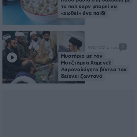
τα ποπ κορν μπορεί να
«χωθεί» ένα παιδί
3
ΚΟΣΜΟΣ
1 ω. πριν
Μυστήριο με τον
Μοτζτάμπα Χαμενεΐ:
Αχρονολόγητο βίντεο τον
δείχνει ζωντανό