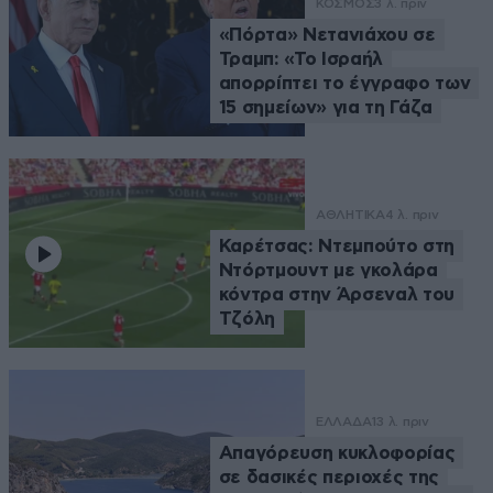
ΚΟΣΜΟΣ
3 λ. πριν
«Πόρτα» Νετανιάχου σε
Τραμπ: «Το Ισραήλ
απορρίπτει το έγγραφο των
15 σημείων» για τη Γάζα
ΑΘΛΗΤΙΚΑ
4 λ. πριν
Καρέτσας: Ντεμπούτο στη
Ντόρτμουντ με γκολάρα
κόντρα στην Άρσεναλ του
Τζόλη
ΕΛΛΑΔΑ
13 λ. πριν
Απαγόρευση κυκλοφορίας
σε δασικές περιοχές της