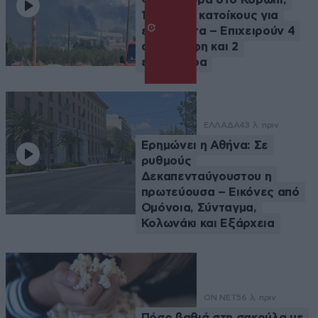
112 στους κατοίκους για
ετοιμότητα – Επιχειρούν 4
αεροσκάφη και 2
ελικόπτερα
ΕΛΛΑΔΑ
43 λ. πριν
Ερημώνει η Αθήνα: Σε
ρυθμούς
Δεκαπενταύγουστου η
πρωτεύουσα – Εικόνες από
Ομόνοια, Σύνταγμα,
Κολωνάκι και Εξάρχεια
ON NET
56 λ. πριν
Πόσο βαθιά στη σακούλα με