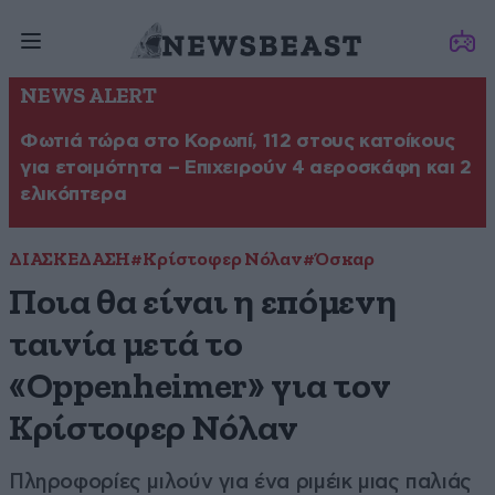
NEWS ALERT
Φωτιά τώρα στο Κορωπί, 112 στους κατοίκους
για ετοιμότητα – Επιχειρούν 4 αεροσκάφη και 2
ελικόπτερα
ΔΙΑΣΚΕΔΑΣΗ
#Κρίστοφερ Νόλαν
#Όσκαρ
Ποια θα είναι η επόμενη
ταινία μετά το
«Oppenheimer» για τον
Κρίστοφερ Νόλαν
Πληροφορίες μιλούν για ένα ριμέικ μιας παλιάς