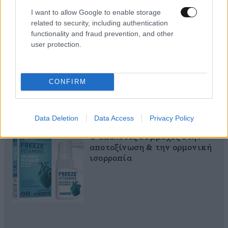
I want to allow Google to enable storage
related to security, including authentication
MARKET NEWS
functionality and fraud prevention, and other
user protection.
Εργοθεραπεία,
Φυσικοθεραπεία ή
Λογοθεραπεία; Οδηγός
CONFIRM
σπουδών και επαγγελματικών
προοπτικών
Data Deletion
Data Access
Privacy Policy
Ο απόλυτος σύμμαχος στην
αποτοξίνωση & την ορμονική
ισορροπία