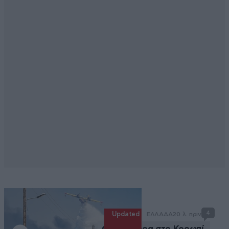
4
Updated
ΕΛΛΑΔΑ
20 λ. πριν
Φωτιά τώρα στο Κορωπί,