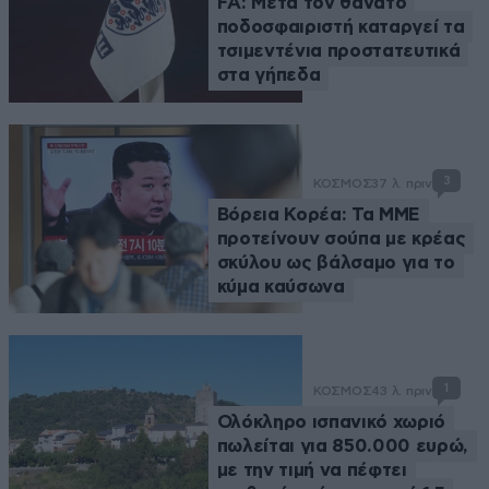
FA: Μετά τον θάνατο
ποδοσφαιριστή καταργεί τα
τσιμεντένια προστατευτικά
στα γήπεδα
3
ΚΟΣΜΟΣ
37 λ. πριν
Βόρεια Κορέα: Τα ΜΜΕ
προτείνουν σούπα με κρέας
σκύλου ως βάλσαμο για το
κύμα καύσωνα
1
ΚΟΣΜΟΣ
43 λ. πριν
Ολόκληρο ισπανικό χωριό
πωλείται για 850.000 ευρώ,
με την τιμή να πέφτει