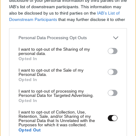
disclosure of your personal information by third parties on the
IAB’s list of downstream participants. This information may
ΑΘΛΗΤΙΚΑ
07·08·2026 15:45
also be disclosed by us to third parties on the
IAB’s List of
Η οργή για Γουόκαπ, το μέλλον του Ιωαννίδη
Downstream Participants
that may further disclose it to other
και τα χαμόγελα στην ΑΕΚ βλέποντας τους
third parties.
ανταγωνιστές
Please note that this website/app uses one or more Google
Personal Data Processing Opt Outs
services and may gather and store information including but
not limited to your visit or usage behaviour. You may click to
I want to opt-out of the Sharing of my
personal data.
grant or deny consent to Google and its third-party tags to
Opted In
use your data for below specified purposes in below Google
consent section.
I want to opt-out of the Sale of my
Personal Data.
Opted In
I want to opt-out of processing my
Personal Data for Targeted Advertising.
Opted In
I want to opt-out of Collection, Use,
Retention, Sale, and/or Sharing of my
Personal Data that Is Unrelated with the
Purposes for which it was collected.
Opted Out