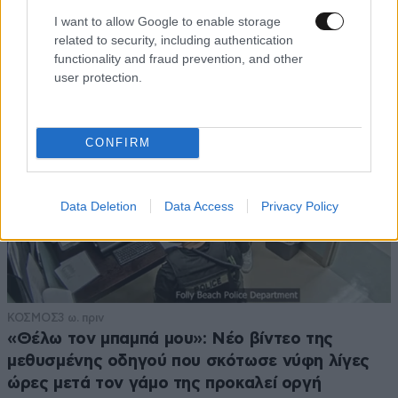
αχαριστία των ανθρώπων του χώρου»
I want to allow Google to enable storage
related to security, including authentication
functionality and fraud prevention, and other
user protection.
CONFIRM
Data Deletion
Data Access
Privacy Policy
ΚΟΣΜΟΣ
3 ω. πριν
«Θέλω τον μπαμπά μου»: Νέο βίντεο της
μεθυσμένης οδηγού που σκότωσε νύφη λίγες
ώρες μετά τον γάμο της προκαλεί οργή