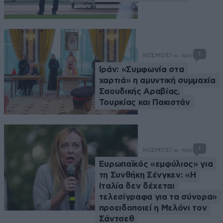
1
ΚΟΣΜΟΣ
1 ω. πριν
Ιράν: «Συμφωνία στα
χαρτιά» η αμυντική συμμαχία
Σαουδικής Αραβίας,
Τουρκίας και Πακιστάν
1
ΚΟΣΜΟΣ
1 ω. πριν
Ευρωπαϊκός «εμφύλιος» για
τη Συνθήκη Σένγκεν: «Η
Ιταλία δεν δέχεται
τελεσίγραφα για τα σύνορα»
προειδοποιεί η Μελόνι τον
Σάντσεθ