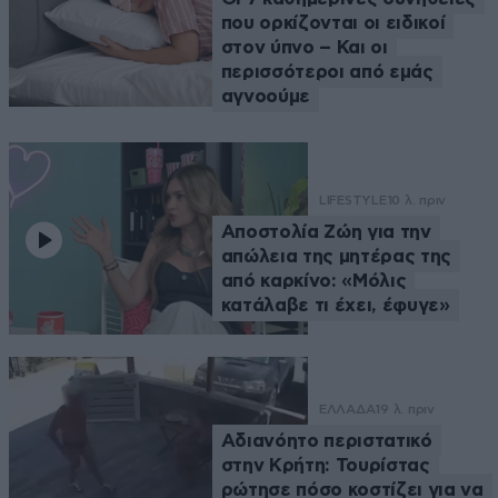
που ορκίζονται οι ειδικοί
στον ύπνο – Και οι
περισσότεροι από εμάς
αγνοούμε
LIFESTYLE
10 λ. πριν
Αποστολία Ζώη για την
απώλεια της μητέρας της
από καρκίνο: «Μόλις
κατάλαβε τι έχει, έφυγε»
ΕΛΛΑΔΑ
19 λ. πριν
Αδιανόητο περιστατικό
στην Κρήτη: Τουρίστας
ρώτησε πόσο κοστίζει για να