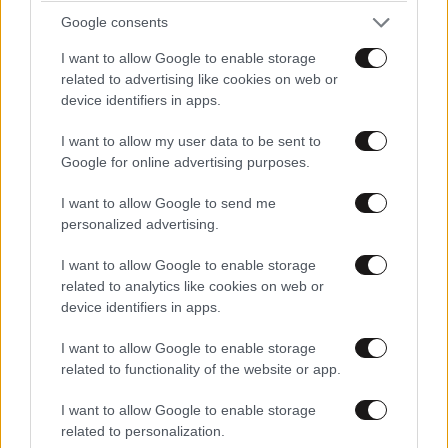
ΕΛΛΑΔΑ
19 λ. πριν
Google consents
Αδιανόητο περιστατικό στην Κρήτη: Τουρίστας
ρώτησε πόσο κοστίζει για να ασελγήσει σε ένα
I want to allow Google to enable storage
related to advertising like cookies on web or
10χρονο κοριτσάκι
device identifiers in apps.
I want to allow my user data to be sent to
Google for online advertising purposes.
I want to allow Google to send me
personalized advertising.
I want to allow Google to enable storage
related to analytics like cookies on web or
device identifiers in apps.
I want to allow Google to enable storage
related to functionality of the website or app.
LIFESTYLE
2 ω. πριν
I want to allow Google to enable storage
related to personalization.
Ξεσπά ο Χρήστος Δάντης: «Δεν περίμενα την