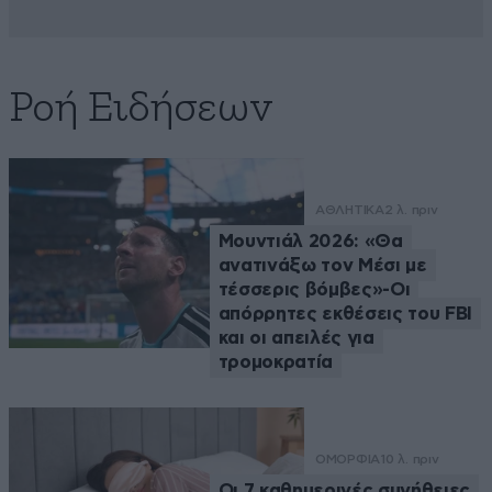
Ροή Ειδήσεων
ΑΘΛΗΤΙΚΑ
2 λ. πριν
Μουντιάλ 2026: «Θα
ανατινάξω τον Μέσι με
τέσσερις βόμβες»-Οι
απόρρητες εκθέσεις του FBI
και οι απειλές για
τρομοκρατία
ΟΜΟΡΦΙΑ
10 λ. πριν
Οι 7 καθημερινές συνήθειες