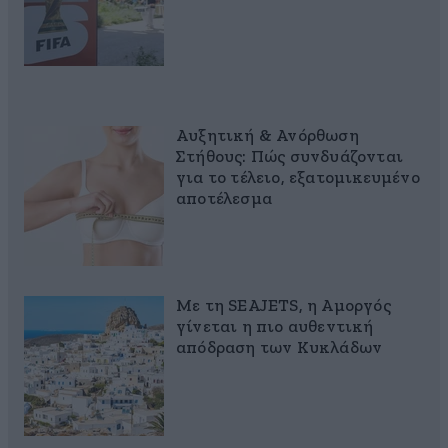
Αυξητική & Ανόρθωση
Στήθους: Πώς συνδυάζονται
για το τέλειο, εξατομικευμένο
αποτέλεσμα
Με τη SEAJETS, η Αμοργός
γίνεται η πιο αυθεντική
απόδραση των Κυκλάδων