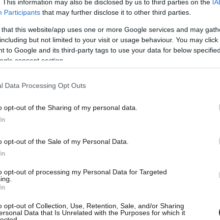
. This information may also be disclosed by us to third parties on the
IA
Participants
that may further disclose it to other third parties.
 από την εταιρεία αφορούσε τα μοντέλα
Ferrari
 that this website/app uses one or more Google services and may gath
87, τη
F50
του 1995, τη
Ferrari Enzo
του 2002
including but not limited to your visit or usage behaviour. You may click 
 to Google and its third-party tags to use your data for below specifi
ogle consent section.
l Data Processing Opt Outs
o opt-out of the Sharing of my personal data.
In
o opt-out of the Sale of my Personal Data.
In
to opt-out of processing my Personal Data for Targeted
ing.
In
o opt-out of Collection, Use, Retention, Sale, and/or Sharing
ersonal Data that Is Unrelated with the Purposes for which it
lected.