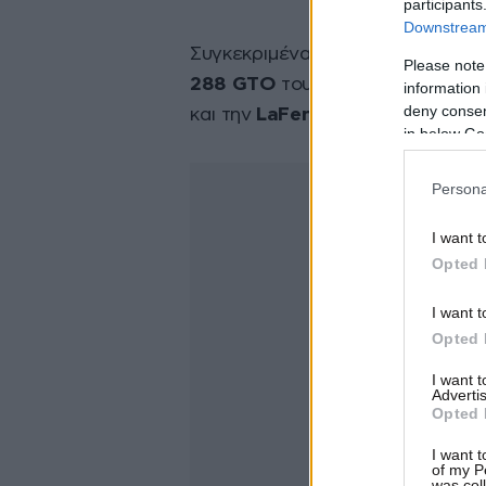
participants
Downstream 
Συγκεκριμένα, η χρήση του όρου
Please note
288 GTO
του 1984, τη
F40
του 19
information 
deny consent
και την
LaFerrari
του 2013.
in below Go
Persona
I want t
Opted 
I want t
Opted 
I want 
Advertis
Opted 
I want t
of my P
was col