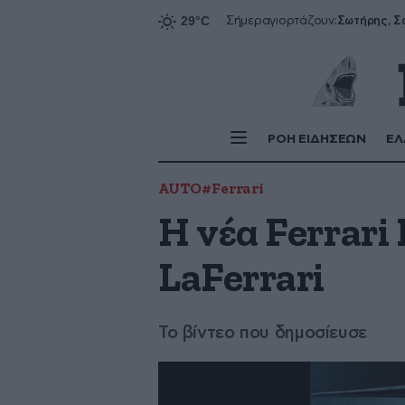
Σήμερα
γιορτάζουν:
ΡΟΗ ΕΙΔΗΣΕΩΝ
ΕΛ
AUTO
#Ferrari
Η νέα Ferrari
LaFerrari
Το βίντεο που δημοσίευσε