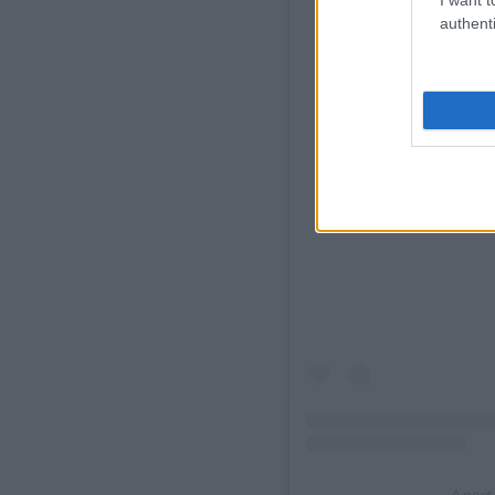
authenti
View