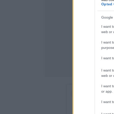
Opted 
Google 
I want t
web or d
I want t
purpose
I want 
I want t
web or d
I want t
or app.
I want t
I want t