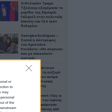
Ο Ντόναλντ Τραμπ
Τζούνιορ εξαγόρασε το
μερίδιο της Κίμπερλι
Γκίλφοϊλ στην πολυτελή
έπαυλη των 13,6 εκατ.
δολαρίων
Georgina Rodriguez –
Ξεσπά η σύντροφος
του Κριστιάνο
Ρονάλντο: «Με ανησυχεί
που με αποκαλούν
χοντρή»
Ο Άλεκ Μπάλντουιν
ζήτησε από τη σύζυγό
του να κάνουν ακόμα
sonal or
ένα παιδί – Η επική
αντίδρασή της
ection to
ou may
Παλάτι Marivent: Πώς οι
 personal
κληρονόμοι του Ιωάννη
out of the
Σαριδάκη αφαίρεσαν
 downstream
1.300 έργα τέχνης από