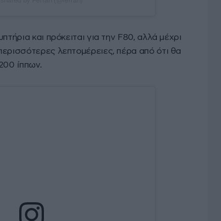
 shared by Ferrari (@ferrari)
πτήρια και πρόκειται για την F80, αλλά μέχρι
περισσότερες λεπτομέρειες, πέρα από ότι θα
200 ίππων.