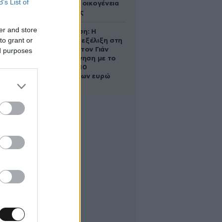
B’s List of
τη βασιλική οικογένεια
της Ισπανίας
er and store
Αθηνά Ωνάση: Η
to grant or
απρόσμενη εξέλιξη στη
διαμάχη με τον Γιάν
ed purposes
Τοπς – Η κίνηση με το
άλογο των 10
εκατομμυρίων ευρώ