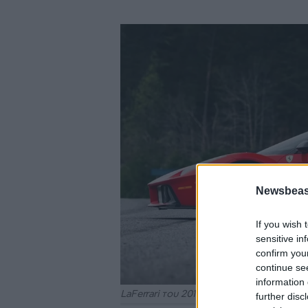
Newsbeast
If you wish 
sensitive in
confirm you
continue se
information 
LaFerrari του 2013
further disc