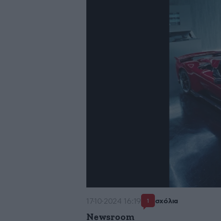
17·10·2024 16:19
σχόλια
1
Newsroom